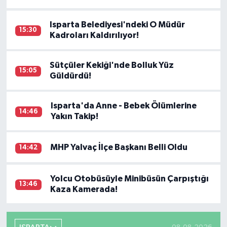
Isparta Belediyesi'ndeki O Müdür
15:30
Kadroları Kaldırılıyor!
Sütçüler Kekiği'nde Bolluk Yüz
15:05
Güldürdü!
Isparta'da Anne - Bebek Ölümlerine
14:46
Yakın Takip!
MHP Yalvaç İlçe Başkanı Belli Oldu
14:42
Yolcu Otobüsüyle Minibüsün Çarpıştığı
13:46
Kaza Kamerada!