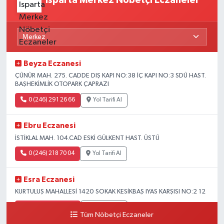
Isparta Merkez Nöbetçi Eczaneler
Beyza Eczanesi
ÇÜNÜR MAH. 275. CADDE DIŞ KAPI NO:38 İÇ KAPI NO:3 SDÜ HAST.
BAŞHEKİMLİK OTOPARK ÇAPRAZI
0 (246) 291 26 66
Yol Tarifi Al
Ebru Eczanesi
İSTİKLAL MAH. 104.CAD ESKİ GÜLKENT HAST. ÜSTÜ
0 (246) 218 70 04
Yol Tarifi Al
Esra Eczanesi
KURTULUŞ MAHALLESİ 1420 SOKAK KESİKBAŞ IYAS KARŞISI NO:2 12
0 (246) 232 75 65
Yol Tarifi Al
Tüm Nöbetçi Eczaneler