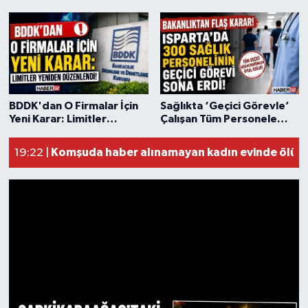
Tarihi Yapılarımız
Teknoloji
Yığılca'da kardeşler arasındaki silahlı kavgad
13:00 |
Tur teknesi çalışanlarının birbirine girdiği kav
12:48 |
Türkiye
BDDK'dan O Firmalar İçin
Sağlıkta ‘Geçici Görevle’
MOTOSİKLETLE ÇARPIŞAN OTOMOBİL GÜL HEYK
02:26 |
Yeni Karar: Limitler
Çalışan Tüm Personele
Yeniden Düzenlendi!
Şok!
Alzheimer Hastası Adamdan Saatlerdir Haber 
20:12 |
Yerel
Komşuda haber alınamayan kadın evinde ölü b
19:22 |
İletişim
Künye