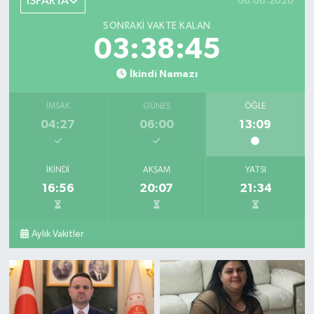
ISPARTA
08.08.2026
SONRAKI VAKTE KALAN
03:38:44
İkindi Namazı
İMSAK
GÜNEŞ
ÖĞLE
04:27
06:00
13:09
İKINDI
AKŞAM
YATSI
16:56
20:07
21:34
Aylık Vakitler