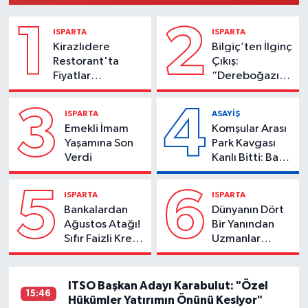
1
2
ISPARTA
ISPARTA
Kirazlıdere
Bilgiç’ten İlginç
Restorant'ta
Çıkış:
Fiyatlar
“Dereboğazı
Güncellendi!
Yapılsaydı,
Listeyi Görenler
Ispartalılar
3
4
ISPARTA
ASAYİŞ
Şaşırıyor!
Kahvaltıya Bile
Emekli İmam
Komşular Arası
Antalya’ya
Yaşamına Son
Park Kavgası
Giderdi”
Verdi
Kanlı Bitti: Baba
- Oğul
Bıçaklandı!
5
6
ISPARTA
ISPARTA
Bankalardan
Dünyanın Dört
Ağustos Atağı!
Bir Yanından
Sıfır Faizli Kredi
Uzmanlar
Yarışı Başladı
Isparta’ya
Geliyor
ITSO Başkan Adayı Karabulut: "Özel
15:46
Hükümler Yatırımın Önünü Kesiyor"