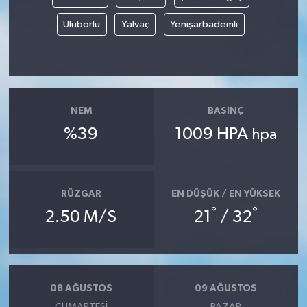
Uluborlu
Yalvaç
Yenişarbademli
Tarihi Yapılarımız
Teknoloji
Türkiye
NEM
BASINÇ
%39
1009 HPA
hpa
Yerel
İletişim
RÜZGAR
EN DÜŞÜK / EN YÜKSEK
Künye
°
°
2.50 M/S
21
/ 32
08 AĞUSTOS
09 AĞUSTOS
CUMARTESI
PAZAR