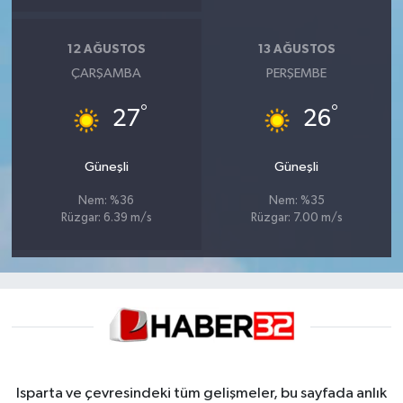
12 AĞUSTOS
13 AĞUSTOS
ÇARŞAMBA
PERŞEMBE
°
°
27
26
Güneşli
Güneşli
Nem: %36
Nem: %35
Rüzgar: 6.39 m/s
Rüzgar: 7.00 m/s
Isparta ve çevresindeki tüm gelişmeler, bu sayfada anlık