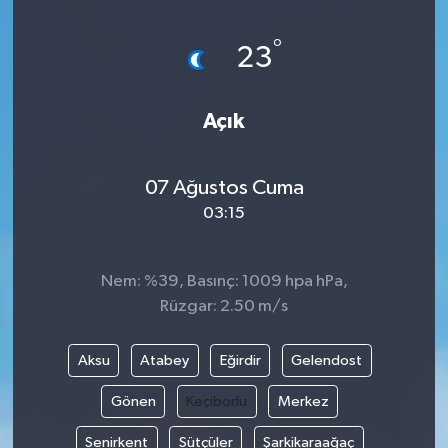
HABERDE İNSAN
°
23
İlginç
Açık
KÜLTÜR SANAT
07 Ağustos Cuma
MAGAZİN
03:15
Oyun
Nem: %39, Basınç: 1009 hpa hPa,
POLİTİKA
Rüzgar: 2.50 m/s
RESMİ İLANLAR
Aksu
Atabey
Eğirdir
Gelendost
SAĞLIK
Gönen
Keçiborlu
Merkez
Senirkent
Sütçüler
Şarkikaraağaç
Spor