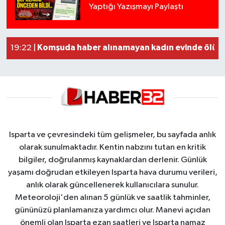
Yaptığı Yazışmayı Paylaştı
MOTOSİKLETLE ÇARPIŞAN OTOMOBİL GÜL HEYK
02:26 |
Alzheimer Hastası Adamdan Saatlerdir Haber 
20:12 |
Komşuda haber alınamayan kadın evinde ölü b
19:22 |
Yığılca'da kardeşler arasındaki silahlı kavgad
13:00 |
Isparta ve çevresindeki tüm gelişmeler, bu sayfada anlık
olarak sunulmaktadır. Kentin nabzını tutan en kritik
bilgiler, doğrulanmış kaynaklardan derlenir. Günlük
yaşamı doğrudan etkileyen Isparta hava durumu verileri,
anlık olarak güncellenerek kullanıcılara sunulur.
Meteoroloji'den alınan 5 günlük ve saatlik tahminler,
gününüzü planlamanıza yardımcı olur. Manevi açıdan
önemli olan Isparta ezan saatleri ve Isparta namaz