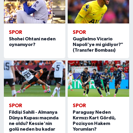
SPOR
SPOR
Shohei Ohtani neden
Guglielmo Vicario
oynamıyor?
Napoli'ye mi gidiyor?"
(Transfer Bombası)
SPOR
SPOR
Fildişi Sahili - Almanya
Paraguay Neden
Dünya Kupası maçında
Kırmızı Kart Gördü,
ne oldu? Kessie'nin
Pozisyon Hakem
golü neden bu kadar
Yorumları?