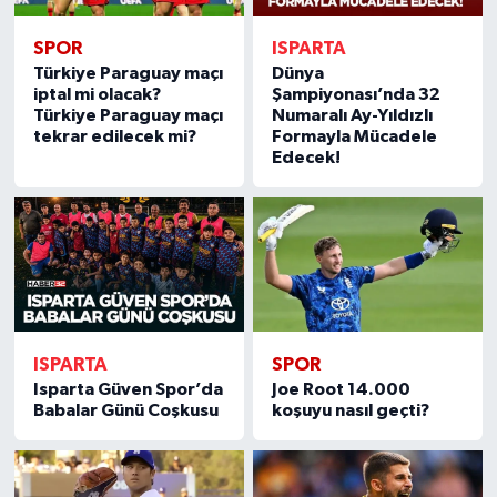
SPOR
ISPARTA
Türkiye Paraguay maçı
Dünya
iptal mi olacak?
Şampiyonası’nda 32
Türkiye Paraguay maçı
Numaralı Ay-Yıldızlı
tekrar edilecek mi?
Formayla Mücadele
Edecek!
ISPARTA
SPOR
Isparta Güven Spor’da
Joe Root 14.000
Babalar Günü Coşkusu
koşuyu nasıl geçti?