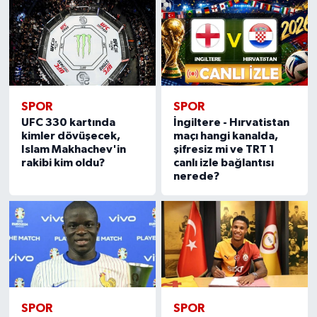
SPOR
SPOR
UFC 330 kartında
İngiltere - Hırvatistan
kimler dövüşecek,
maçı hangi kanalda,
Islam Makhachev'in
şifresiz mi ve TRT 1
rakibi kim oldu?
canlı izle bağlantısı
nerede?
SPOR
SPOR