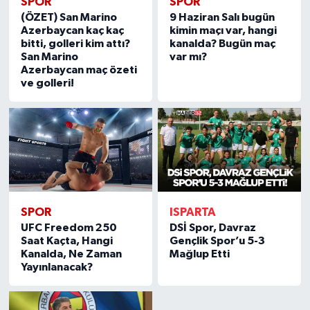
SPOR
SPOR
(ÖZET) San Marino
9 Haziran Salı bugün
Azerbaycan kaç kaç
kimin maçı var, hangi
bitti, golleri kim attı?
kanalda? Bugün maç
San Marino
var mı?
Azerbaycan maç özeti
ve golleri!
SPOR
ISPARTA
UFC Freedom 250
DSİ Spor, Davraz
Saat Kaçta, Hangi
Gençlik Spor’u 5-3
Kanalda, Ne Zaman
Mağlup Etti
Yayınlanacak?