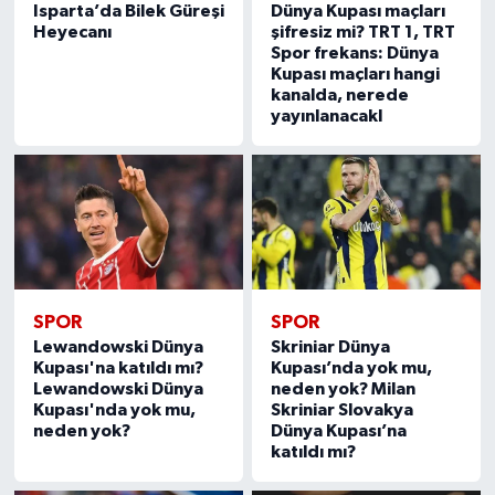
Isparta’da Bilek Güreşi
Dünya Kupası maçları
Heyecanı
şifresiz mi? TRT 1, TRT
Spor frekans: Dünya
Kupası maçları hangi
kanalda, nerede
yayınlanacakl
SPOR
SPOR
Lewandowski Dünya
Skriniar Dünya
Kupası'na katıldı mı?
Kupası’nda yok mu,
Lewandowski Dünya
neden yok? Milan
Kupası'nda yok mu,
Skriniar Slovakya
neden yok?
Dünya Kupası’na
katıldı mı?