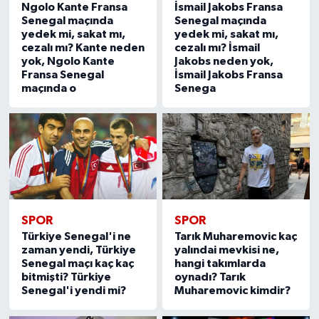
Ngolo Kante Fransa
İsmail Jakobs Fransa
Senegal maçında
Senegal maçında
yedek mi, sakat mı,
yedek mi, sakat mı,
cezalı mı? Kante neden
cezalı mı? İsmail
yok, Ngolo Kante
Jakobs neden yok,
Fransa Senegal
İsmail Jakobs Fransa
maçında o
Senega
SPOR
SPOR
Türkiye Senegal'i ne
Tarık Muharemovic kaç
zaman yendi, Türkiye
yalındai mevkisi ne,
Senegal maçı kaç kaç
hangi takımlarda
bitmişti? Türkiye
oynadı? Tarık
Senegal'i yendi mi?
Muharemovic kimdir?