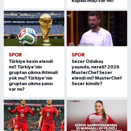
Kupası maçı var mı?
SPOR
SPOR
Türkiye kesin elendi
Sezer Odabaş
mi? Türkiye’nin
yaşında, nereli? 2026
gruptan çıkma ihtimali
MasterChef Sezer
yok mu? Türkiye’nin
elendi mi? MasterChef
gruptan çıkma şansı
Sezer kimdir?
var mı?