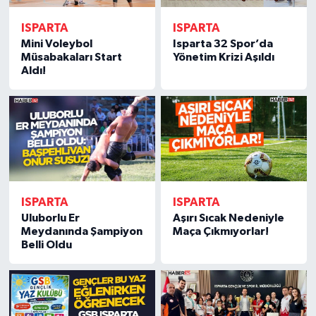
ISPARTA
ISPARTA
Mini Voleybol
Isparta 32 Spor’da
Müsabakaları Start
Yönetim Krizi Aşıldı
Aldı!
ISPARTA
ISPARTA
Uluborlu Er
Aşırı Sıcak Nedeniyle
Meydanında Şampiyon
Maça Çıkmıyorlar!
Belli Oldu