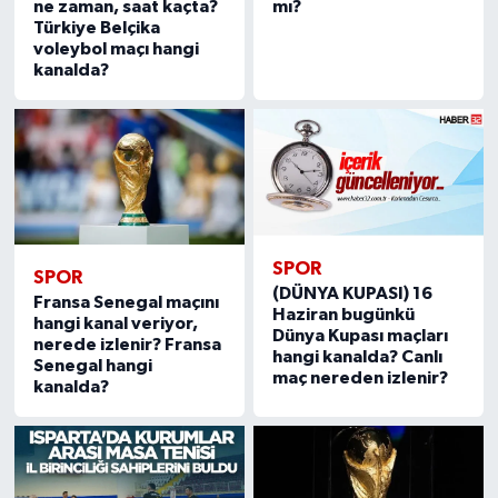
ne zaman, saat kaçta?
mı?
Türkiye Belçika
voleybol maçı hangi
kanalda?
SPOR
SPOR
(DÜNYA KUPASI) 16
Fransa Senegal maçını
Haziran bugünkü
hangi kanal veriyor,
Dünya Kupası maçları
nerede izlenir? Fransa
hangi kanalda? Canlı
Senegal hangi
maç nereden izlenir?
kanalda?