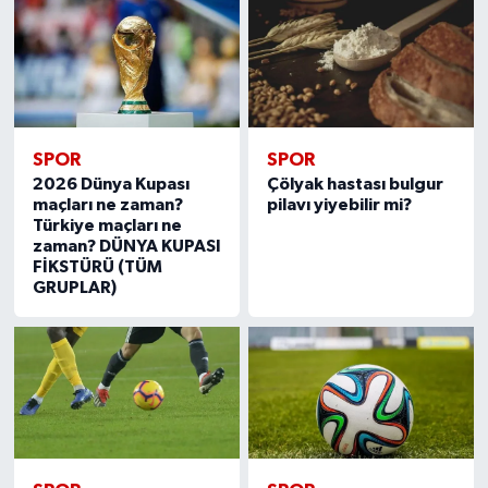
SPOR
SPOR
2026 Dünya Kupası
Çölyak hastası bulgur
maçları ne zaman?
pilavı yiyebilir mi?
Türkiye maçları ne
zaman? DÜNYA KUPASI
FİKSTÜRÜ (TÜM
GRUPLAR)