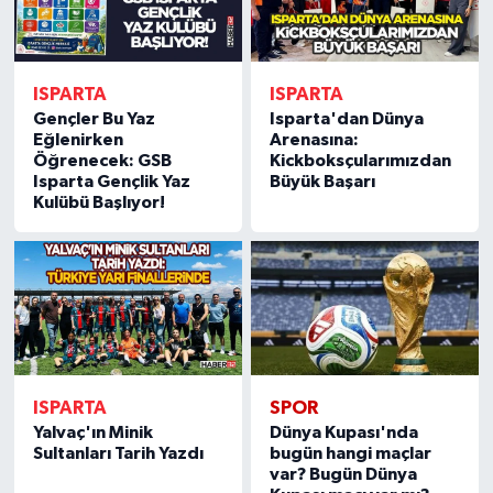
ISPARTA
ISPARTA
Gençler Bu Yaz
Isparta'dan Dünya
Eğlenirken
Arenasına:
Öğrenecek: GSB
Kickboksçularımızdan
Isparta Gençlik Yaz
Büyük Başarı
Kulübü Başlıyor!
ISPARTA
SPOR
Yalvaç'ın Minik
Dünya Kupası'nda
Sultanları Tarih Yazdı
bugün hangi maçlar
var? Bugün Dünya