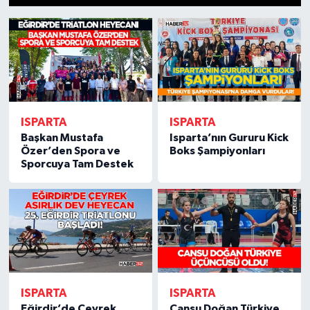
1
2
3
4
5
6
7
8
9
10
11
12
13
14
15
HABERDE İNSAN
İlginç
KÜLTÜR SANAT
ISPARTA
ISPARTA
MAGAZİN
Başkan Mustafa
Isparta’nın Gururu Kick
Özer’den Spora ve
Boks Şampiyonları
Sporcuya Tam Destek
Oyun
POLİTİKA
RESMİ İLANLAR
SAĞLIK
ISPARTA
ISPARTA
Spor
Eğirdir’de Çeyrek
Cansu Doğan Türkiye