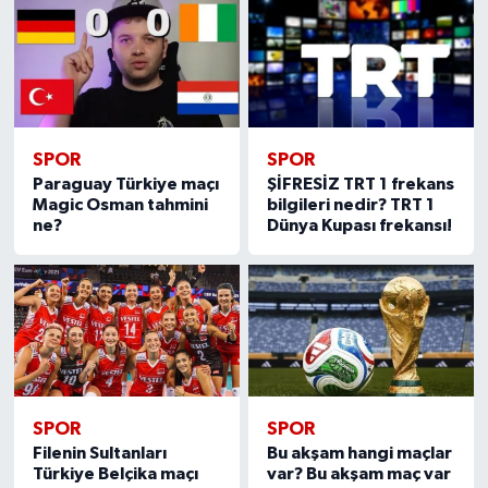
SPOR
SPOR
Paraguay Türkiye maçı
ŞİFRESİZ TRT 1 frekans
Magic Osman tahmini
bilgileri nedir? TRT 1
ne?
Dünya Kupası frekansı!
SPOR
SPOR
Filenin Sultanları
Bu akşam hangi maçlar
Türkiye Belçika maçı
var? Bu akşam maç var