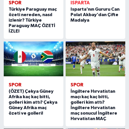
SPOR
ISPARTA
Türkiye Paraguay maç
Isparta’nın Gururu Can
özeti nereden, nasıl
Polat Akbay’dan Çifte
izlenir? Türkiye
Madalya
Paraguay MAÇ ÖZETİ
İZLE!
SPOR
SPOR
(ÖZET) Çekya Güney
İngiltere Hırvatistan
Afrika kaç kaç bitti,
maçı kaç kaç bitti,
golleri kim attı? Çekya
golleri kim attı?
Güney Afrika maç
İngiltere Hırvatistan
özeti ve golleri!
maç sonucu! İngiltere
Hırvatistan MAÇ