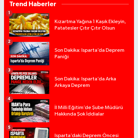
Trend Haberler
1
Kızartma Yağına 1 Kaşık Ekleyin,
Patatesler Çıtır Çıtır Olsun
2
Son Dakika: Isparta’da Deprem
Paniği
3
Son Dakika: Isparta’da Arka
Arkaya Deprem
4
İl Milli Eğitim’de Şube Müdürü
Hakkında Şok İddialar
5
Tur teknesi çalışanlarının birbirine girdiği kav
12:48 |
Isparta’daki Deprem Öncesi