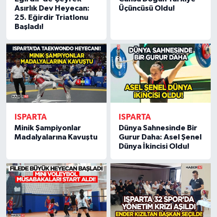
Asırlık Dev Heyecan:
Üçüncüsü Oldu!
25. Eğirdir Triatlonu
Tarihi Yapılarımız
Başladı!
Teknoloji
Türkiye
Yerel
ISPARTA
ISPARTA
İletişim
Minik Şampiyonlar
Dünya Sahnesinde Bir
Madalyalarına Kavuştu
Gurur Daha: Asel Şenel
Künye
Dünya İkincisi Oldu!