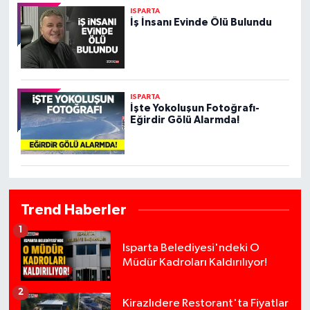
ISPARTA
İş İnsanı Evinde Ölü Bulundu
ISPARTA
İşte Yokoluşun Fotoğrafı-
Eğirdir Gölü Alarmda!
Trend Haberler
1
Isparta Belediyesi'ndeki O
Müdür Kadroları Kaldırılıyor!
2
Kirazlıdere Restorant'ta Fiyatlar