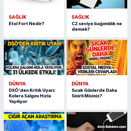
SAĞLIK
SAĞLIK
Etol Fort Nedir?
C2 seviye bağımlılık ne
demek?
DÜNYA
DÜNYA
DSÖ’den Kritik Uyarı:
Sıcak Günlerde Daha
Kolera Salgını Hızla
Sinirli Misiniz?
Yayılıyor