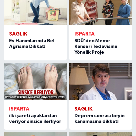
SAĞLIK
ISPARTA
Ev Hanımlarında Bel
SDÜ’den Meme
Ağrısına Dikkat!
Kanseri Tedavisine
Yönelik Proje
ISPARTA
SAĞLIK
ilk işareti ayaklardan
Deprem sonrası beyin
veriyor sinsice ilerliyor
kanamasına dikkat!