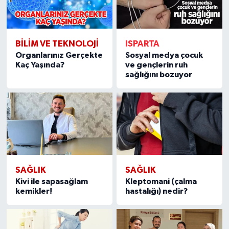
BİLİM VE TEKNOLOJİ
ISPARTA
Organlarınız Gerçekte
Sosyal medya çocuk
Kaç Yaşında?
ve gençlerin ruh
sağlığını bozuyor
SAĞLIK
SAĞLIK
Kivi ile sapasağlam
Kleptomani (çalma
kemikler!
hastalığı) nedir?