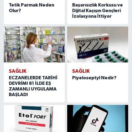
Tetik Parmak Neden
Başarısızlık Korkusu ve
Olur?
Dijital Kaçışın Gençleri
Tarihi Yapılarımız
İzolasyona İttiyor
Teknoloji
Türkiye
Yerel
SAĞLIK
SAĞLIK
İletişim
ECZANELERDE TARİHİ
Piyeloseptyl Nedir?
DEVRİM! 81 İLDE EŞ
Künye
ZAMANLI UYGULAMA
BAŞLADI