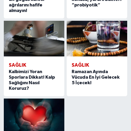
ağrılarını hafife
“probiyotik”
almayın!
SAĞLIK
SAĞLIK
Kalbimizi Yoran
Ramazan Ayında
Sporlara Dikkat! Kalp
Vücuda En İyi Gelecek
Sağlığını Nasıl
5 İçecek!
Koruruz?