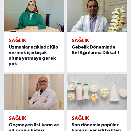
SAĞLIK
SAĞLIK
Uzmanlar açıkladı: Kilo
Gebelik Döneminde
vermek için bıçak
Bel Ağrılarına Dikkat !
altına yatmaya gerek
yok
SAĞLIK
SAĞLIK
Geçmeyen üst karın ve
Son dönemin popüler
alt göğüs kafesi
konusu; yararlı bakteri