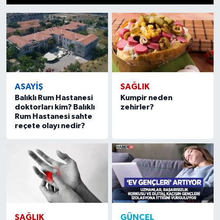
1
2
3
4
5
6
7
8
9
10
11
12
13
14
15
HABERDE İNSAN
İlginç
KÜLTÜR SANAT
ASAYİŞ
SAĞLIK
MAGAZİN
Balıklı Rum Hastanesi
Kumpir neden
doktorları kim? Balıklı
zehirler?
Rum Hastanesi sahte
Oyun
reçete olayı nedir?
POLİTİKA
RESMİ İLANLAR
SAĞLIK
SAĞLIK
GÜNCEL
Spor