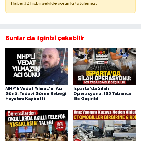
Haber32 hiçbir şekilde sorumlu tutulamaz.
Bunlar da ilginizi çekebilir
MHP’li Vedat Yılmaz’ın Acı
Isparta’da Silah
Günü: Tedavi Gören Bebeği
Operasyonu: 165 Tabanca
Hayatını Kaybetti
Ele Geçirildi