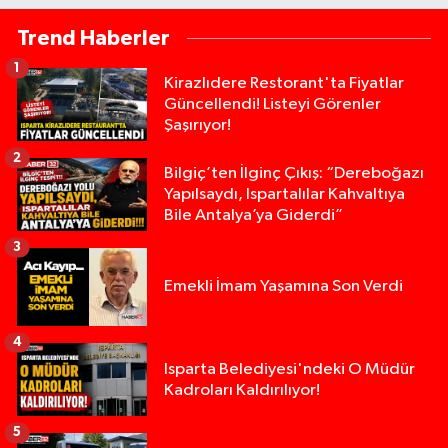
Trend Haberler
1
Kirazlıdere Restorant'ta Fiyatlar
Güncellendi! Listeyi Görenler
Şaşırıyor!
2
Bilgiç’ten İlginç Çıkış: “Dereboğazı
Yapılsaydı, Ispartalılar Kahvaltıya
Bile Antalya’ya Giderdi”
3
Emekli İmam Yaşamına Son Verdi
4
Isparta Belediyesi'ndeki O Müdür
Kadroları Kaldırılıyor!
5