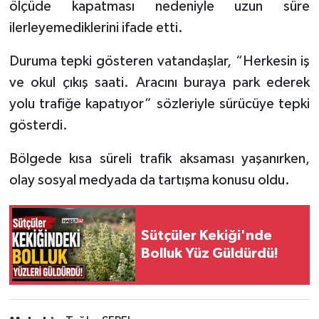
ölçüde kapatması nedeniyle uzun süre
ilerleyemediklerini ifade etti.
Tarihi Yapılarımız
Duruma tepki gösteren vatandaşlar, “Herkesin iş
Teknoloji
ve okul çıkış saati. Aracını buraya park ederek
yolu trafiğe kapatıyor” sözleriyle sürücüye tepki
Türkiye
gösterdi.
Yerel
Bölgede kısa süreli trafik aksaması yaşanırken,
İletişim
olay sosyal medyada da tartışma konusu oldu.
Künye
Sütçüler Kekiği'nde
Bolluk Yüz Güldürdü!