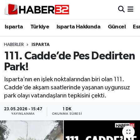
Isparta
Isparta Nöbetçi Eczaneler
Isparta
Türkiye
Isparta Hakkında
Güncel
Es
Isparta Hakkında
Isparta Hava Durumu
HABERLER
ISPARTA
111. Cadde’de Pes Dedirten
Esnaf Diyor ki;
Isparta Trafik Yoğunluk Haritası
Park!
ASAYİŞ
Süper Lig Puan Durumu ve Fikstür
Isparta’nın en işlek noktalarından biri olan 111.
Cadde’de akşam saatlerinde yaşanan uygunsuz
BİLİM VE TEKNOLOJİ
Tüm Manşetler
park olayı vatandaşların tepkisini çekti.
EĞİTİM
Son Dakika Haberleri
23.05.2026 - 15:47
1 DK
YAYINLANMA
OKUNMA SÜRESI
GENEL
Haber Arşivi
Güncel