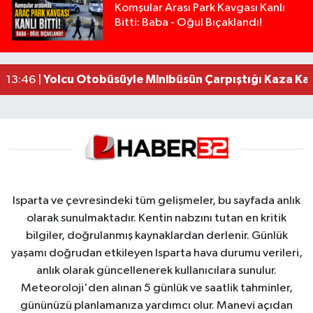
Isparta’da Silah Operasyonu: 165 Tabanca Ele Ge
19:36 |
Komşular Arası Park Kavgası Kanlı
Bitti: Baba - Oğul Bıçaklandı!
Anız Yangını Kazaya Neden Oldu: 13 Araç Birbirin
17:18 |
Alevlere Teslim Olan Gecekondu Kullanılamaz H
17:08 |
Alevlere teslim olan gecekondu kullanılamaz hal
13:48 |
Yolcu Otobüsüyle Minibüsün Çarpıştığı Kaza K
13:46 |
Isparta ve çevresindeki tüm gelişmeler, bu sayfada anlık
olarak sunulmaktadır. Kentin nabzını tutan en kritik
bilgiler, doğrulanmış kaynaklardan derlenir. Günlük
yaşamı doğrudan etkileyen Isparta hava durumu verileri,
anlık olarak güncellenerek kullanıcılara sunulur.
Meteoroloji'den alınan 5 günlük ve saatlik tahminler,
gününüzü planlamanıza yardımcı olur. Manevi açıdan