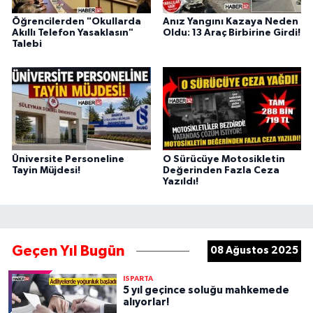
Öğrencilerden "Okullarda
Anız Yangını Kazaya Neden
Akıllı Telefon Yasaklasın"
Oldu: 13 Araç Birbirine Girdi!
Talebi
Üniversite Personeline
O Sürücüye Motosikletin
Tayin Müjdesi!
Değerinden Fazla Ceza
Yazıldı!
Geçen Yıl Bugün
08 Ağustos 2025
ISPARTA
5 yıl geçince soluğu mahkemede
alıyorlar!