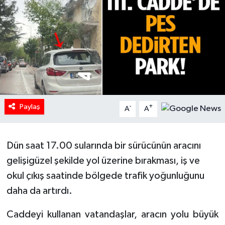
HABERDE İNSAN
İlginç
KÜLTÜR SANAT
MAGAZİN
Paylaş
-
+
A
A
Oyun
Dün saat 17.00 sularında bir sürücünün aracını
POLİTİKA
gelişigüzel şekilde yol üzerine bırakması, iş ve
RESMİ İLANLAR
okul çıkış saatinde bölgede trafik yoğunluğunu
daha da artırdı.
SAĞLIK
Caddeyi kullanan vatandaşlar, aracın yolu büyük
Spor