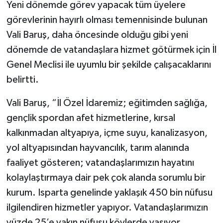
Yeni dönemde görev yapacak tüm üyelere
görevlerinin hayırlı olması temennisinde bulunan
Tarihi Yapılarımız
Vali Baruş, daha öncesinde olduğu gibi yeni
Teknoloji
dönemde de vatandaşlara hizmet götürmek için İl
Genel Meclisi ile uyumlu bir şekilde çalışacaklarını
Türkiye
belirtti.
Yerel
Vali Baruş, “İl Özel İdaremiz; eğitimden sağlığa,
gençlik spordan afet hizmetlerine, kırsal
İletişim
kalkınmadan altyapıya, içme suyu, kanalizasyon,
yol altyapısından hayvancılık, tarım alanında
Künye
faaliyet gösteren; vatandaşlarımızın hayatını
kolaylaştırmaya dair pek çok alanda sorumlu bir
kurum. Isparta genelinde yaklaşık 450 bin nüfusu
ilgilendiren hizmetler yapıyor. Vatandaşlarımızın
yüzde 25’e yakın nüfusu köylerde yaşıyor