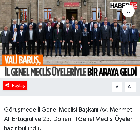
HABERDE İNSAN
İlginç
KÜLTÜR SANAT
MAGAZİN
Oyun
Paylaş
-
+
A
A
POLİTİKA
RESMİ İLANLAR
Görüşmede İl Genel Meclisi Başkanı Av. Mehmet
Ali Ertuğrul ve 25. Dönem İl Genel Meclisi Üyeleri
SAĞLIK
hazır bulundu.
Spor