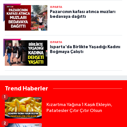
ISPARTA
Pazarcının kafası atınca muzları
bedavaya dağıttı
ISPARTA
Isparta'da Birlikte Yaşadığı Kadını
Boğmaya Çalıştı
Trend Haberler
1
Kızartma Yağına 1 Kaşık Ekleyin,
Patatesler Çıtır Çıtır Olsun
2