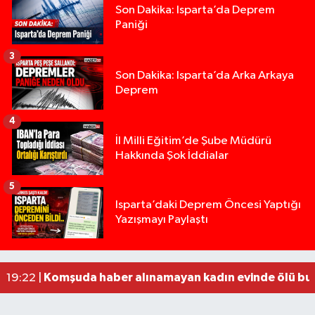
Son Dakika: Isparta’da Deprem
Paniği
3
Son Dakika: Isparta’da Arka Arkaya
Deprem
4
İl Milli Eğitim’de Şube Müdürü
Hakkında Şok İddialar
5
Yığılca'da kardeşler arasındaki silahlı kavgada 
13:00 |
Isparta’daki Deprem Öncesi Yaptığı
Yazışmayı Paylaştı
Tur teknesi çalışanlarının birbirine girdiği kavga
12:48 |
MOTOSİKLETLE ÇARPIŞAN OTOMOBİL GÜL HEYKE
02:26 |
Alzheimer Hastası Adamdan Saatlerdir Haber A
20:12 |
Komşuda haber alınamayan kadın evinde ölü bu
19:22 |