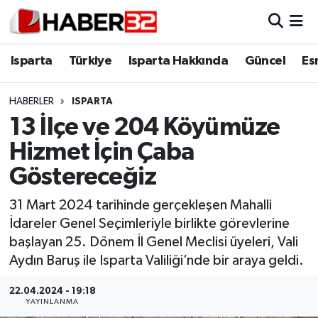
Isparta
Isparta Nöbetçi Eczaneler
Isparta
Türkiye
Isparta Hakkında
Güncel
Es
Isparta Hakkında
Isparta Hava Durumu
HABERLER
ISPARTA
13 İlçe ve 204 Köyümüze
Esnaf Diyor ki;
Isparta Trafik Yoğunluk Haritası
Hizmet İçin Çaba
ASAYİŞ
Süper Lig Puan Durumu ve Fikstür
Göstereceğiz
BİLİM VE TEKNOLOJİ
Tüm Manşetler
31 Mart 2024 tarihinde gerçekleşen Mahalli
İdareler Genel Seçimleriyle birlikte görevlerine
EĞİTİM
Son Dakika Haberleri
başlayan 25. Dönem İl Genel Meclisi üyeleri, Vali
Aydın Baruş ile Isparta Valiliği’nde bir araya geldi.
GENEL
Haber Arşivi
22.04.2024 - 19:18
YAYINLANMA
Güncel