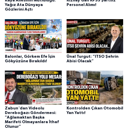
Kaya Ailesinin Mutluluğu:
Kızılay’dan KPSS Şartsız
Yağız Ata Dünyaya
Personel Alımı!
Gözlerini Açtı
Balonlar, Görkem Efe İçin
Ünal Turgut: “ITSO Şehrin
Gökyüzüne Bırakıldı!
Abisi Olacak”
Zabun'dan Videolu
Kontrolden Çıkan Otomobil
Dereboğazı Göndermesi:
Yan Yattı!
"Ağlamaktan Başka
Marifeti Olmayanlara İthaf
Olunur"