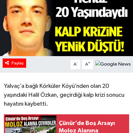
HABERDE İNSAN
İlginç
KÜLTÜR SANAT
MAGAZİN
Paylaş
-
+
A
A
Oyun
Yalvaç’a bağlı Körküler Köyü’nden olan 20
POLİTİKA
yaşındaki Halil Özkan, geçirdiği kalp krizi sonucu
RESMİ İLANLAR
hayatını kaybetti.
SAĞLIK
Çünür’de Boş Arsayı
Moloz Alanına
Spor