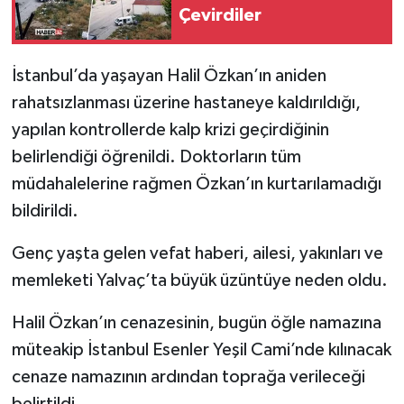
Çevirdiler
Tarihi Yapılarımız
İstanbul’da yaşayan Halil Özkan’ın aniden
Teknoloji
rahatsızlanması üzerine hastaneye kaldırıldığı,
yapılan kontrollerde kalp krizi geçirdiğinin
Türkiye
belirlendiği öğrenildi. Doktorların tüm
Yerel
müdahalelerine rağmen Özkan’ın kurtarılamadığı
bildirildi.
İletişim
Genç yaşta gelen vefat haberi, ailesi, yakınları ve
Künye
memleketi Yalvaç’ta büyük üzüntüye neden oldu.
Halil Özkan’ın cenazesinin, bugün öğle namazına
müteakip İstanbul Esenler Yeşil Cami’nde kılınacak
cenaze namazının ardından toprağa verileceği
belirtildi.