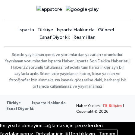
Isparta
Türkiye
Isparta Hakkında
Güncel
Esnaf Diyor ki;
Resmi İlan
Sitede yayınlanan içerik ve yorumlardan yazarları sorumludur.
Yayınlanan yorumlardan Isparta Haber, Isparta Son Dakika Haberleri |
Haber32 sorumlu tutulamaz. Sitedeki tüm harici linkler ayrı bir
sayfada açılır. Sitemizde yayınlanan haber, köşe yazıları ve
fotoğraflar izin alınmaksızın kaynak gösterilse dahi, herhangi bir
ortamda kullanılamaz ve yayınlanamaz
Türkiye
Isparta Hakkında
Haber Yazılımı:
TE Bilişim
|
Esnaf Diyor ki;
Copyright © 2026
En iyi site deneyimi sağlamak için çerezlerden
faydalanıyoruz. Detaylar için lütfen tıklayın.
Tamam