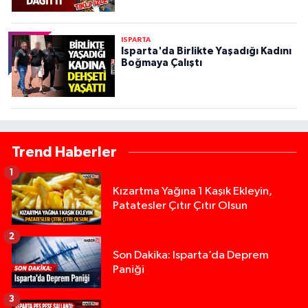
ISPARTA
Isparta'da Birlikte Yaşadığı Kadını
Boğmaya Çalıştı
Trend Haberler
1
Kızartma Yağına 1 Kaşık Ekleyin,
Patatesler Çıtır Çıtır Olsun
2
Son Dakika: Isparta’da Deprem
Paniği
3