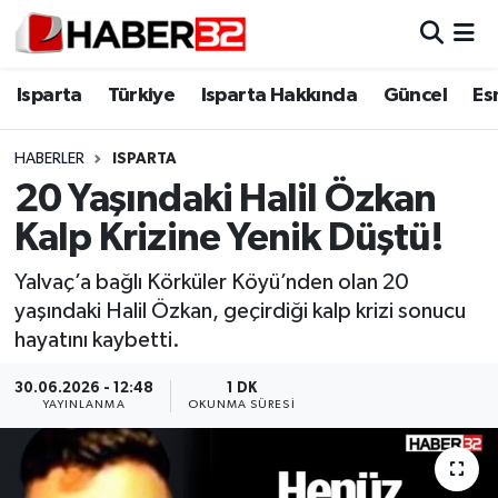
Isparta
Isparta Nöbetçi Eczaneler
Isparta
Türkiye
Isparta Hakkında
Güncel
Es
Isparta Hakkında
Isparta Hava Durumu
HABERLER
ISPARTA
20 Yaşındaki Halil Özkan
Esnaf Diyor ki;
Isparta Trafik Yoğunluk Haritası
Kalp Krizine Yenik Düştü!
ASAYİŞ
Süper Lig Puan Durumu ve Fikstür
Yalvaç’a bağlı Körküler Köyü’nden olan 20
yaşındaki Halil Özkan, geçirdiği kalp krizi sonucu
BİLİM VE TEKNOLOJİ
Tüm Manşetler
hayatını kaybetti.
EĞİTİM
Son Dakika Haberleri
30.06.2026 - 12:48
1 DK
YAYINLANMA
OKUNMA SÜRESI
GENEL
Haber Arşivi
Güncel