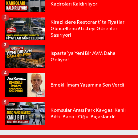
Kadroları Kaldırılıyor!
2
Kirazlıdere Restorant'ta Fiyatlar
Güncellendi! Listeyi Görenler
Şaşırıyor!
3
Isparta'ya Yeni Bir AVM Daha
Geliyor!
4
Emekli İmam Yaşamına Son Verdi
5
14 ve 16 Yaşlarındaki Kız Kardeşlerden Haber Al
02:19 |
Komşular Arası Park Kavgası Kanlı
Bitti: Baba - Oğul Bıçaklandı!
Demirkapı Tüneli'nde feci kaza: Yaşlı çift hayatın
17:30 |
Takla atan otomobil palmiye ağacına çarptı: 1 ya
15:00 |
Tarsus'taki silahlı kavgada ölü sayısı 2'ye yükse
13:48 |