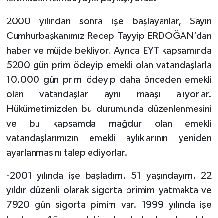
2000 yılından sonra işe başlayanlar, Sayın
Tarihi Yapılarımız
Cumhurbaşkanımız Recep Tayyip ERDOĞAN’dan
Teknoloji
haber ve müjde bekliyor. Ayrıca EYT kapsamında
5200 gün prim ödeyip emekli olan vatandaşlarla
Türkiye
10.000 gün prim ödeyip daha önceden emekli
olan vatandaşlar aynı maaşı alıyorlar.
Yerel
Hükümetimizden bu durumunda düzenlenmesini
İletişim
ve bu kapsamda mağdur olan emekli
vatandaşlarımızın emekli aylıklarının yeniden
Künye
ayarlanmasını talep ediyorlar.
-2001 yılında işe başladım. 51 yaşındayım. 22
yıldır düzenli olarak sigorta primim yatmakta ve
7920 gün sigorta pimim var. 1999 yılında işe