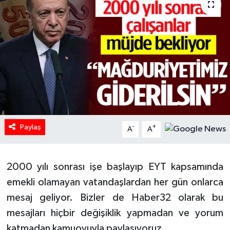
HABERDE İNSAN
İlginç
KÜLTÜR SANAT
MAGAZİN
Oyun
Paylaş
-
+
A
A
POLİTİKA
2000 yılı sonrası işe başlayıp EYT kapsamında
RESMİ İLANLAR
emekli olamayan vatandaşlardan her gün onlarca
mesaj geliyor. Bizler de Haber32 olarak bu
SAĞLIK
mesajları hiçbir değişiklik yapmadan ve yorum
katmadan kamuoyuyla paylaşıyoruz.
Spor