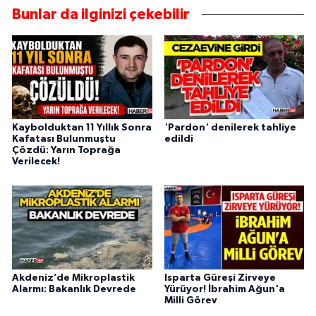
Bunlar da ilginizi çekebilir
Kaybolduktan 11 Yıllık Sonra
'Pardon' denilerek tahliye
Kafatası Bulunmuştu
edildi
Çözdü: Yarın Toprağa
Verilecek!
Akdeniz’de Mikroplastik
Isparta Güreşi Zirveye
Alarmı: Bakanlık Devrede
Yürüyor! İbrahim Ağun'a
Milli Görev