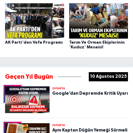
AK Parti'den Vefa Programı
Tarım Ve Orman Ekiplerinin
'Kuduz' Mesaisi!
Geçen Yıl Bugün
10 Ağustos 2025
ISPARTA
Google’dan Depremde Kritik Uyarı
ISPARTA
Aynı Kaptan Düğün Yemeği Sürmeli