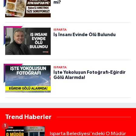
mi?
ISPARTA
İş İnsanı Evinde Ölü Bulundu
ISPARTA
İşte Yokoluşun Fotoğrafı-Eğirdir
Gölü Alarmda!
Trend Haberler
1
Isparta Belediyesi'ndeki O Müdür