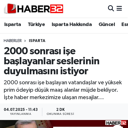
Isparta
Isparta Nöbetçi Eczaneler
Isparta
Türkiye
Isparta Hakkında
Güncel
Es
Isparta Hakkında
Isparta Hava Durumu
HABERLER
ISPARTA
2000 sonrası işe
Esnaf Diyor ki;
Isparta Trafik Yoğunluk Haritası
başlayanlar seslerinin
ASAYİŞ
Süper Lig Puan Durumu ve Fikstür
duyulmasını istiyor
BİLİM VE TEKNOLOJİ
Tüm Manşetler
2000 sonrası işe başlayan vatandaşlar ve yüksek
prim ödeyip düşük maaş alanlar müjde bekliyor.
EĞİTİM
Son Dakika Haberleri
İşte haber merkezimize ulaşan mesajlar...
GENEL
Haber Arşivi
04.07.2025 - 11:43
2 DK
YAYINLANMA
OKUNMA SÜRESI
Güncel