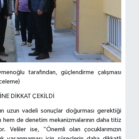
menoğlu tarafından, güçlendirme çalışması
nceleme)
NE DİKKAT ÇEKİLDİ
rın uzun vadeli sonuçlar doğurması gerektiği
rın hem de denetim mekanizmalarının daha titiz
or. Veliler ise, “Önemli olan çocuklarımızın
k yaşanmaması için süreçlerin daha dikkatli