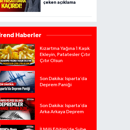
çeken açıklama
Trend Haberler
Kızartma Yağına 1 Kaşık
Ekleyin, Patatesler Çıtır
Çıtır Olsun
Son Dakika: Isparta’da
Deprem Paniği
Son Dakika: Isparta’da
Arka Arkaya Deprem
İl Milli Eğitim’de Şube