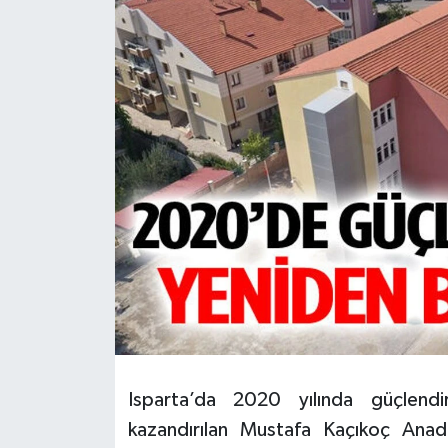
HABERDE İNSAN
İlginç
KÜLTÜR SANAT
MAGAZİN
Oyun
POLİTİKA
RESMİ İLANLAR
SAĞLIK
Isparta’da 2020 yılında güçlendi
kazandırılan Mustafa Kaçıkoç Anad
Spor