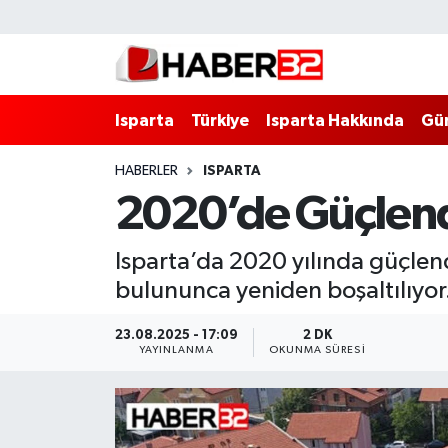
Isparta
Isparta Nöbetçi Eczaneler
Isparta
Türkiye
Isparta Hakkında
Gü
Isparta Hakkında
Isparta Hava Durumu
HABERLER
ISPARTA
Esnaf Diyor ki;
Isparta Trafik Yoğunluk Haritası
2020’de Güçlendi
ASAYİŞ
Süper Lig Puan Durumu ve Fikstür
Isparta’da 2020 yılında güçlen
BİLİM VE TEKNOLOJİ
Tüm Manşetler
bulununca yeniden boşaltılıyor
EĞİTİM
Son Dakika Haberleri
23.08.2025 - 17:09
2 DK
YAYINLANMA
OKUNMA SÜRESI
GENEL
Haber Arşivi
Güncel