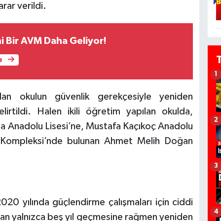
rar verildi.
i Bir AVM Daha Geliyor!
e
1
ndan okulun güvenlik gerekçesiyle yeniden
irtildi. Halen ikili öğretim yapılan okulda,
2
ala Anadolu Lisesi’ne, Mustafa Kaçıkoç Anadolu
m Kompleksi’nde bulunan Ahmet Melih Doğan
3
020 yılında güçlendirme çalışmaları için ciddi
4
radan yalnızca beş yıl geçmesine rağmen yeniden