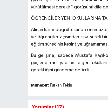
yürütülmesi gerekir” görüşünü dile get
ÖĞRENCİLER YENİ OKULLARINA T
Alınan karar doğrultusunda önümüzdeki
ve öğrenciler açısından kısa süreli bi
eğitim sürecinin kesintiye uğramaması iç
Bu gelişme, sadece Mustafa Kaçıko
güçlendirme yapılan diğer okullar
gerektiğini gündeme getirdi.
Muhabir:
Furkan Tekin
Yorumlar (17)