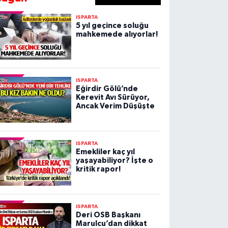
ISPARTA
5 yıl geçince soluğu
mahkemede alıyorlar!
ISPARTA
Eğirdir Gölü’nde
Kerevit Avı Sürüyor,
Ancak Verim Düşüşte
ISPARTA
Emekliler kaç yıl
yaşayabiliyor? İşte o
kritik rapor!
ISPARTA
Deri OSB Başkanı
Marulcu’dan dikkat