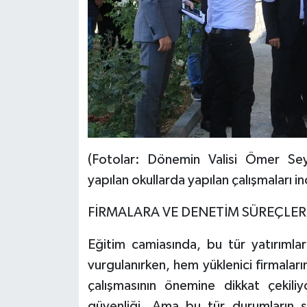
(Fotolar: Dönemin Valisi Ömer Sey
yapılan okullarda yapılan çalışmaları i
FİRMALARA VE DENETİM SÜREÇLERİ
Eğitim camiasında, bu tür yatırımla
vurgulanırken, hem yüklenici firmala
çalışmasının önemine dikkat çekiliy
güvenliği. Ama bu tür durumların sı