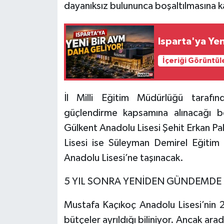
dayanıksız bulununca boşaltılmasına ka
Tarihi Yapılarımız
Isparta'ya Yen
Teknoloji
İçeriği Görüntül
Türkiye
İl Milli Eğitim Müdürlüğü tarafı
Yerel
güçlendirme kapsamına alınacağı bel
İletişim
Gülkent Anadolu Lisesi Şehit Erkan P
Lisesi ise Süleyman Demirel Eğiti
Künye
Anadolu Lisesi’ne taşınacak.
5 YIL SONRA YENİDEN GÜNDEMDE
Mustafa Kaçıkoç Anadolu Lisesi’nin 2
bütçeler ayrıldığı biliniyor. Ancak a