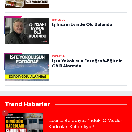
ISPARTA
İş İnsanı Evinde Ölü Bulundu
ISPARTA
İşte Yokoluşun Fotoğrafı-Eğirdir
Gölü Alarmda!
Trend Haberler
1
Isparta Belediyesi'ndeki O Müdür
Kadroları Kaldırılıyor!