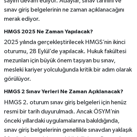
sayım devam ediyor. Adaylar, sınav tarihini ve
sınav giriş belgelerinin ne zaman açıklanacağını
Tarihi Yapılarımız
merak ediyor.
Teknoloji
HMGS 2025 Ne Zaman Yapılacak?
2025 yılında gerçekleştirilecek HMGS’nin ikinci
Türkiye
oturumu, 28 Eylül’de yapılacak. Hukuk fakültesi
mezunları için büyük önem taşıyan bu sınav,
Yerel
mesleki kariyer yolculuğunda kritik bir adım olarak
İletişim
görülüyor.
HMGS 2 Sınav Yerleri Ne Zaman Açıklanacak?
Künye
HMGS 2. oturum sınav giriş belgeleri için henüz
resmi bir tarih duyurulmadı. Ancak ÖSYM’nin
önceki yıllardaki uygulamalarına bakıldığında,
sınav giriş belgelerinin genellikle sınavdan yaklaşık