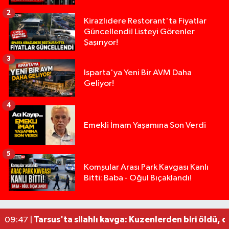
2
Kirazlıdere Restorant'ta Fiyatlar
Güncellendi! Listeyi Görenler
Şaşırıyor!
3
Isparta'ya Yeni Bir AVM Daha
Geliyor!
4
Emekli İmam Yaşamına Son Verdi
5
14 ve 16 Yaşlarındaki Kız Kardeşlerden Haber Al
02:19 |
Komşular Arası Park Kavgası Kanlı
Bitti: Baba - Oğul Bıçaklandı!
Demirkapı Tüneli'nde feci kaza: Yaşlı çift hayatın
17:30 |
Takla atan otomobil palmiye ağacına çarptı: 1 ya
15:00 |
Tarsus'taki silahlı kavgada ölü sayısı 2'ye yükse
13:48 |
Tarsus'ta silahlı kavga: Kuzenlerden biri öldü, d
09:47 |