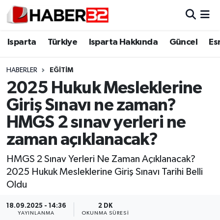
Isparta
Isparta Nöbetçi Eczaneler
Isparta
Türkiye
Isparta Hakkında
Güncel
Es
Isparta Hakkında
Isparta Hava Durumu
HABERLER
EĞİTİM
2025 Hukuk Mesleklerine
Esnaf Diyor ki;
Isparta Trafik Yoğunluk Haritası
Giriş Sınavı ne zaman?
ASAYİŞ
Süper Lig Puan Durumu ve Fikstür
HMGS 2 sınav yerleri ne
zaman açıklanacak?
BİLİM VE TEKNOLOJİ
Tüm Manşetler
HMGS 2 Sınav Yerleri Ne Zaman Açıklanacak?
EĞİTİM
Son Dakika Haberleri
2025 Hukuk Mesleklerine Giriş Sınavı Tarihi Belli
Oldu
GENEL
Haber Arşivi
18.09.2025 - 14:36
2 DK
Güncel
YAYINLANMA
OKUNMA SÜRESI