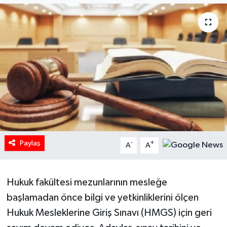
HABERDE İNSAN
İlginç
KÜLTÜR SANAT
MAGAZİN
Oyun
Paylaş
-
+
A
A
POLİTİKA
RESMİ İLANLAR
Hukuk fakültesi mezunlarının mesleğe
başlamadan önce bilgi ve yetkinliklerini ölçen
SAĞLIK
Hukuk Mesleklerine Giriş Sınavı (HMGS) için geri
Spor