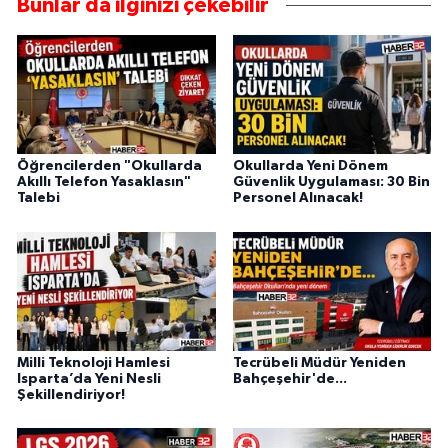
Bunlar da ilginizi çekebilir
Öğrencilerden "Okullarda
Okullarda Yeni Dönem
Akıllı Telefon Yasaklasın"
Güvenlik Uygulaması: 30 Bin
Talebi
Personel Alınacak!
Milli Teknoloji Hamlesi
Tecrübeli Müdür Yeniden
Isparta’da Yeni Nesli
Bahçeşehir'de...
Şekillendiriyor!