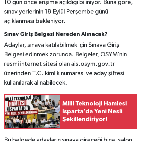
10 gün önce erişime açıldığı biliniyor. Buna göre,
sınav yerlerinin 18 Eylül Perşembe günü
açıklanması bekleniyor.
Sınav Giriş Belgesi Nereden Alınacak?
Adaylar, sınava katılabilmek için Sınava Giriş
Belgesi edinmek zorunda. Belgeler, ÖSYM’nin
resmi internet sitesi olan ais.osym.gov.tr
üzerinden T.C. kimlik numarası ve aday şifresi
kullanılarak alınabilecek.
Milli Teknoloji Hamlesi
Isparta’da Yeni Nesli
Şekillendiriyor!
Bu belgede adayların sınava gireceği bina, salon