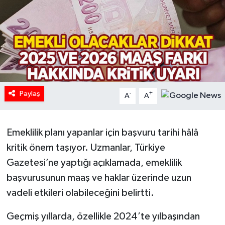
HABERDE İNSAN
İlginç
KÜLTÜR SANAT
Paylaş
MAGAZİN
-
+
A
A
Oyun
Emeklilik planı yapanlar için başvuru tarihi hâlâ
POLİTİKA
kritik önem taşıyor. Uzmanlar, Türkiye
Gazetesi’ne yaptığı açıklamada, emeklilik
RESMİ İLANLAR
başvurusunun maaş ve haklar üzerinde uzun
vadeli etkileri olabileceğini belirtti.
SAĞLIK
Geçmiş yıllarda, özellikle 2024’te yılbaşından
Spor