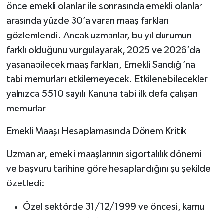
önce emekli olanlar ile sonrasında emekli olanlar
arasında yüzde 30’a varan maaş farkları
Tarihi Yapılarımız
gözlemlendi. Ancak uzmanlar, bu yıl durumun
Teknoloji
farklı olduğunu vurgulayarak, 2025 ve 2026’da
yaşanabilecek maaş farkları, Emekli Sandığı’na
Türkiye
tabi memurları etkilemeyecek. Etkilenebilecekler
yalnızca 5510 sayılı Kanuna tabi ilk defa çalışan
Yerel
memurlar
İletişim
Emekli Maaşı Hesaplamasında Dönem Kritik
Künye
Uzmanlar, emekli maaşlarının sigortalılık dönemi
ve başvuru tarihine göre hesaplandığını şu şekilde
özetledi:
Özel sektörde 31/12/1999 ve öncesi, kamu