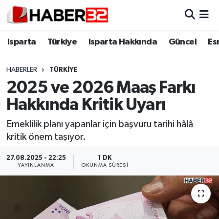
Isparta
Isparta Nöbetçi Eczaneler
Isparta
Türkiye
Isparta Hakkında
Güncel
Es
Isparta Hakkında
Isparta Hava Durumu
HABERLER
TÜRKİYE
2025 ve 2026 Maaş Farkı
Esnaf Diyor ki;
Isparta Trafik Yoğunluk Haritası
Hakkında Kritik Uyarı
ASAYİŞ
Süper Lig Puan Durumu ve Fikstür
Emeklilik planı yapanlar için başvuru tarihi hâlâ
kritik önem taşıyor.
BİLİM VE TEKNOLOJİ
Tüm Manşetler
27.08.2025 - 22:25
1 DK
EĞİTİM
Son Dakika Haberleri
YAYINLANMA
OKUNMA SÜRESI
GENEL
Haber Arşivi
Güncel