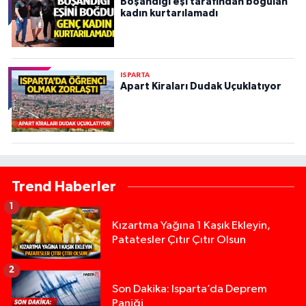
Boşandığı eşi tarafından boğulan
kadın kurtarılamadı
ISPARTA
Apart Kiraları Dudak Uçuklatıyor
Trend Haberler
1
Kızartma Yağına 1 Kaşık Ekleyin,
Patatesler Çıtır Çıtır Olsun
2
Son Dakika: Isparta’da Deprem
Paniği