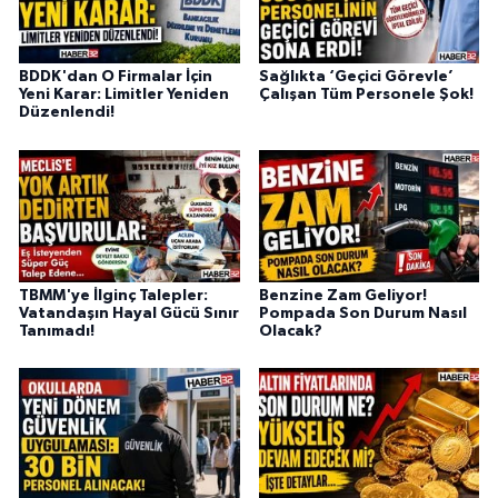
BDDK'dan O Firmalar İçin
Sağlıkta ‘Geçici Görevle’
Yeni Karar: Limitler Yeniden
Çalışan Tüm Personele Şok!
Düzenlendi!
TBMM'ye İlginç Talepler:
Benzine Zam Geliyor!
Vatandaşın Hayal Gücü Sınır
Pompada Son Durum Nasıl
Tanımadı!
Olacak?