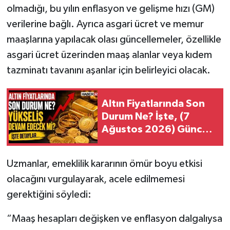
olmadığı, bu yılın enflasyon ve gelişme hızı (GM)
verilerine bağlı. Ayrıca asgari ücret ve memur
maaşlarına yapılacak olası güncellemeler, özellikle
asgari ücret üzerinden maaş alanlar veya kıdem
tazminatı tavanını aşanlar için belirleyici olacak.
Altın Fiyatlarında Son
Durum Ne? İşte, (7
Ağustos 2026) Güncel
Detaylar...
Uzmanlar, emeklilik kararının ömür boyu etkisi
olacağını vurgulayarak, acele edilmemesi
gerektiğini söyledi:
“Maaş hesapları değişken ve enflasyon dalgalıysa