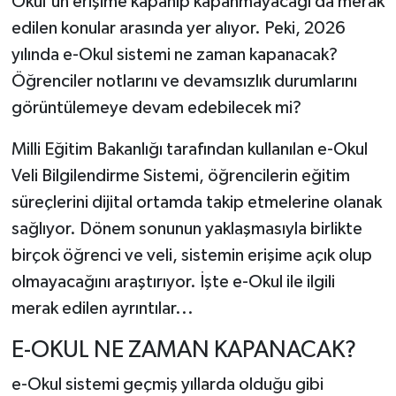
Okul'un erişime kapanıp kapanmayacağı da merak
edilen konular arasında yer alıyor. Peki, 2026
Tarihi Yapılarımız
yılında e-Okul sistemi ne zaman kapanacak?
Öğrenciler notlarını ve devamsızlık durumlarını
Teknoloji
görüntülemeye devam edebilecek mi?
Türkiye
Milli Eğitim Bakanlığı tarafından kullanılan e-Okul
Veli Bilgilendirme Sistemi, öğrencilerin eğitim
Yerel
süreçlerini dijital ortamda takip etmelerine olanak
İletişim
sağlıyor. Dönem sonunun yaklaşmasıyla birlikte
birçok öğrenci ve veli, sistemin erişime açık olup
Künye
olmayacağını araştırıyor. İşte e-Okul ile ilgili
merak edilen ayrıntılar...
E-OKUL NE ZAMAN KAPANACAK?
e-Okul sistemi geçmiş yıllarda olduğu gibi