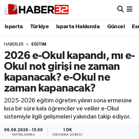
Isparta
Isparta Nöbetçi Eczaneler
Isparta
Türkiye
Isparta Hakkında
Güncel
Es
Isparta Hakkında
Isparta Hava Durumu
HABERLER
EĞİTİM
2026 e-Okul kapandı, mı e-
Esnaf Diyor ki;
Isparta Trafik Yoğunluk Haritası
Okul not girişi ne zaman
ASAYİŞ
Süper Lig Puan Durumu ve Fikstür
kapanacak? e-Okul ne
zaman kapanacak?
BİLİM VE TEKNOLOJİ
Tüm Manşetler
2025-2026 eğitim öğretim yılının sona ermesine
EĞİTİM
Son Dakika Haberleri
kısa bir süre kala öğrenciler ve veliler e-Okul
sistemiyle ilgili gelişmeleri yakından takip ediyor.
GENEL
Haber Arşivi
06.06.2026 - 15:50
1 DK
Güncel
YAYINLANMA
OKUNMA SÜRESI