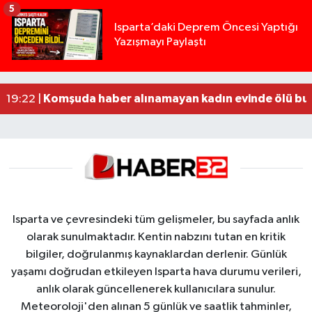
5
Yığılca'da kardeşler arasındaki silahlı kavgada 
13:00 |
Isparta’daki Deprem Öncesi Yaptığı
Yazışmayı Paylaştı
Tur teknesi çalışanlarının birbirine girdiği kavga
12:48 |
MOTOSİKLETLE ÇARPIŞAN OTOMOBİL GÜL HEYKE
02:26 |
Alzheimer Hastası Adamdan Saatlerdir Haber A
20:12 |
Komşuda haber alınamayan kadın evinde ölü bu
19:22 |
Isparta ve çevresindeki tüm gelişmeler, bu sayfada anlık
olarak sunulmaktadır. Kentin nabzını tutan en kritik
bilgiler, doğrulanmış kaynaklardan derlenir. Günlük
yaşamı doğrudan etkileyen Isparta hava durumu verileri,
anlık olarak güncellenerek kullanıcılara sunulur.
Meteoroloji'den alınan 5 günlük ve saatlik tahminler,