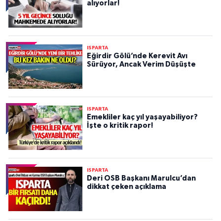
alıyorlar!
ISPARTA
Eğirdir Gölü’nde Kerevit Avı
Sürüyor, Ancak Verim Düşüşte
ISPARTA
Emekliler kaç yıl yaşayabiliyor?
İşte o kritik rapor!
ISPARTA
Deri OSB Başkanı Marulcu’dan
dikkat çeken açıklama