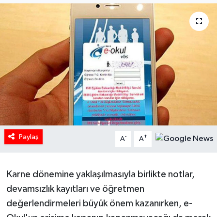
HABERDE İNSAN
İlginç
KÜLTÜR SANAT
MAGAZİN
Oyun
Paylaş
-
+
A
A
POLİTİKA
RESMİ İLANLAR
Karne dönemine yaklaşılmasıyla birlikte notlar,
devamsızlık kayıtları ve öğretmen
SAĞLIK
değerlendirmeleri büyük önem kazanırken, e-
Spor