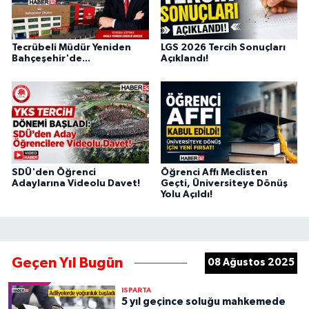
Tecrübeli Müdür Yeniden
LGS 2026 Tercih Sonuçları
Bahçeşehir'de...
Açıklandı!
SDÜ'den Öğrenci
Öğrenci Affı Meclisten
Adaylarına Videolu Davet!
Geçti, Üniversiteye Dönüş
Yolu Açıldı!
Geçen Yıl Bugün
08 Ağustos 2025
ISPARTA
5 yıl geçince soluğu mahkemede