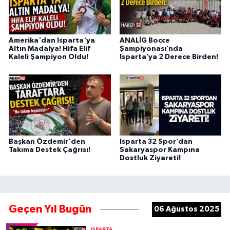
Amerika'dan Isparta'ya
ANALİG Bocce
Altın Madalya! Hifa Elif
Şampiyonası’nda
Kaleli Şampiyon Oldu!
Isparta’ya 2 Derece Birden!
Başkan Özdemir'den
Isparta 32 Spor’dan
Takıma Destek Çağrısı!
Sakaryaspor Kampına
Dostluk Ziyareti!
Geçen Yıl Bugün
06 Ağustos 2025
ISPARTA