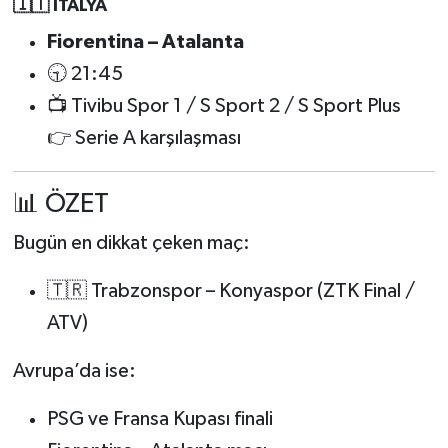
🇮🇹 İTALYA
Fiorentina – Atalanta
🕤 21:45
📺 Tivibu Spor 1 / S Sport 2 / S Sport Plus
👉 Serie A karşılaşması
📊 ÖZET
Bugün en dikkat çeken maç:
🇹🇷 Trabzonspor – Konyaspor (ZTK Final /
ATV)
Avrupa’da ise:
PSG ve Fransa Kupası finali