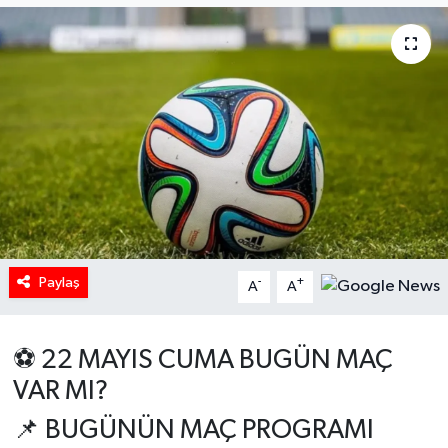
HABERDE İNSAN
İlginç
KÜLTÜR SANAT
MAGAZİN
Oyun
Paylaş
-
+
A
A
POLİTİKA
RESMİ İLANLAR
⚽ 22 MAYIS CUMA BUGÜN MAÇ
VAR MI?
SAĞLIK
📌 BUGÜNÜN MAÇ PROGRAMI
Spor