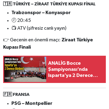
🇹🇷 TÜRKİYE – ZİRAAT TÜRKİYE KUPASI FİNAL
Tarihi Yapılarımız
Trabzonspor – Konyaspor
🕗 20:45
Teknoloji
📺 ATV (şifresiz canlı yayın)
Türkiye
👉 Gecenin en önemli maçı:
Ziraat Türkiye
Kupası Finali
Yerel
İletişim
ANALİG Bocce
Şampiyonası’nda
Künye
Isparta’ya 2 Derece
Birden!
🇫🇷 FRANSA
PSG – Montpellier