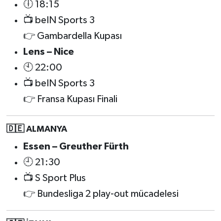
🕕 18:15
📺 beIN Sports 3
👉 Gambardella Kupası
Lens – Nice
🕙 22:00
📺 beIN Sports 3
👉 Fransa Kupası Finali
🇩🇪 ALMANYA
Essen – Greuther Fürth
🕘 21:30
📺 S Sport Plus
👉 Bundesliga 2 play-out mücadelesi