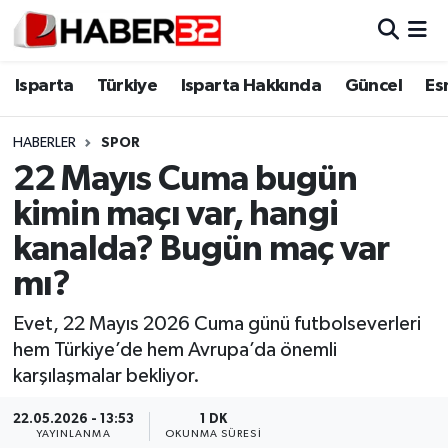
Isparta
Isparta Nöbetçi Eczaneler
Isparta
Türkiye
Isparta Hakkında
Güncel
Es
Isparta Hakkında
Isparta Hava Durumu
HABERLER
SPOR
22 Mayıs Cuma bugün
Esnaf Diyor ki;
Isparta Trafik Yoğunluk Haritası
kimin maçı var, hangi
ASAYİŞ
Süper Lig Puan Durumu ve Fikstür
kanalda? Bugün maç var
mı?
BİLİM VE TEKNOLOJİ
Tüm Manşetler
Evet, 22 Mayıs 2026 Cuma günü futbolseverleri
EĞİTİM
Son Dakika Haberleri
hem Türkiye’de hem Avrupa’da önemli
karşılaşmalar bekliyor.
GENEL
Haber Arşivi
22.05.2026 - 13:53
1 DK
Güncel
YAYINLANMA
OKUNMA SÜRESI