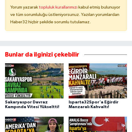
Yorum yazarak
topluluk kurallarımızı
kabul etmiş bulunuyor
ve tüm sorumluluğu üstleniyorsunuz. Yazılan yorumlardan
Haber32 hiçbir şekilde sorumlu tutulamaz.
Bunlar da ilginizi çekebilir
Sakaryaspor Davraz
Isparta32Spor'a Eğirdir
Kampında Vitesi Yükseltti!
Manzaralı Kahvaltı!