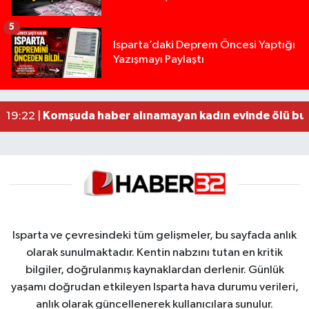
5
Yığılca'da kardeşler arasındaki silahlı kavgada 
13:00 |
Isparta’daki Deprem Öncesi Yaptığı
Yazışmayı Paylaştı
Tur teknesi çalışanlarının birbirine girdiği kavga
12:48 |
MOTOSİKLETLE ÇARPIŞAN OTOMOBİL GÜL HEYKE
02:26 |
Alzheimer Hastası Adamdan Saatlerdir Haber A
20:12 |
Komşuda haber alınamayan kadın evinde ölü bu
19:22 |
Isparta ve çevresindeki tüm gelişmeler, bu sayfada anlık
olarak sunulmaktadır. Kentin nabzını tutan en kritik
bilgiler, doğrulanmış kaynaklardan derlenir. Günlük
yaşamı doğrudan etkileyen Isparta hava durumu verileri,
anlık olarak güncellenerek kullanıcılara sunulur.