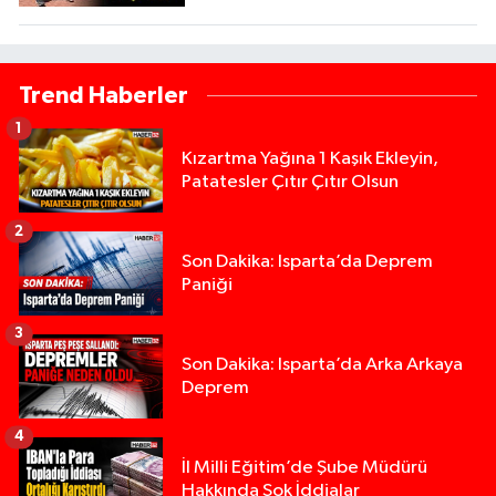
Trend Haberler
1
Kızartma Yağına 1 Kaşık Ekleyin,
Patatesler Çıtır Çıtır Olsun
2
Son Dakika: Isparta’da Deprem
Paniği
3
Son Dakika: Isparta’da Arka Arkaya
Deprem
4
İl Milli Eğitim’de Şube Müdürü
Hakkında Şok İddialar