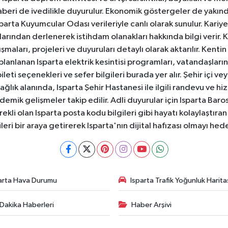
aberi de ivedilikle duyurulur. Ekonomik göstergeler de yakınd
 Isparta Kuyumcular Odası verileriyle canlı olarak sunulur. Kariy
anlarından derlenerek istihdam olanakları hakkında bilgi verir
aları, projeleri ve duyuruları detaylı olarak aktarılır. Kentin tü
 planlanan Isparta elektrik kesintisi programları, vatandaşların
ti seçenekleri ve sefer bilgileri burada yer alır. Şehir içi veya
 Sağlık alanında, Isparta Şehir Hastanesi ile ilgili randevu ve
ademik gelişmeler takip edilir. Adli duyurular için Isparta Bar
ekli olan Isparta posta kodu bilgileri gibi hayatı kolaylaştıra
ileri bir araya getirerek Isparta'nın dijital hafızası olmayı hede
arta Hava Durumu
Isparta Trafik Yoğunluk Harita
Dakika Haberleri
Haber Arşivi