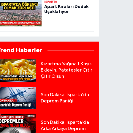
ISPARTA
Apart Kiraları Dudak
Uçuklatıyor
Trend Haberler
Kızartma Yağına 1 Kaşık
Ekleyin, Patatesler Çıtır
Çıtır Olsun
Son Dakika: Isparta’da
Deprem Paniği
Son Dakika: Isparta’da
Arka Arkaya Deprem