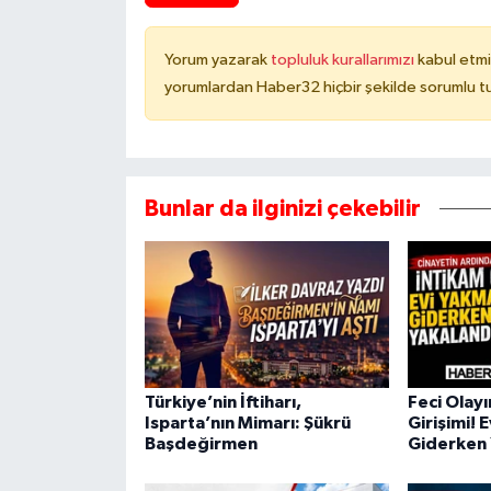
Yorum yazarak
topluluk kurallarımızı
kabul etmi
yorumlardan Haber32 hiçbir şekilde sorumlu t
Bunlar da ilginizi çekebilir
Türkiye’nin İftiharı,
Feci Olay
Isparta’nın Mimarı: Şükrü
Girişimi! 
Başdeğirmen
Giderken 