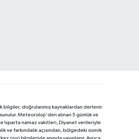
k bilgiler, doğrulanmış kaynaklardan derlenir.
 sunulur. Meteoroloji'den alınan 5 günlük ve
 Isparta namaz vakitleri, Diyanet verileriyle
lik ve farkındalık açısından, bölgedeki sismik
ez üssü bilgileriyle anında yayınlanır. Ayrıca