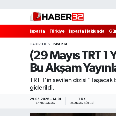
Isparta
Isparta Nöbetçi Eczaneler
Isparta
Türkiye
Isparta Hakkında
Gü
Isparta Hakkında
Isparta Hava Durumu
HABERLER
ISPARTA
Esnaf Diyor ki;
Isparta Trafik Yoğunluk Haritası
(29 Mayıs TRT 1 
ASAYİŞ
Süper Lig Puan Durumu ve Fikstür
Bu Akşam Yayınl
BİLİM VE TEKNOLOJİ
Tüm Manşetler
TRT 1’in sevilen dizisi “Taşacak
EĞİTİM
Son Dakika Haberleri
giderildi.
GENEL
Haber Arşivi
29.05.2026 - 14:01
1 DK
YAYINLANMA
OKUNMA SÜRESI
Güncel