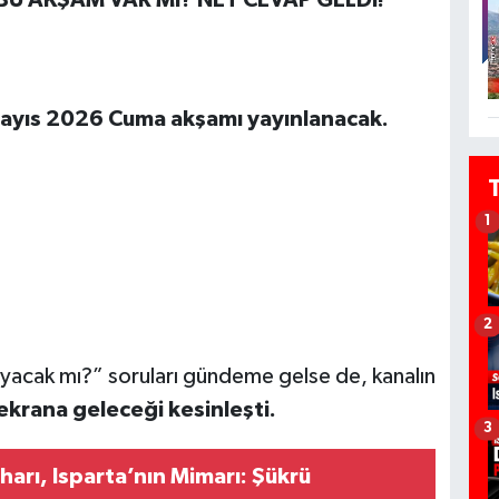
ayıs 2026 Cuma akşamı yayınlanacak.
1
2
yacak mı?” soruları gündeme gelse de, kanalın
krana geleceği kesinleşti.
3
iharı, Isparta’nın Mimarı: Şükrü