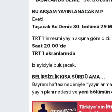
BU AKŞAM YAYINLANACAK MI?
Tarihi Yapılarımız
Evet!
Teknoloji
Taşacak Bu Deniz 30. bölümü 29 M
Türkiye
TRT 1’in resmi yayın akışına göre dizi:
Saat 20.00’de
Yerel
TRT 1 ekranlarında
İletişim
izleyiciyle buluşacak.
Künye
BELİRSİZLİK KISA SÜRDÜ AMA…
Bayram haftası nedeniyle “yayınlanma
yayın planı netleşti ve
yeni bölümün e
Türkiye’nin İft