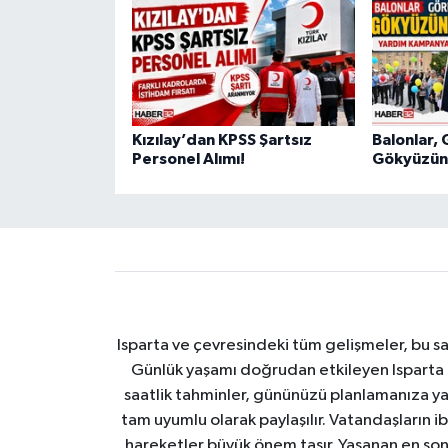
Kızılay’dan KPSS Şartsız
Balonlar, 
Personel Alımı!
Gökyüzüne
Isparta ve çevresindeki tüm gelişmeler, bu sa
Günlük yaşamı doğrudan etkileyen Isparta ha
saatlik tahminler, gününüzü planlamanıza yar
tam uyumlu olarak paylaşılır. Vatandaşların i
hareketler büyük önem taşır. Yaşanan en son I