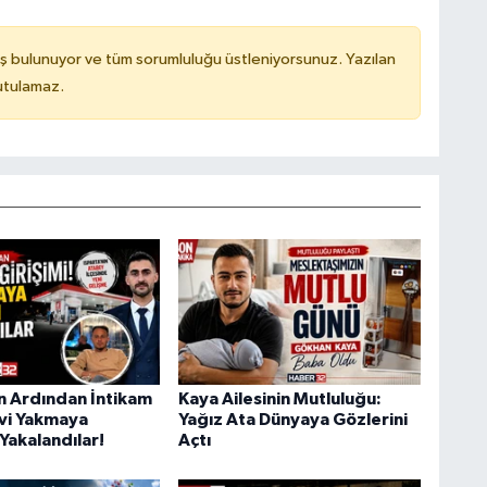
ş bulunuyor ve tüm sorumluluğu üstleniyorsunuz. Yazılan
utulamaz.
ın Ardından İntikam
Kaya Ailesinin Mutluluğu:
Evi Yakmaya
Yağız Ata Dünyaya Gözlerini
Yakalandılar!
Açtı