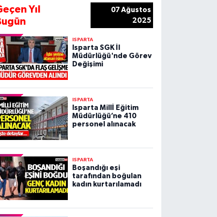
Geçen Yıl
07 Ağustos
Bugün
2025
ISPARTA
Isparta SGK İl
Müdürlüğü'nde Görev
Değişimi
ISPARTA
Isparta Millİ Eğitim
Müdürlüğü’ne 410
personel alınacak
ISPARTA
Boşandığı eşi
tarafından boğulan
kadın kurtarılamadı