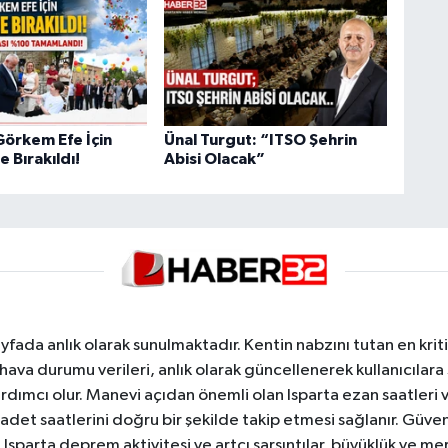
Görkem Efe İçin
Ünal Turgut: “ITSO Şehrin
 Bırakıldı!
Abisi Olacak”
yfada anlık olarak sunulmaktadır. Kentin nabzını tutan en kriti
va durumu verileri, anlık olarak güncellenerek kullanıcılara
dımcı olur. Manevi açıdan önemli olan Isparta ezan saatleri ve
badet saatlerini doğru bir şekilde takip etmesi sağlanır. Güven
sparta deprem aktivitesi ve artçı sarsıntılar, büyüklük ve merk