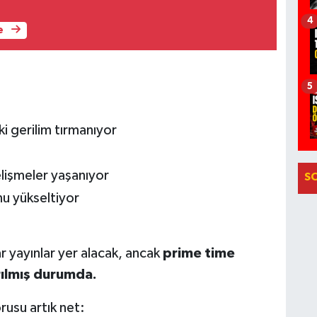
4
e
5
ki gerilim tırmanıyor
lişmeler yaşanıyor
S
u yükseltiyor
r yayınlar yer alacak, ancak
prime time
ılmış durumda.
usu artık net: