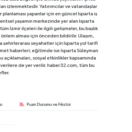
an izlenmektedir. Yatırımcılar ve vatandaşlar
er planlaması yapanlar için en güncel Isparta iş
. Kentsel yaşamın merkezinde yer alan Isparta
m İzmir ilçeleri ile ilgili gelişmeler, bu başlık
 önlem alması için önceden bildirilir. Ulaşım,
 şehirlerarası seyahatler için Isparta yol tarifi
 hizmet haberleri; eğitimde ise Isparta Süleyman
osu açıklamaları, sosyal etkinlikler kapsamında
n verilere de yer verilir. haber32.com, tüm bu
fler.
sı
Puan Durumu ve Fikstür