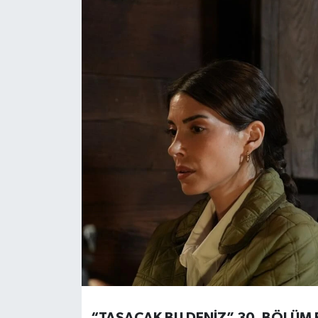
HABERDE İNSAN
İlginç
KÜLTÜR SANAT
MAGAZİN
Oyun
POLİTİKA
RESMİ İLANLAR
SAĞLIK
Spor
“TAŞACAK BU DENİZ” 30. BÖLÜM 