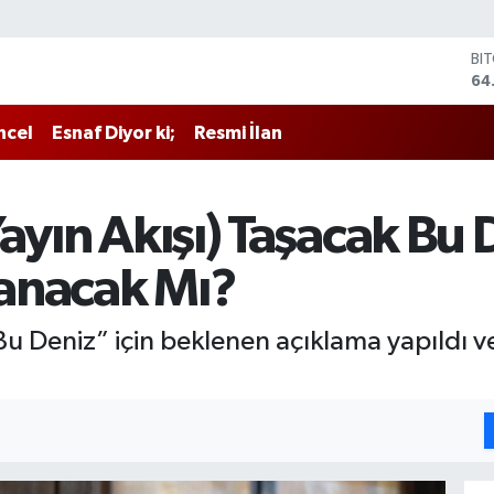
BI
64
DO
47
ncel
Esnaf Diyor ki;
Resmi İlan
EU
55
ST
64
Yayın Akışı) Taşacak Bu
GR
65
anacak Mı?
Bİ
13
 Bu Deniz” için beklenen açıklama yapıldı v