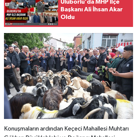
Uluborlu'da MHP İlçe
Başkanı Ali İhsan Akar
Oldu
Konuşmaların ardından Keçeci Mahallesi Muhtarı