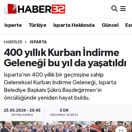
Isparta
Isparta Nöbetçi Eczaneler
Isparta
Türkiye
Isparta Hakkında
Güncel
Es
Isparta Hakkında
Isparta Hava Durumu
HABERLER
ISPARTA
400 yıllık Kurban İndirme
Esnaf Diyor ki;
Isparta Trafik Yoğunluk Haritası
Geleneği bu yıl da yaşatıldı
ASAYİŞ
Süper Lig Puan Durumu ve Fikstür
Isparta’nın 400 yıllık bir geçmişine sahip
Geleneksel Kurban İndirme Geleneği, Isparta
BİLİM VE TEKNOLOJİ
Tüm Manşetler
Belediye Başkanı Şükrü Başdeğirmen’in
öncülüğünde yeniden hayat buldu.
EĞİTİM
Son Dakika Haberleri
25.05.2026 - 20:45
5 DK
GENEL
Haber Arşivi
YAYINLANMA
OKUNMA SÜRESI
Güncel