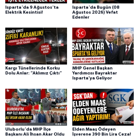
Isparta'da 9 Ağustos'ta
Isparta'da Bugün (08
Elektrik Kesintisi!
Ağustos 2026) Vefat
Edenler
Kargı Tünellerinde Korku
MHP Genel Başkan
Dolu Anlar: “Aklımız Çıktı”
Yardımcısı Bayraktar
Isparta’ya Geliyor
Uluborlu'da MHP İlçe
Elden Maaş Ödeyen
Başkanı Ali İhsan Akar Oldu
İşverene 390 Bin Lira Ceza!