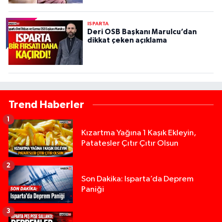
ISPARTA
Deri OSB Başkanı Marulcu’dan
dikkat çeken açıklama
Trend Haberler
1
Kızartma Yağına 1 Kaşık Ekleyin,
Patatesler Çıtır Çıtır Olsun
2
Son Dakika: Isparta’da Deprem
Paniği
3