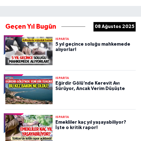
Geçen Yıl Bugün
08 Ağustos 2025
ISPARTA
5 yıl geçince soluğu mahkemede
alıyorlar!
ISPARTA
Eğirdir Gölü’nde Kerevit Avı
Sürüyor, Ancak Verim Düşüşte
ISPARTA
Emekliler kaç yıl yaşayabiliyor?
İşte o kritik rapor!