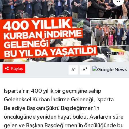
HABERDE İNSAN
İlginç
KÜLTÜR SANAT
MAGAZİN
Paylaş
Oyun
-
+
A
A
POLİTİKA
Isparta’nın 400 yıllık bir geçmişine sahip
RESMİ İLANLAR
Geleneksel Kurban İndirme Geleneği, Isparta
Belediye Başkanı Şükrü Başdeğirmen’in
SAĞLIK
öncülüğünde yeniden hayat buldu. Asırlardır süre
gelen ve Başkan Başdeğirmen’in öncülüğünde bu
Spor