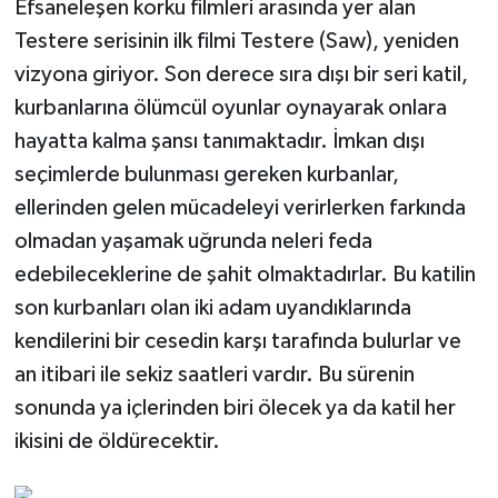
Efsaneleşen korku filmleri arasında yer alan
Testere serisinin ilk filmi Testere (Saw), yeniden
Tarihi Yapılarımız
vizyona giriyor. Son derece sıra dışı bir seri katil,
kurbanlarına ölümcül oyunlar oynayarak onlara
Teknoloji
hayatta kalma şansı tanımaktadır. İmkan dışı
Türkiye
seçimlerde bulunması gereken kurbanlar,
ellerinden gelen mücadeleyi verirlerken farkında
Yerel
olmadan yaşamak uğrunda neleri feda
edebileceklerine de şahit olmaktadırlar. Bu katilin
İletişim
son kurbanları olan iki adam uyandıklarında
Künye
kendilerini bir cesedin karşı tarafında bulurlar ve
an itibari ile sekiz saatleri vardır. Bu sürenin
sonunda ya içlerinden biri ölecek ya da katil her
ikisini de öldürecektir.