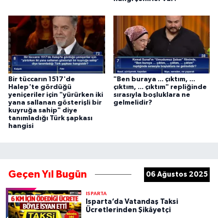
Bir tüccarın 1517'de
"Ben buraya ... çıktım, ...
Halep'te gördüğü
çıktım, ... çıktım" repliğinde
yeniçeriler için "yürürken iki
sırasıyla boşluklara ne
yana sallanan gösterişli bir
gelmelidir?
kuyruğa sahip" diye
tanımladığı Türk şapkası
hangisi
Geçen Yıl Bugün
06 Ağustos 2025
ISPARTA
Isparta’da Vatandaş Taksi
Ücretlerinden Şikâyetçi