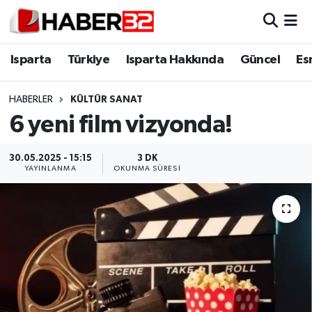
Isparta
Isparta Nöbetçi Eczaneler
Isparta
Türkiye
Isparta Hakkında
Güncel
Es
Isparta Hakkında
Isparta Hava Durumu
HABERLER
KÜLTÜR SANAT
6 yeni film vizyonda!
Esnaf Diyor ki;
Isparta Trafik Yoğunluk Haritası
ASAYİŞ
Süper Lig Puan Durumu ve Fikstür
30.05.2025 - 15:15
3 DK
YAYINLANMA
OKUNMA SÜRESI
BİLİM VE TEKNOLOJİ
Tüm Manşetler
EĞİTİM
Son Dakika Haberleri
GENEL
Haber Arşivi
Güncel