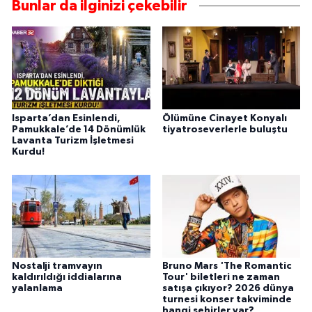
Bunlar da ilginizi çekebilir
Isparta’dan Esinlendi,
Ölümüne Cinayet Konyalı
Pamukkale’de 14 Dönümlük
tiyatroseverlerle buluştu
Lavanta Turizm İşletmesi
Kurdu!
Nostalji tramvayın
Bruno Mars 'The Romantic
kaldırıldığı iddialarına
Tour' biletleri ne zaman
yalanlama
satışa çıkıyor? 2026 dünya
turnesi konser takviminde
hangi şehirler var?