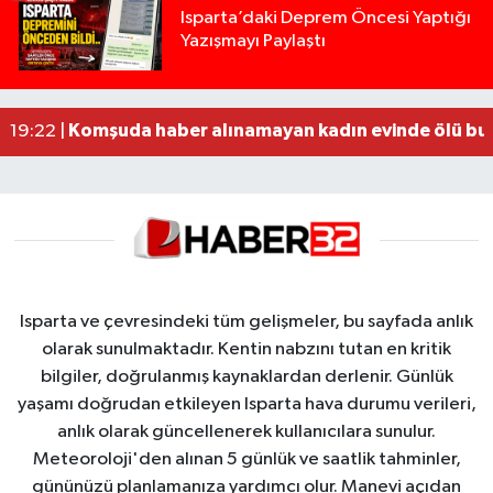
Yığılca'da kardeşler arasındaki silahlı kavgada 
13:00 |
Isparta’daki Deprem Öncesi Yaptığı
Yazışmayı Paylaştı
Tur teknesi çalışanlarının birbirine girdiği kavga
12:48 |
MOTOSİKLETLE ÇARPIŞAN OTOMOBİL GÜL HEYKE
02:26 |
Alzheimer Hastası Adamdan Saatlerdir Haber A
20:12 |
Komşuda haber alınamayan kadın evinde ölü bu
19:22 |
Isparta ve çevresindeki tüm gelişmeler, bu sayfada anlık
olarak sunulmaktadır. Kentin nabzını tutan en kritik
bilgiler, doğrulanmış kaynaklardan derlenir. Günlük
yaşamı doğrudan etkileyen Isparta hava durumu verileri,
anlık olarak güncellenerek kullanıcılara sunulur.
Meteoroloji'den alınan 5 günlük ve saatlik tahminler,
gününüzü planlamanıza yardımcı olur. Manevi açıdan