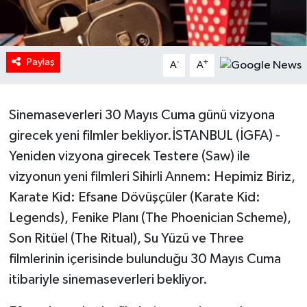
HABERDE İNSAN
İlginç
Paylaş
-
+
A
A
KÜLTÜR SANAT
Sinemaseverleri 30 Mayıs Cuma günü vizyona
MAGAZİN
girecek yeni filmler bekliyor.İSTANBUL (İGFA) -
Yeniden vizyona girecek Testere (Saw) ile
Oyun
vizyonun yeni filmleri Sihirli Annem: Hepimiz Biriz,
Karate Kid: Efsane Dövüşçüler (Karate Kid:
POLİTİKA
Legends), Fenike Planı (The Phoenician Scheme),
RESMİ İLANLAR
Son Ritüel (The Ritual), Su Yüzü ve Three
filmlerinin içerisinde bulunduğu 30 Mayıs Cuma
SAĞLIK
itibariyle sinemaseverleri bekliyor.
Spor