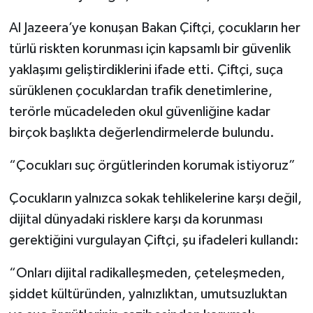
Al Jazeera’ye konuşan Bakan Çiftçi, çocukların her
Tarihi Yapılarımız
türlü riskten korunması için kapsamlı bir güvenlik
Teknoloji
yaklaşımı geliştirdiklerini ifade etti. Çiftçi, suça
sürüklenen çocuklardan trafik denetimlerine,
Türkiye
terörle mücadeleden okul güvenliğine kadar
birçok başlıkta değerlendirmelerde bulundu.
Yerel
“Çocukları suç örgütlerinden korumak istiyoruz”
İletişim
Çocukların yalnızca sokak tehlikelerine karşı değil,
Künye
dijital dünyadaki risklere karşı da korunması
gerektiğini vurgulayan Çiftçi, şu ifadeleri kullandı:
“Onları dijital radikalleşmeden, çeteleşmeden,
şiddet kültüründen, yalnızlıktan, umutsuzluktan