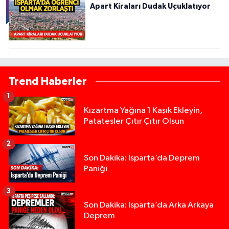
Apart Kiraları Dudak Uçuklatıyor
Trend Haberler
1
Kızartma Yağına 1 Kaşık Ekleyin,
Patatesler Çıtır Çıtır Olsun
2
Son Dakika: Isparta’da Deprem
Paniği
3
Son Dakika: Isparta’da Arka Arkaya
Deprem