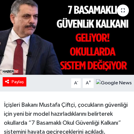
HABERDE İNSAN
İlginç
KÜLTÜR SANAT
MAGAZİN
Oyun
Paylaş
-
+
A
A
POLİTİKA
RESMİ İLANLAR
İçişleri Bakanı Mustafa Çiftçi, çocukların güvenliği
için yeni bir model hazırladıklarını belirterek
SAĞLIK
okullarda “7 Basamaklı Okul Güvenliği Kalkanı”
sistemini hayata geçireceklerini açıkladı.
Spor