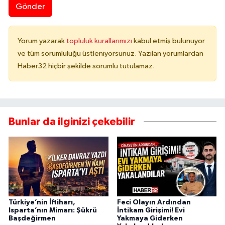
Gönder
Yorum yazarak
topluluk kurallarımızı
kabul etmiş bulunuyor
ve tüm sorumluluğu üstleniyorsunuz. Yazılan yorumlardan
Haber32 hiçbir şekilde sorumlu tutulamaz.
Bunlar da ilginizi çekebilir
Türkiye’nin İftiharı,
Feci Olayın Ardından
Isparta’nın Mimarı: Şükrü
İntikam Girişimi! Evi
Başdeğirmen
Yakmaya Giderken