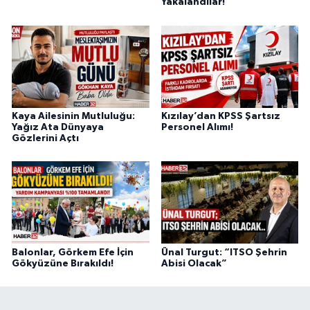
Yakalandılar!
Kaya Ailesinin Mutluluğu:
Kızılay’dan KPSS Şartsız
Yağız Ata Dünyaya
Personel Alımı!
Gözlerini Açtı
Balonlar, Görkem Efe İçin
Ünal Turgut: “ITSO Şehrin
Gökyüzüne Bırakıldı!
Abisi Olacak”