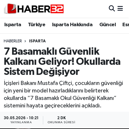
Isparta
Isparta Nöbetçi Eczaneler
Isparta
Türkiye
Isparta Hakkında
Güncel
Es
Isparta Hakkında
Isparta Hava Durumu
HABERLER
ISPARTA
7 Basamaklı Güvenlik
Esnaf Diyor ki;
Isparta Trafik Yoğunluk Haritası
Kalkanı Geliyor! Okullarda
ASAYİŞ
Süper Lig Puan Durumu ve Fikstür
Sistem Değişiyor
BİLİM VE TEKNOLOJİ
Tüm Manşetler
İçişleri Bakanı Mustafa Çiftçi, çocukların güvenliği
için yeni bir model hazırladıklarını belirterek
EĞİTİM
Son Dakika Haberleri
okullarda “7 Basamaklı Okul Güvenliği Kalkanı”
sistemini hayata geçireceklerini açıkladı.
GENEL
Haber Arşivi
30.05.2026 - 10:21
2 DK
YAYINLANMA
OKUNMA SÜRESI
Güncel