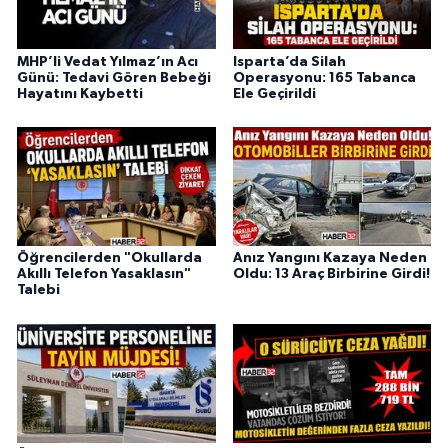
MHP’li Vedat Yılmaz’ın Acı
Isparta’da Silah
Günü: Tedavi Gören Bebeği
Operasyonu: 165 Tabanca
Hayatını Kaybetti
Ele Geçirildi
Öğrencilerden "Okullarda
Anız Yangını Kazaya Neden
Akıllı Telefon Yasaklasın"
Oldu: 13 Araç Birbirine Girdi!
Talebi