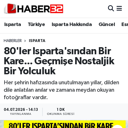
Isparta
Isparta Nöbetçi Eczaneler
Isparta
Türkiye
Isparta Hakkında
Güncel
Es
Isparta Hakkında
Isparta Hava Durumu
HABERLER
ISPARTA
80'ler Isparta'sından Bir
Esnaf Diyor ki;
Isparta Trafik Yoğunluk Haritası
Kare... Geçmişe Nostaljik
ASAYİŞ
Süper Lig Puan Durumu ve Fikstür
Bir Yolculuk
BİLİM VE TEKNOLOJİ
Tüm Manşetler
Her şehrin hafızasında unutulmayan yıllar, dilden
dile anlatılan anılar ve zamana meydan okuyan
EĞİTİM
Son Dakika Haberleri
fotoğraflar vardır.
GENEL
Haber Arşivi
04.07.2026 - 14:13
1 DK
YAYINLANMA
OKUNMA SÜRESI
Güncel