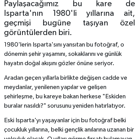
Paylaşacağımız bu kare de
Isparta'nın 1980'li yıllarına ait,
Tarihi Yapılarımız
geçmişi bugüne taşıyan özel
Teknoloji
görüntülerden biri.
1980'lerin Isparta'sını yansıtan bu fotoğraf, o
Türkiye
dönemin şehir yaşamını, sokaklarını ve günlük
Yerel
hayatın doğal akışını gözler önüne seriyor.
Aradan geçen yıllarla birlikte değişen cadde ve
İletişim
meydanlar, yenilenen yapılar ve gelişen
Künye
şehirleşme, bu kareye bakan herkese "Eskiden
buralar nasıldı?" sorusunu yeniden hatırlatıyor.
Eski Isparta'yı yaşayanlar için bu fotoğraf belki
çocukluk yıllarına, belki gençlik anılarına uzanan bir