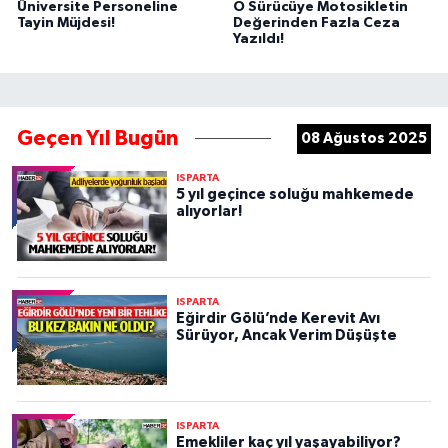
Üniversite Personeline
O Sürücüye Motosikletin
Tayin Müjdesi!
Değerinden Fazla Ceza
Yazıldı!
Geçen Yıl Bugün
08 Ağustos 2025
ISPARTA
5 yıl geçince soluğu mahkemede
alıyorlar!
ISPARTA
Eğirdir Gölü’nde Kerevit Avı
Sürüyor, Ancak Verim Düşüşte
ISPARTA
Emekliler kaç yıl yaşayabiliyor?