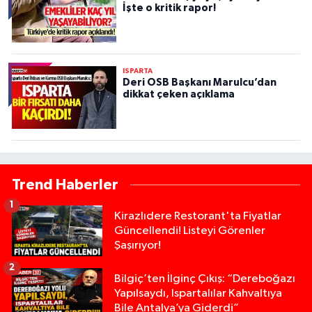
İşte o kritik rapor!
ISPARTA
Deri OSB Başkanı Marulcu’dan
dikkat çeken açıklama
Trend Haberler
1
Kirazlıdere Restorant'ta Fiyatlar
Güncellendi! Listeyi Görenler
Şaşırıyor!
2
Bilgiç’ten İlginç Çıkış: “Dereboğazı
Yapılsaydı, Ispartalılar Kahvaltıya
Bile Antalya’ya Giderdi”