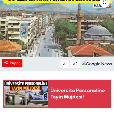
HABERDE İNSAN
İlginç
KÜLTÜR SANAT
MAGAZİN
Oyun
Paylaş
-
+
A
A
POLİTİKA
RESMİ İLANLAR
Üniversite Personeline
Tayin Müjdesi!
SAĞLIK
Spor