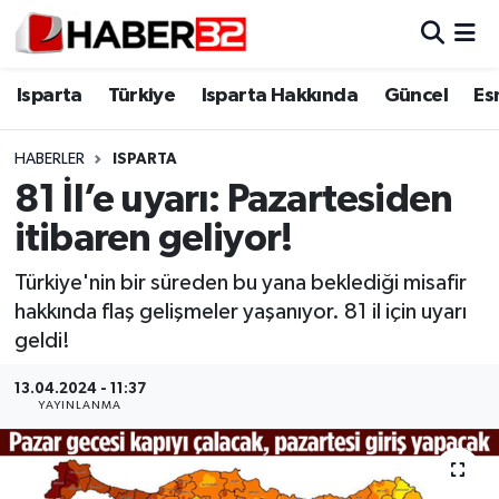
Isparta
Isparta Nöbetçi Eczaneler
Isparta
Türkiye
Isparta Hakkında
Güncel
Es
Isparta Hakkında
Isparta Hava Durumu
HABERLER
ISPARTA
81 İl’e uyarı: Pazartesiden
Esnaf Diyor ki;
Isparta Trafik Yoğunluk Haritası
itibaren geliyor!
ASAYİŞ
Süper Lig Puan Durumu ve Fikstür
Türkiye'nin bir süreden bu yana beklediği misafir
hakkında flaş gelişmeler yaşanıyor. 81 il için uyarı
BİLİM VE TEKNOLOJİ
Tüm Manşetler
geldi!
EĞİTİM
Son Dakika Haberleri
13.04.2024 - 11:37
YAYINLANMA
GENEL
Haber Arşivi
Güncel