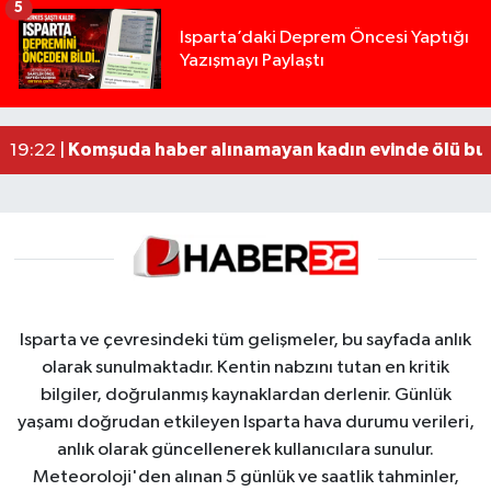
5
Yığılca'da kardeşler arasındaki silahlı kavgada 
13:00 |
Isparta’daki Deprem Öncesi Yaptığı
Yazışmayı Paylaştı
Tur teknesi çalışanlarının birbirine girdiği kavga
12:48 |
MOTOSİKLETLE ÇARPIŞAN OTOMOBİL GÜL HEYKE
02:26 |
Alzheimer Hastası Adamdan Saatlerdir Haber A
20:12 |
Komşuda haber alınamayan kadın evinde ölü bu
19:22 |
Isparta ve çevresindeki tüm gelişmeler, bu sayfada anlık
olarak sunulmaktadır. Kentin nabzını tutan en kritik
bilgiler, doğrulanmış kaynaklardan derlenir. Günlük
yaşamı doğrudan etkileyen Isparta hava durumu verileri,
anlık olarak güncellenerek kullanıcılara sunulur.
Meteoroloji'den alınan 5 günlük ve saatlik tahminler,