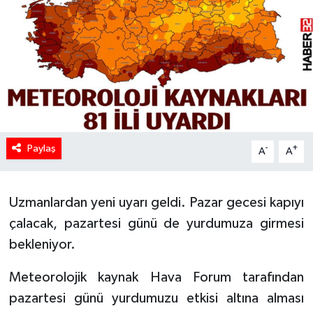
HABERDE İNSAN
İlginç
KÜLTÜR SANAT
MAGAZİN
Paylaş
-
+
A
A
Oyun
Uzmanlardan yeni uyarı geldi. Pazar gecesi kapıyı
POLİTİKA
çalacak, pazartesi günü de yurdumuza girmesi
RESMİ İLANLAR
bekleniyor.
SAĞLIK
Meteorolojik kaynak Hava Forum tarafından
pazartesi günü yurdumuzu etkisi altına alması
Spor