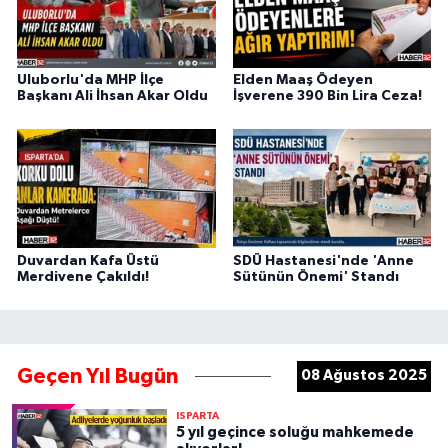
Uluborlu'da MHP İlçe
Elden Maaş Ödeyen
Başkanı Ali İhsan Akar Oldu
İşverene 390 Bin Lira Ceza!
Duvardan Kafa Üstü
SDÜ Hastanesi'nde 'Anne
Merdivene Çakıldı!
Sütünün Önemi' Standı
Geçen Yıl Bugün
08 Ağustos 2025
ISPARTA
5 yıl geçince soluğu mahkemede