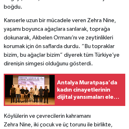
boğdu.
Tarihi Yapılarımız
Kanserle uzun bir mücadele veren Zehra Nine,
Teknoloji
yaşamı boyunca ağaçlara sarılarak, toprağa
dokunarak, Akbelen Ormanı’nı ve zeytinlikleri
Türkiye
korumak için ön saflarda durdu. “Bu topraklar
bizim, bu ağaçlar bizim” diyerek tüm Türkiye’ye
Yerel
direnişin simgesi olduğunu gösterdi.
İletişim
Antalya Muratpaşa'da
Künye
kadın cinayetlerinin
dijital yansımaları ele
alındı
Köylülerin ve çevrecilerin kahramanı
Zehra Nine, iki çocuk ve üç torunu ile birlikte,