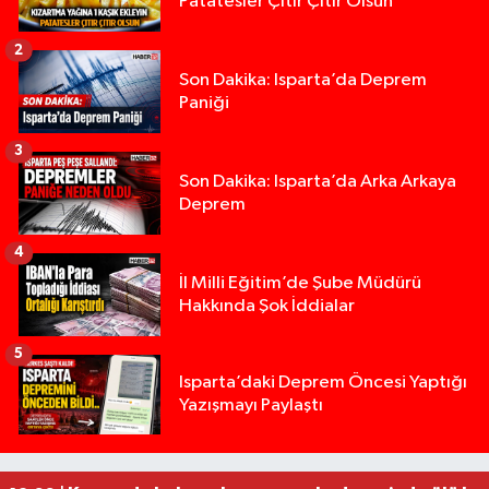
Patatesler Çıtır Çıtır Olsun
2
Son Dakika: Isparta’da Deprem
Paniği
3
Son Dakika: Isparta’da Arka Arkaya
Deprem
4
İl Milli Eğitim’de Şube Müdürü
Hakkında Şok İddialar
5
Yığılca'da kardeşler arasındaki silahlı kavgada 
13:00 |
Isparta’daki Deprem Öncesi Yaptığı
Yazışmayı Paylaştı
Tur teknesi çalışanlarının birbirine girdiği kavga
12:48 |
MOTOSİKLETLE ÇARPIŞAN OTOMOBİL GÜL HEYKE
02:26 |
Alzheimer Hastası Adamdan Saatlerdir Haber A
20:12 |