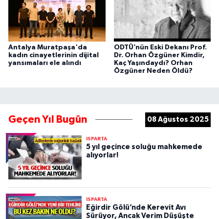
Antalya Muratpaşa'da
ODTÜ’nün Eski Dekanı Prof.
kadın cinayetlerinin dijital
Dr. Orhan Özgüner Kimdir,
yansımaları ele alındı
Kaç Yaşındaydı? Orhan
Özgüner Neden Öldü?
Geçen Yıl Bugün
08 Ağustos 2025
ISPARTA
5 yıl geçince soluğu mahkemede
alıyorlar!
ISPARTA
Eğirdir Gölü’nde Kerevit Avı
Sürüyor, Ancak Verim Düşüşte