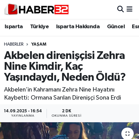
Isparta
Isparta Nöbetçi Eczaneler
Isparta
Türkiye
Isparta Hakkında
Güncel
Es
Isparta Hakkında
Isparta Hava Durumu
HABERLER
YAŞAM
Akbelen direnişçisi Zehra
Esnaf Diyor ki;
Isparta Trafik Yoğunluk Haritası
Nine Kimdir, Kaç
ASAYİŞ
Süper Lig Puan Durumu ve Fikstür
Yaşındaydı, Neden Öldü?
BİLİM VE TEKNOLOJİ
Tüm Manşetler
Akbelen’in Kahramanı Zehra Nine Hayatını
Kaybetti: Ormana Sarılan Direnişçi Sona Erdi
EĞİTİM
Son Dakika Haberleri
14.09.2025 - 16:54
2 DK
YAYINLANMA
OKUNMA SÜRESI
GENEL
Haber Arşivi
Güncel