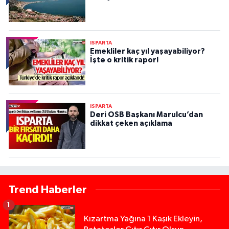
ISPARTA
Emekliler kaç yıl yaşayabiliyor?
İşte o kritik rapor!
ISPARTA
Deri OSB Başkanı Marulcu’dan
dikkat çeken açıklama
Trend Haberler
1
Kızartma Yağına 1 Kaşık Ekleyin,