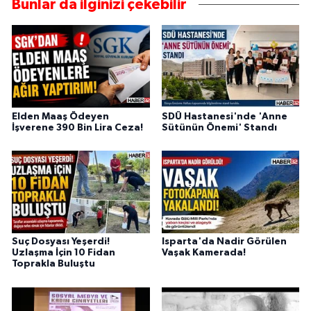
Bunlar da ilginizi çekebilir
Elden Maaş Ödeyen
SDÜ Hastanesi'nde 'Anne
İşverene 390 Bin Lira Ceza!
Sütünün Önemi' Standı
Suç Dosyası Yeşerdi!
Isparta'da Nadir Görülen
Uzlaşma İçin 10 Fidan
Vaşak Kamerada!
Toprakla Buluştu