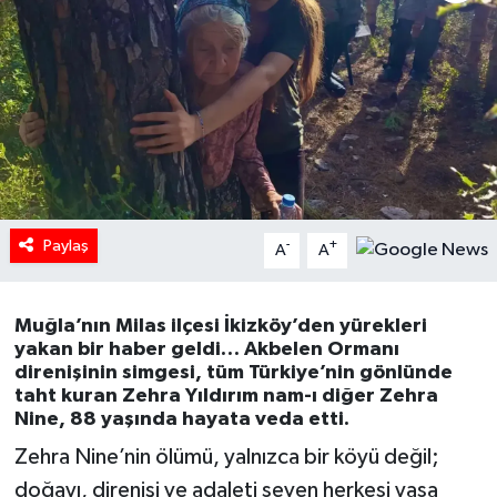
HABERDE İNSAN
İlginç
KÜLTÜR SANAT
MAGAZİN
Paylaş
-
+
A
A
Oyun
POLİTİKA
Muğla’nın Milas ilçesi İkizköy’den yürekleri
yakan bir haber geldi… Akbelen Ormanı
direnişinin simgesi, tüm Türkiye’nin gönlünde
RESMİ İLANLAR
taht kuran Zehra Yıldırım nam-ı diğer Zehra
Nine, 88 yaşında hayata veda etti.
SAĞLIK
Zehra Nine’nin ölümü, yalnızca bir köyü değil;
doğayı, direnişi ve adaleti seven herkesi yasa
Spor