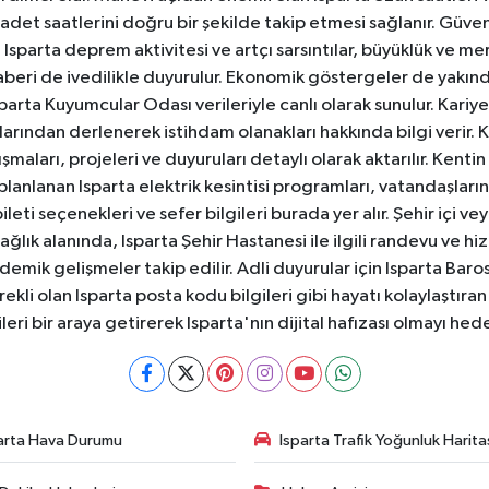
badet saatlerini doğru bir şekilde takip etmesi sağlanır. Güven
sparta deprem aktivitesi ve artçı sarsıntılar, büyüklük ve merk
aberi de ivedilikle duyurulur. Ekonomik göstergeler de yakınd
 Isparta Kuyumcular Odası verileriyle canlı olarak sunulur. Kariy
anlarından derlenerek istihdam olanakları hakkında bilgi verir
aları, projeleri ve duyuruları detaylı olarak aktarılır. Kentin tü
 planlanan Isparta elektrik kesintisi programları, vatandaşların
ti seçenekleri ve sefer bilgileri burada yer alır. Şehir içi veya
 Sağlık alanında, Isparta Şehir Hastanesi ile ilgili randevu ve
ademik gelişmeler takip edilir. Adli duyurular için Isparta Bar
ekli olan Isparta posta kodu bilgileri gibi hayatı kolaylaştıra
ileri bir araya getirerek Isparta'nın dijital hafızası olmayı hede
arta Hava Durumu
Isparta Trafik Yoğunluk Harita