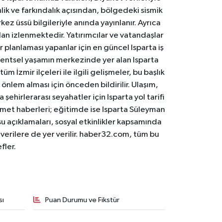
lik ve farkındalık açısından, bölgedeki sismik
ez üssü bilgileriyle anında yayınlanır. Ayrıca
an izlenmektedir. Yatırımcılar ve vatandaşlar
er planlaması yapanlar için en güncel Isparta iş
. Kentsel yaşamın merkezinde yer alan Isparta
m İzmir ilçeleri ile ilgili gelişmeler, bu başlık
 önlem alması için önceden bildirilir. Ulaşım,
 şehirlerarası seyahatler için Isparta yol tarifi
 hizmet haberleri; eğitimde ise Isparta Süleyman
osu açıklamaları, sosyal etkinlikler kapsamında
n verilere de yer verilir. haber32.com, tüm bu
fler.
sı
Puan Durumu ve Fikstür