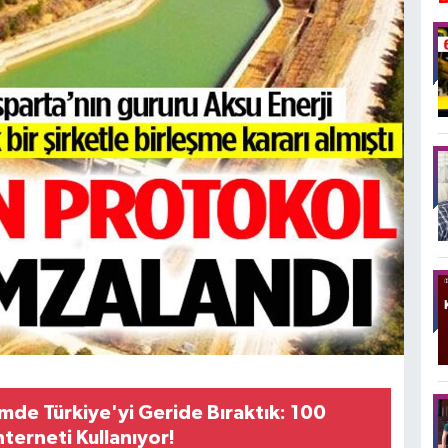
mde Türkiye'yi Geride Bıraktık: 100
nterneti Kullanıyor!