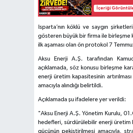
İçeriği Görüntül
Tarihi Yapılarımız
Isparta’nın köklü ve saygın şirketle
Teknoloji
gösteren büyük bir firma ile birleşme 
Türkiye
ilk aşaması olan ön protokol 7 Temmu
Aksu Enerji A.Ş. tarafından Kamu
Yerel
açıklamada, söz konusu birleşme karar
İletişim
enerji üretim kapasitesinin artırılma
amacıyla alındığı belirtildi.
Künye
Açıklamada şu ifadelere yer verildi:
"Aksu Enerji A.Ş. Yönetim Kurulu, 01.
hedefleri, sürdürülebilir enerji üretim
gücünün pekiştirilmesi amacıyla, strat