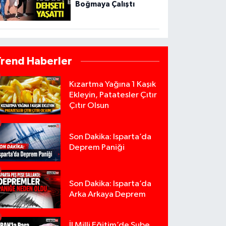
Boğmaya Çalıştı
Trend Haberler
Kızartma Yağına 1 Kaşık
Ekleyin, Patatesler Çıtır
Çıtır Olsun
Son Dakika: Isparta’da
Deprem Paniği
Son Dakika: Isparta’da
Arka Arkaya Deprem
İl Milli Eğitim’de Şube