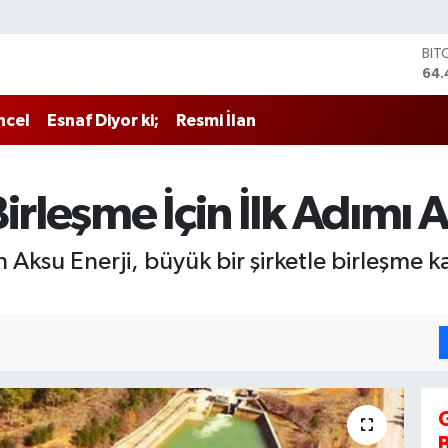
BIT
64.
DO
47,
ncel
Esnaf Diyor ki;
Resmi İlan
EU
55
STE
64,
irleşme İçin İlk Adımı A
GRA
651
BİS
n Aksu Enerji, büyük bir şirketle birleşme 
13.