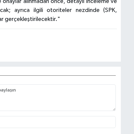
 ve onaylar alınmadan önce, detaylı inceleme ve
ak; ayrıca ilgili otoriteler nezdinde (SPK,
 gerçekleştirilecektir."