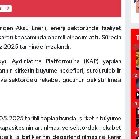
e
rinden Aksu Enerji, enerji sektöründe faaliyet
kararı kapsamında önemli bir adım attı. Sürecin
z 2025 tarihinde imzalandı.
1
oyu Aydınlatma Platformu’na (KAP) yapılan
ının şirketin büyüme hedefleri, sürdürülebilir
2
sı ve sektördeki rekabet gücünün pekiştirilmesi
3
05.2025 tarihli toplantısında, şirketin büyüme
 kapasitesinin artırılması ve sektördeki rekabet
4
ejik iş birliklerinin değerlendirilmesine karar