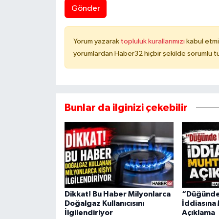
Gönder
Yorum yazarak
topluluk kurallarımızı
kabul etmi
yorumlardan Haber32 hiçbir şekilde sorumlu t
Bunlar da ilginizi çekebilir
Dikkat! Bu Haber Milyonlarca
“Düğünde 
Doğalgaz Kullanıcısını
İddiasına
İlgilendiriyor
Açıklama