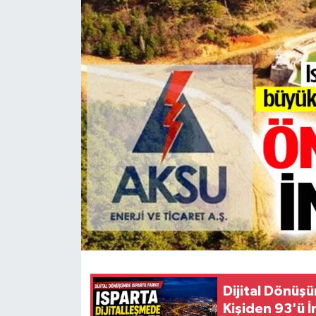
HABERDE İNSAN
İlginç
KÜLTÜR SANAT
MAGAZİN
Oyun
POLİTİKA
RESMİ İLANLAR
SAĞLIK
Dijital Dönüşü
Kişiden 93'ü İ
Spor