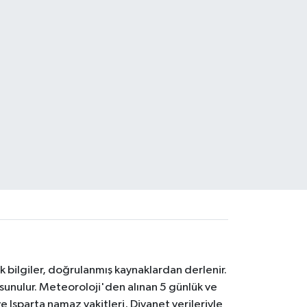
k bilgiler, doğrulanmış kaynaklardan derlenir.
 sunulur. Meteoroloji'den alınan 5 günlük ve
 Isparta namaz vakitleri, Diyanet verileriyle