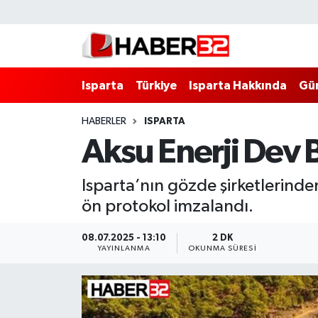
Isparta
Isparta Nöbetçi Eczaneler
Isparta
Türkiye
Isparta Hakkında
Gü
Isparta Hakkında
Isparta Hava Durumu
HABERLER
ISPARTA
Esnaf Diyor ki;
Isparta Trafik Yoğunluk Haritası
Aksu Enerji Dev B
ASAYİŞ
Süper Lig Puan Durumu ve Fikstür
Isparta’nın gözde şirketlerinde
BİLİM VE TEKNOLOJİ
Tüm Manşetler
ön protokol imzalandı.
EĞİTİM
Son Dakika Haberleri
08.07.2025 - 13:10
2 DK
YAYINLANMA
OKUNMA SÜRESI
GENEL
Haber Arşivi
Güncel