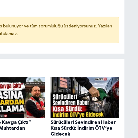
ş bulunuyor ve tüm sorumluluğu üstleniyorsunuz. Yazılan
utulamaz.
Kavga Çıktı”
Sürücüleri Sevindiren Haber
 Muhtardan
Kısa Sürdü: İndirim ÖTV’ye
Gidecek