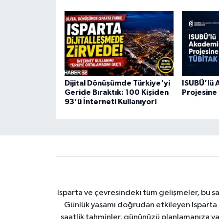
Dijital Dönüşümde Türkiye'yi
ISUBÜ’lü 
Geride Bıraktık: 100 Kişiden
Projesine
93'ü İnterneti Kullanıyor!
Isparta ve çevresindeki tüm gelişmeler, bu sa
Günlük yaşamı doğrudan etkileyen Isparta ha
saatlik tahminler, gününüzü planlamanıza yar