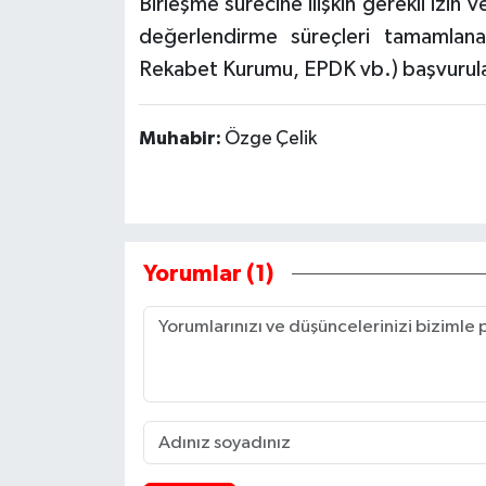
Birleşme sürecine ilişkin gerekli izin
değerlendirme süreçleri tamamlanac
Rekabet Kurumu, EPDK vb.) başvurular
Muhabir:
Özge Çelik
Yorumlar (1)