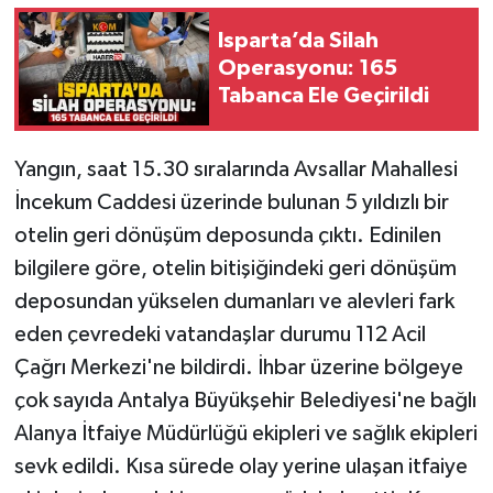
Isparta’da Silah
Tarihi Yapılarımız
Operasyonu: 165
Tabanca Ele Geçirildi
Teknoloji
Türkiye
Yangın, saat 15.30 sıralarında Avsallar Mahallesi
İncekum Caddesi üzerinde bulunan 5 yıldızlı bir
Yerel
otelin geri dönüşüm deposunda çıktı. Edinilen
bilgilere göre, otelin bitişiğindeki geri dönüşüm
İletişim
deposundan yükselen dumanları ve alevleri fark
Künye
eden çevredeki vatandaşlar durumu 112 Acil
Çağrı Merkezi'ne bildirdi. İhbar üzerine bölgeye
çok sayıda Antalya Büyükşehir Belediyesi'ne bağlı
Alanya İtfaiye Müdürlüğü ekipleri ve sağlık ekipleri
sevk edildi. Kısa sürede olay yerine ulaşan itfaiye