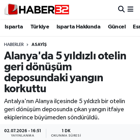
Isparta
Isparta Nöbetçi Eczaneler
Isparta
Türkiye
Isparta Hakkında
Güncel
Es
Isparta Hakkında
Isparta Hava Durumu
HABERLER
ASAYİŞ
Alanya'da 5 yıldızlı otelin
Esnaf Diyor ki;
Isparta Trafik Yoğunluk Haritası
geri dönüşüm
ASAYİŞ
Süper Lig Puan Durumu ve Fikstür
deposundaki yangın
korkuttu
BİLİM VE TEKNOLOJİ
Tüm Manşetler
Antalya'nın Alanya ilçesinde 5 yıldızlı bir otelin
EĞİTİM
Son Dakika Haberleri
geri dönüşüm deposunda çıkan yangın itfaiye
ekiplerince büyümeden söndürüldü.
GENEL
Haber Arşivi
02.07.2026 - 16:51
1 DK
Güncel
YAYINLANMA
OKUNMA SÜRESI