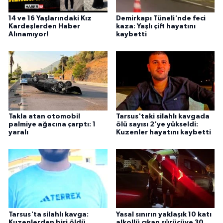
14 ve 16 Yaşlarındaki Kız
Demirkapı Tüneli'nde feci
Kardeşlerden Haber
kaza: Yaşlı çift hayatını
Alınamıyor!
kaybetti
Takla atan otomobil
Tarsus'taki silahlı kavgada
palmiye ağacına çarptı: 1
ölü sayısı 2'ye yükseldi:
yaralı
Kuzenler hayatını kaybetti
Tarsus'ta silahlı kavga:
Yasal sınırın yaklaşık 10 katı
Kuzenlerden biri öldü,
alkollü çıkan sürücüye 30