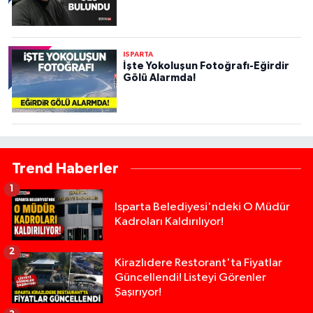
ISPARTA
İşte Yokoluşun Fotoğrafı-Eğirdir
Gölü Alarmda!
Trend Haberler
1
Isparta Belediyesi'ndeki O Müdür
Kadroları Kaldırılıyor!
2
Kirazlıdere Restorant'ta Fiyatlar
Güncellendi! Listeyi Görenler
Şaşırıyor!