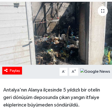
HABERDE İNSAN
İlginç
KÜLTÜR SANAT
MAGAZİN
Oyun
Paylaş
-
+
A
A
POLİTİKA
RESMİ İLANLAR
Antalya'nın Alanya ilçesinde 5 yıldızlı bir otelin
geri dönüşüm deposunda çıkan yangın itfaiye
SAĞLIK
ekiplerince büyümeden söndürüldü.
Spor