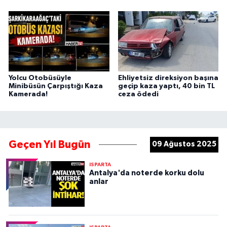
Yolcu Otobüsüyle
Ehliyetsiz direksiyon başına
Minibüsün Çarpıştığı Kaza
geçip kaza yaptı, 40 bin TL
Kamerada!
ceza ödedi
Geçen Yıl Bugün
09 Ağustos 2025
ISPARTA
Antalya'da noterde korku dolu
anlar