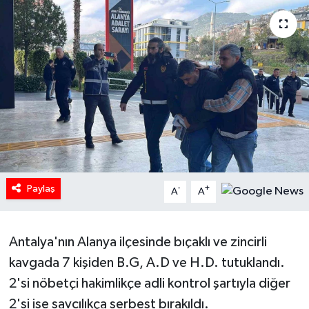
HABERDE İNSAN
İlginç
KÜLTÜR SANAT
MAGAZİN
Oyun
Paylaş
-
+
A
A
POLİTİKA
RESMİ İLANLAR
Antalya'nın Alanya ilçesinde bıçaklı ve zincirli
kavgada 7 kişiden B.G, A.D ve H.D. tutuklandı.
SAĞLIK
2'si nöbetçi hakimlikçe adli kontrol şartıyla diğer
2'si ise savcılıkça serbest bırakıldı.
Spor