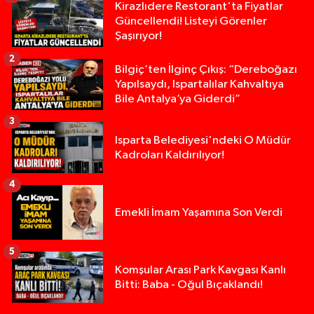
Kirazlıdere Restorant'ta Fiyatlar
Güncellendi! Listeyi Görenler
Şaşırıyor!
2
Bilgiç’ten İlginç Çıkış: “Dereboğazı
Yapılsaydı, Ispartalılar Kahvaltıya
Bile Antalya’ya Giderdi”
3
Isparta Belediyesi'ndeki O Müdür
Kadroları Kaldırılıyor!
4
Emekli İmam Yaşamına Son Verdi
5
Isparta’da Silah Operasyonu: 165 Tabanca Ele Ge
19:36 |
Komşular Arası Park Kavgası Kanlı
Bitti: Baba - Oğul Bıçaklandı!
Anız Yangını Kazaya Neden Oldu: 13 Araç Birbirin
17:18 |
Alevlere Teslim Olan Gecekondu Kullanılamaz H
17:08 |