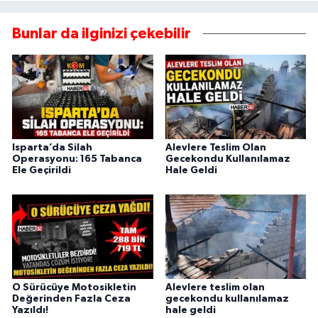
Bunlar da ilginizi çekebilir
Isparta’da Silah
Alevlere Teslim Olan
Operasyonu: 165 Tabanca
Gecekondu Kullanılamaz
Ele Geçirildi
Hale Geldi
O Sürücüye Motosikletin
Alevlere teslim olan
Değerinden Fazla Ceza
gecekondu kullanılamaz
Yazıldı!
hale geldi