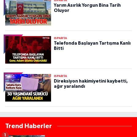
ISPARTA
Yarım Asırlık Yorgun Bina Tarih
Oluyor
ISPARTA
Telefonda Başlayan Tartışma Kanlı
Bitti
ISPARTA
Direksiyon hakimiyetini kaybetti,
ağır yaralandı
Trend Haberler
1