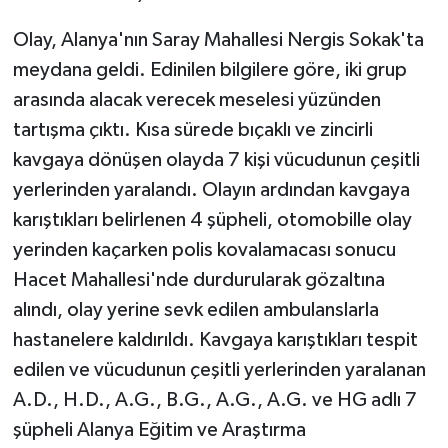
Olay, Alanya'nın Saray Mahallesi Nergis Sokak'ta
Tarihi Yapılarımız
meydana geldi. Edinilen bilgilere göre, iki grup
Teknoloji
arasında alacak verecek meselesi yüzünden
tartışma çıktı. Kısa sürede bıçaklı ve zincirli
Türkiye
kavgaya dönüşen olayda 7 kişi vücudunun çeşitli
yerlerinden yaralandı. Olayın ardından kavgaya
Yerel
karıştıkları belirlenen 4 şüpheli, otomobille olay
yerinden kaçarken polis kovalamacası sonucu
İletişim
Hacet Mahallesi'nde durdurularak gözaltına
Künye
alındı, olay yerine sevk edilen ambulanslarla
hastanelere kaldırıldı. Kavgaya karıştıkları tespit
edilen ve vücudunun çeşitli yerlerinden yaralanan
A.D., H.D., A.G., B.G., A.G., A.G. ve HG adlı 7
şüpheli Alanya Eğitim ve Araştırma