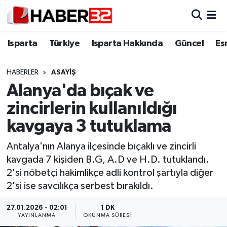
Isparta
Isparta Nöbetçi Eczaneler
Isparta
Türkiye
Isparta Hakkında
Güncel
Es
Isparta Hakkında
Isparta Hava Durumu
HABERLER
ASAYİŞ
Alanya'da bıçak ve
Esnaf Diyor ki;
Isparta Trafik Yoğunluk Haritası
zincirlerin kullanıldığı
ASAYİŞ
Süper Lig Puan Durumu ve Fikstür
kavgaya 3 tutuklama
BİLİM VE TEKNOLOJİ
Tüm Manşetler
Antalya'nın Alanya ilçesinde bıçaklı ve zincirli
kavgada 7 kişiden B.G, A.D ve H.D. tutuklandı.
EĞİTİM
Son Dakika Haberleri
2'si nöbetçi hakimlikçe adli kontrol şartıyla diğer
2'si ise savcılıkça serbest bırakıldı.
GENEL
Haber Arşivi
27.01.2026 - 02:01
1 DK
YAYINLANMA
OKUNMA SÜRESI
Güncel