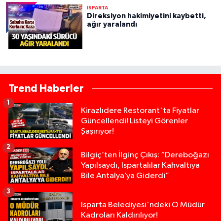
ISPARTA
Direksiyon hakimiyetini kaybetti,
ağır yaralandı
Trend Haberler
1
Kirazlıdere Restorant'ta Fiyatlar
Güncellendi! Listeyi Görenler
Şaşırıyor!
2
Bilgiç’ten İlginç Çıkış: “Dereboğazı
Yapılsaydı, Ispartalılar Kahvaltıya
Bile Antalya’ya Giderdi”
3
Isparta Belediyesi'ndeki O Müdür
Kadroları Kaldırılıyor!