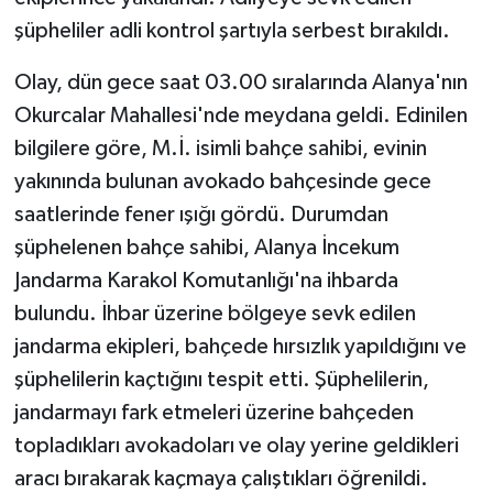
şüpheliler adli kontrol şartıyla serbest bırakıldı.
Tarihi Yapılarımız
Olay, dün gece saat 03.00 sıralarında Alanya'nın
Teknoloji
Okurcalar Mahallesi'nde meydana geldi. Edinilen
bilgilere göre, M.İ. isimli bahçe sahibi, evinin
Türkiye
yakınında bulunan avokado bahçesinde gece
saatlerinde fener ışığı gördü. Durumdan
Yerel
şüphelenen bahçe sahibi, Alanya İncekum
İletişim
Jandarma Karakol Komutanlığı'na ihbarda
bulundu. İhbar üzerine bölgeye sevk edilen
Künye
jandarma ekipleri, bahçede hırsızlık yapıldığını ve
şüphelilerin kaçtığını tespit etti. Şüphelilerin,
jandarmayı fark etmeleri üzerine bahçeden
topladıkları avokadoları ve olay yerine geldikleri
aracı bırakarak kaçmaya çalıştıkları öğrenildi.