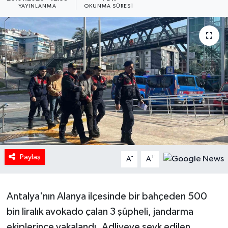
YAYINLANMA
OKUNMA SÜRESI
HABERDE İNSAN
İlginç
KÜLTÜR SANAT
MAGAZİN
Oyun
POLİTİKA
Paylaş
-
+
A
A
RESMİ İLANLAR
Antalya'nın Alanya ilçesinde bir bahçeden 500
SAĞLIK
bin liralık avokado çalan 3 şüpheli, jandarma
Spor
ekiplerince yakalandı. Adliyeye sevk edilen