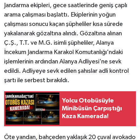
Jandarma ekipleri, gece saatlerinde geniş çaplı
arama çalışması başlattı. Ekiplerinin yoğun
çalışması sonucu kaçan şüpheliler kısa sürede
yakalanarak gözaltına alındı. Gözaltına alınan
Ç.Ş., T.T. ve M.G. isimli şüpheliler, Alanya
İncekum Jandarma Karakol Komutanlığı'ndaki
işlemlerinin ardından Alanya Adliyesi'ne sevk
edildi. Adliyeye sevk edilen şahıslar adli kontrol
şartı ile serbest bırakıldı.
Yolcu Otobüsüyle
Minibüsün Çarpıştığı
Kaza Kamerada!
Öte yandan, bahçeden yaklaşık 20 çuval avokado