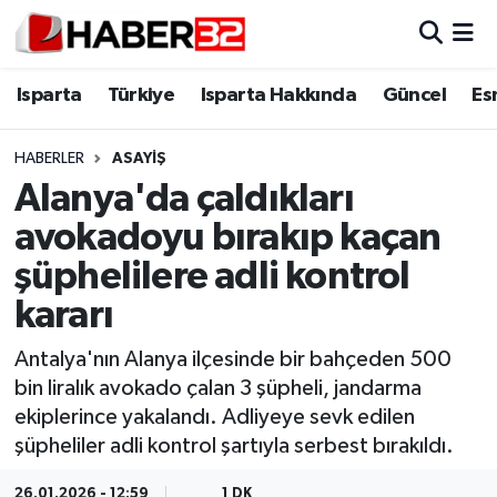
Isparta
Isparta Nöbetçi Eczaneler
Isparta
Türkiye
Isparta Hakkında
Güncel
Es
Isparta Hakkında
Isparta Hava Durumu
HABERLER
ASAYİŞ
Alanya'da çaldıkları
Esnaf Diyor ki;
Isparta Trafik Yoğunluk Haritası
avokadoyu bırakıp kaçan
ASAYİŞ
Süper Lig Puan Durumu ve Fikstür
şüphelilere adli kontrol
kararı
BİLİM VE TEKNOLOJİ
Tüm Manşetler
Antalya'nın Alanya ilçesinde bir bahçeden 500
EĞİTİM
Son Dakika Haberleri
bin liralık avokado çalan 3 şüpheli, jandarma
ekiplerince yakalandı. Adliyeye sevk edilen
GENEL
Haber Arşivi
şüpheliler adli kontrol şartıyla serbest bırakıldı.
Güncel
26.01.2026 - 12:59
1 DK