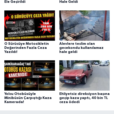
Ele Geçirildi
Hale Geldi
O Sürücüye Motosikletin
Alevlere teslim olan
Değerinden Fazla Ceza
gecekondu kullanılamaz
Yazıldı!
hale geldi
Yolcu Otobüsüyle
Ehliyetsiz direksiyon başına
Minibüsün Çarpıştığı Kaza
geçip kaza yaptı, 40 bin TL
Kamerada!
ceza ödedi