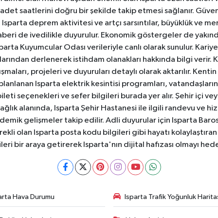
badet saatlerini doğru bir şekilde takip etmesi sağlanır. Güven
sparta deprem aktivitesi ve artçı sarsıntılar, büyüklük ve merk
aberi de ivedilikle duyurulur. Ekonomik göstergeler de yakınd
 Isparta Kuyumcular Odası verileriyle canlı olarak sunulur. Kariy
anlarından derlenerek istihdam olanakları hakkında bilgi verir
aları, projeleri ve duyuruları detaylı olarak aktarılır. Kentin tü
 planlanan Isparta elektrik kesintisi programları, vatandaşların
ti seçenekleri ve sefer bilgileri burada yer alır. Şehir içi veya
 Sağlık alanında, Isparta Şehir Hastanesi ile ilgili randevu ve
ademik gelişmeler takip edilir. Adli duyurular için Isparta Bar
ekli olan Isparta posta kodu bilgileri gibi hayatı kolaylaştıra
ileri bir araya getirerek Isparta'nın dijital hafızası olmayı hede
arta Hava Durumu
Isparta Trafik Yoğunluk Harita