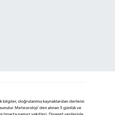
k bilgiler, doğrulanmış kaynaklardan derlenir.
 sunulur. Meteoroloji'den alınan 5 günlük ve
 Isparta namaz vakitleri, Diyanet verileriyle