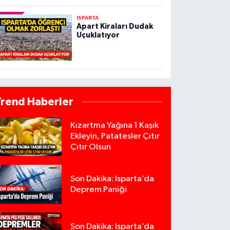
ISPARTA
Apart Kiraları Dudak
Uçuklatıyor
Trend Haberler
Kızartma Yağına 1 Kaşık
Ekleyin, Patatesler Çıtır
Çıtır Olsun
Son Dakika: Isparta’da
Deprem Paniği
Son Dakika: Isparta’da