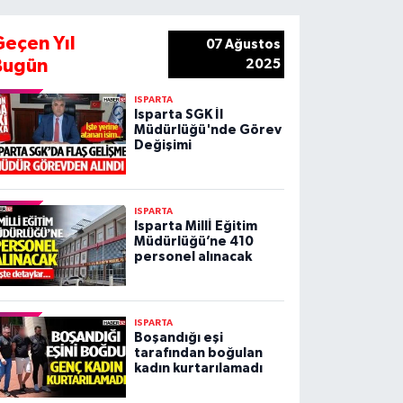
Geçen Yıl
07 Ağustos
Bugün
2025
ISPARTA
Isparta SGK İl
Müdürlüğü'nde Görev
Değişimi
ISPARTA
Isparta Millİ Eğitim
Müdürlüğü’ne 410
personel alınacak
ISPARTA
Boşandığı eşi
tarafından boğulan
kadın kurtarılamadı