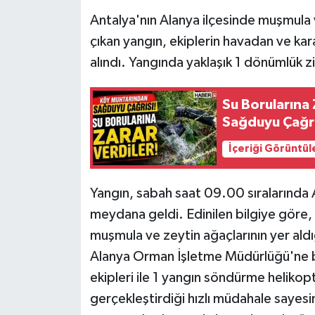
Antalya'nın Alanya ilçesinde muşmula ve
Tarihi Yapılarımız
çıkan yangın, ekiplerin havadan ve k
alındı. Yangında yaklaşık 1 dönümlük zi
Teknoloji
Su Borularına
Türkiye
Sağduyu Çağrı
Yerel
İçeriği Görüntül
İletişim
Yangın, sabah saat 09.00 sıralarında
Künye
meydana geldi. Edinilen bilgiye göre,
muşmula ve zeytin ağaçlarının yer aldığ
Alanya Orman İşletme Müdürlüğü'ne ba
ekipleri ile 1 yangın söndürme helikop
gerçekleştirdiği hızlı müdahale sayes