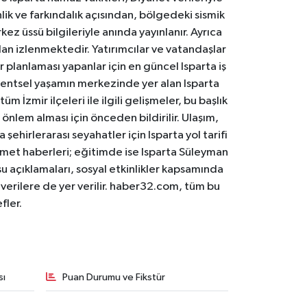
lik ve farkındalık açısından, bölgedeki sismik
ez üssü bilgileriyle anında yayınlanır. Ayrıca
an izlenmektedir. Yatırımcılar ve vatandaşlar
er planlaması yapanlar için en güncel Isparta iş
. Kentsel yaşamın merkezinde yer alan Isparta
m İzmir ilçeleri ile ilgili gelişmeler, bu başlık
 önlem alması için önceden bildirilir. Ulaşım,
 şehirlerarası seyahatler için Isparta yol tarifi
 hizmet haberleri; eğitimde ise Isparta Süleyman
osu açıklamaları, sosyal etkinlikler kapsamında
n verilere de yer verilir. haber32.com, tüm bu
fler.
sı
Puan Durumu ve Fikstür