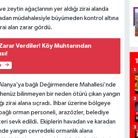
 zeytin ağaçlarının yer aldığı zirai alanda
aradan müdahalesiyle büyümeden kontrol altına
rai alan zarar gördü.
 Zarar Verdiler! Köy Muhtarından
sı!
e
1
 Alanya'ya bağlı Değirmendere Mahallesi'nde
 henüz bilinmeyen bir neden ötürü çıkan yangın
2
ı zirai alana sıçradı. İhbar üzerine bölgeye
ğlı orman personeli, arazözler, belediye
teri sevk edildi. Ekiplerin havadan ve karadan
3
inde yangın çevredeki ormanlık alana