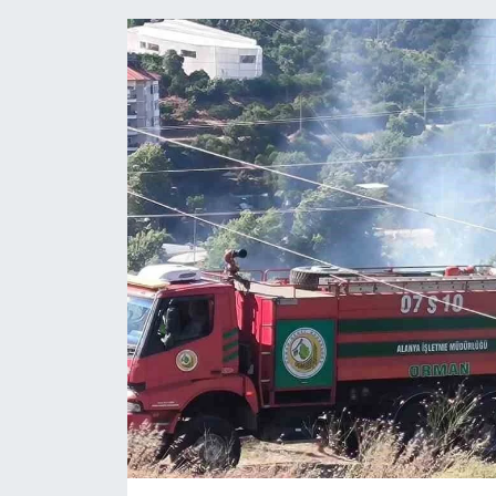
HABERDE İNSAN
İlginç
KÜLTÜR SANAT
MAGAZİN
Oyun
POLİTİKA
RESMİ İLANLAR
SAĞLIK
Spor