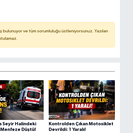
ş bulunuyor ve tüm sorumluluğu üstleniyorsunuz. Yazılan
utulamaz.
a Seyir Halindeki
Kontrolden Çıkan Motosiklet
 Menfeze Düştü!
Devrildi: 1 Yaralı!