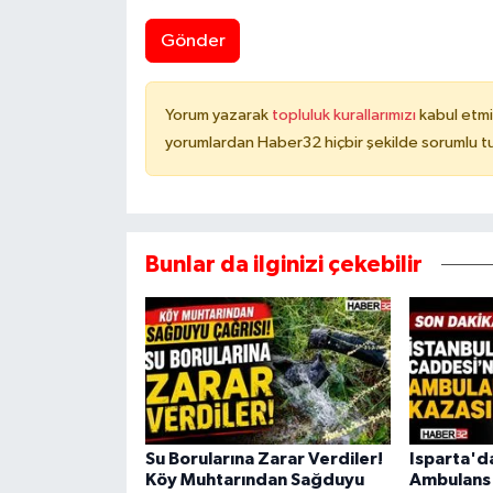
Gönder
Yorum yazarak
topluluk kurallarımızı
kabul etmi
yorumlardan Haber32 hiçbir şekilde sorumlu t
Bunlar da ilginizi çekebilir
Su Borularına Zarar Verdiler!
Isparta'd
Köy Muhtarından Sağduyu
Ambulans