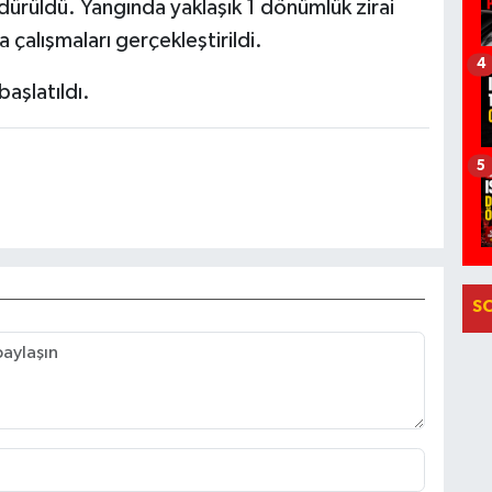
dürüldü. Yangında yaklaşık 1 dönümlük zirai
çalışmaları gerçekleştirildi.
4
başlatıldı.
5
S