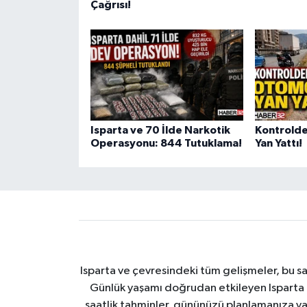
Çağrısı!
Isparta ve 70 İlde Narkotik
Kontrolde
Operasyonu: 844 Tutuklama!
Yan Yattı!
Isparta ve çevresindeki tüm gelişmeler, bu sa
Günlük yaşamı doğrudan etkileyen Isparta ha
saatlik tahminler, gününüzü planlamanıza yar