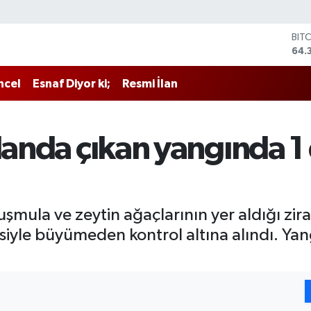
BIT
64.
DO
47,
ncel
Esnaf Diyor ki;
Resmi İlan
EU
55,
STE
64,
alanda çıkan yangında 
GRA
657
BİS
13.
şmula ve zeytin ağaçlarının yer aldığı zira
le büyümeden kontrol altına alındı. Yang