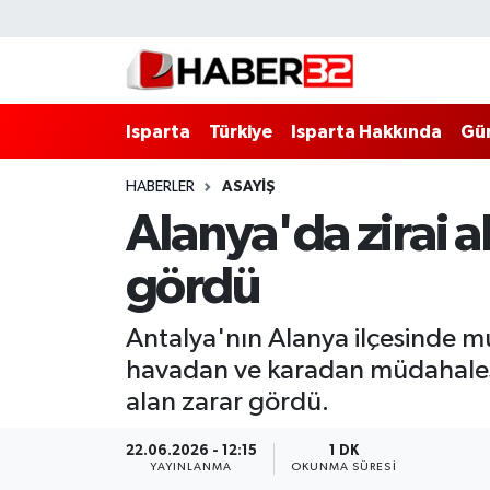
Isparta
Isparta Nöbetçi Eczaneler
Isparta
Türkiye
Isparta Hakkında
Gü
Isparta Hakkında
Isparta Hava Durumu
HABERLER
ASAYİŞ
Esnaf Diyor ki;
Isparta Trafik Yoğunluk Haritası
Alanya'da zirai 
ASAYİŞ
Süper Lig Puan Durumu ve Fikstür
gördü
BİLİM VE TEKNOLOJİ
Tüm Manşetler
Antalya'nın Alanya ilçesinde mu
EĞİTİM
Son Dakika Haberleri
havadan ve karadan müdahalesiy
alan zarar gördü.
GENEL
Haber Arşivi
22.06.2026 - 12:15
1 DK
YAYINLANMA
OKUNMA SÜRESI
Güncel