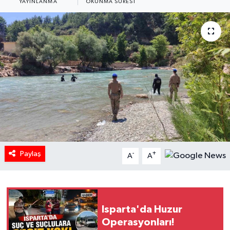
YAYINLANMA
OKUNMA SÜRESI
HABERDE İNSAN
İlginç
KÜLTÜR SANAT
MAGAZİN
Oyun
POLİTİKA
Paylaş
-
+
A
A
RESMİ İLANLAR
SAĞLIK
Isparta'da Huzur
Operasyonları!
Spor