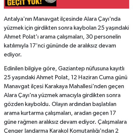
Tarihi Yapılarımız
Antalya'nın Manavgat ilçesinde Alara Çayı'nda
yüzmek için girdikten sonra kaybolan 25 yaşındaki
Teknoloji
Ahmet Polat'ı arama çalışmaları, 30 personelin
Türkiye
katılımıyla 17'nci gününde de aralıksız devam
ediyor.
Yerel
Edinilen bilgiye göre, Gaziantep nüfusuna kayıtlı
İletişim
25 yaşındaki Ahmet Polat, 12 Haziran Cuma günü
Manavgat ilçesi Karakaya Mahallesi'nden geçen
Künye
Alara Çayı'na yüzmek amacıyla girdikten sonra
gözden kayboldu. Olayın ardından başlatılan
arama kurtarma çalışmaları, aradan geçen 17
güne rağmen aralıksız devam ediyor. Çalışmalara
Çenger Jandarma Karakol Komutanlığı'ndan 2