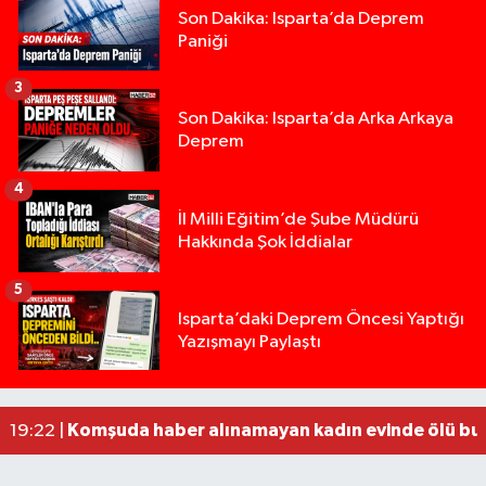
Son Dakika: Isparta’da Deprem
Paniği
3
Son Dakika: Isparta’da Arka Arkaya
Deprem
4
İl Milli Eğitim’de Şube Müdürü
Hakkında Şok İddialar
5
Yığılca'da kardeşler arasındaki silahlı kavgada 
13:00 |
Isparta’daki Deprem Öncesi Yaptığı
Yazışmayı Paylaştı
Tur teknesi çalışanlarının birbirine girdiği kavga
12:48 |
MOTOSİKLETLE ÇARPIŞAN OTOMOBİL GÜL HEYKE
02:26 |
Alzheimer Hastası Adamdan Saatlerdir Haber A
20:12 |
Komşuda haber alınamayan kadın evinde ölü bu
19:22 |