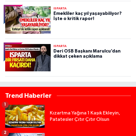
ISPARTA
Emekliler kaç yıl yaşayabiliyor?
İşte o kritik rapor!
ISPARTA
Deri OSB Başkanı Marulcu’dan
dikkat çeken açıklama
Trend Haberler
1
Kızartma Yağına 1 Kaşık Ekleyin,
Patatesler Çıtır Çıtır Olsun
2