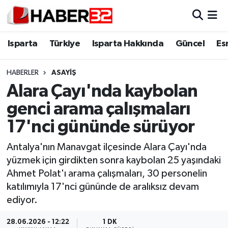
Isparta
Isparta Nöbetçi Eczaneler
Isparta
Türkiye
Isparta Hakkında
Güncel
Es
Isparta Hakkında
Isparta Hava Durumu
HABERLER
ASAYİŞ
Alara Çayı'nda kaybolan
Esnaf Diyor ki;
Isparta Trafik Yoğunluk Haritası
genci arama çalışmaları
ASAYİŞ
Süper Lig Puan Durumu ve Fikstür
17'nci gününde sürüyor
BİLİM VE TEKNOLOJİ
Tüm Manşetler
Antalya'nın Manavgat ilçesinde Alara Çayı'nda
yüzmek için girdikten sonra kaybolan 25 yaşındaki
EĞİTİM
Son Dakika Haberleri
Ahmet Polat'ı arama çalışmaları, 30 personelin
katılımıyla 17'nci gününde de aralıksız devam
GENEL
Haber Arşivi
ediyor.
Güncel
28.06.2026 - 12:22
1 DK