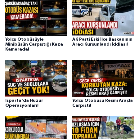
Yolcu Otobüsüyle
AK Parti Eski İlçe Başkanının
Minibüsün Çarpıştığı Kaza
Aracı Kurşunlandı İddiası!
Kamerada!
Isparta'da Huzur
Yolcu Otobüsü Resmi Araçla
Operasyonları!
Çarpıştı!