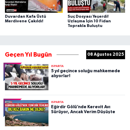
Duvardan Kafa Üstü
Suç Dosyası Yeşerdi!
Merdivene Çakıldı!
Uzlaşma İçin 10 Fidan
Toprakla Buluştu
Geçen Yıl Bugün
08 Ağustos 2025
ISPARTA
5 yıl geçince soluğu mahkemede
alıyorlar!
ISPARTA
Eğirdir Gölü’nde Kerevit Avı
Sürüyor, Ancak Verim Düşüşte