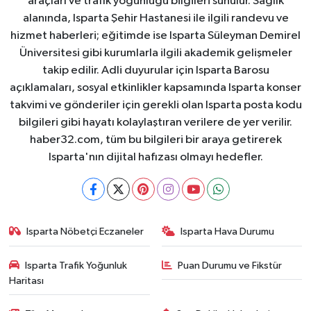
araçları ve trafik yoğunluğu bilgileri sunulur. Sağlık
alanında, Isparta Şehir Hastanesi ile ilgili randevu ve
hizmet haberleri; eğitimde ise Isparta Süleyman Demirel
Üniversitesi gibi kurumlarla ilgili akademik gelişmeler
takip edilir. Adli duyurular için Isparta Barosu
açıklamaları, sosyal etkinlikler kapsamında Isparta konser
takvimi ve gönderiler için gerekli olan Isparta posta kodu
bilgileri gibi hayatı kolaylaştıran verilere de yer verilir.
haber32.com, tüm bu bilgileri bir araya getirerek
Isparta'nın dijital hafızası olmayı hedefler.
Isparta Nöbetçi Eczaneler
Isparta Hava Durumu
Isparta Trafik Yoğunluk
Puan Durumu ve Fikstür
Haritası