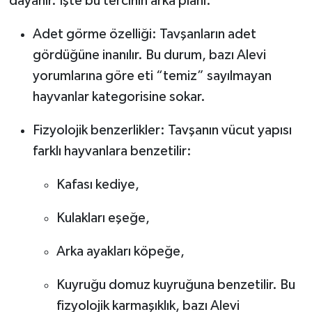
dayanır. İşte bu tercihin arka planı:
Tarihi Yapılarımız
Adet görme özelliği: Tavşanların adet
gördüğüne inanılır. Bu durum, bazı Alevi
Teknoloji
yorumlarına göre eti “temiz” sayılmayan
hayvanlar kategorisine sokar.
Türkiye
Fizyolojik benzerlikler: Tavşanın vücut yapısı
Yerel
farklı hayvanlara benzetilir:
İletişim
Kafası kediye,
Künye
Kulakları eşeğe,
Arka ayakları köpeğe,
Kuyruğu domuz kuyruğuna benzetilir. Bu
fizyolojik karmaşıklık, bazı Alevi