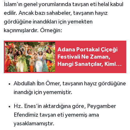
İslam’ın genel yorumlarında tavşan eti helal kabul
edilir. Ancak bazı sahabeler, tavşanın hayız
gördüğüne inandıkları için yemekten
kaçınmışlardır. Örneğin:
Adana Portakal Çiçeği
Festivali Ne Zaman,
Hangi Sanatçılar, Kimler
Gelecek? (2026 )
Abdullah İbn Ömer, tavşanın hayız gördüğüne
inandığı için yememiştir.
Hz. Enes’in aktardığına göre, Peygamber
Efendimiz tavşan eti yememiş ama
yasaklamamıştır.