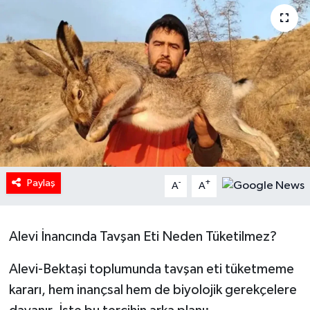
HABERDE İNSAN
İlginç
KÜLTÜR SANAT
MAGAZİN
Oyun
Paylaş
-
+
A
A
POLİTİKA
Alevi İnancında Tavşan Eti Neden Tüketilmez?
RESMİ İLANLAR
Alevi-Bektaşi toplumunda tavşan eti tüketmeme
SAĞLIK
kararı, hem inançsal hem de biyolojik gerekçelere
Spor