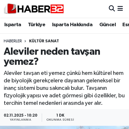
Isparta
Isparta Nöbetçi Eczaneler
Isparta
Türkiye
Isparta Hakkında
Güncel
Es
Isparta Hakkında
Isparta Hava Durumu
HABERLER
KÜLTÜR SANAT
Aleviler neden tavşan
Esnaf Diyor ki;
Isparta Trafik Yoğunluk Haritası
yemez?
ASAYİŞ
Süper Lig Puan Durumu ve Fikstür
Aleviler tavşan eti yemez çünkü hem kültürel hem
de biyolojik gerekçelere dayanan geleneksel bir
BİLİM VE TEKNOLOJİ
Tüm Manşetler
inanç sistemi bunu sakıncalı bulur. Tavşanın
fizyolojik yapısı ve adet görmesi gibi özellikler, bu
EĞİTİM
Son Dakika Haberleri
tercihin temel nedenleri arasında yer alır.
GENEL
Haber Arşivi
02.11.2025 - 10:20
1 DK
YAYINLANMA
OKUNMA SÜRESI
Güncel