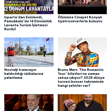
Isparta’dan Esinlendi,
Ölümüne Cinayet Konyalı
Pamukkale’de 14 Dönümlük
tiyatroseverlerle buluştu
Lavanta Turizm İşletmesi
Kurdu!
Nostalji tramvayın
Bruno Mars 'The Romantic
kaldırıldığı iddialarına
Tour' biletleri ne zaman
yalanlama
satışa çıkıyor? 2026 dünya
turnesi konser takviminde
hangi şehirler var?