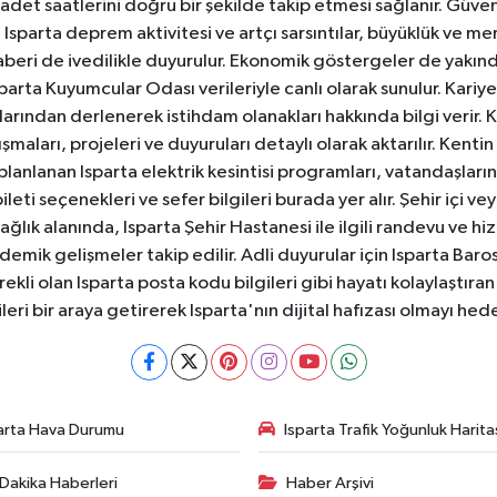
badet saatlerini doğru bir şekilde takip etmesi sağlanır. Güven
sparta deprem aktivitesi ve artçı sarsıntılar, büyüklük ve merk
aberi de ivedilikle duyurulur. Ekonomik göstergeler de yakınd
 Isparta Kuyumcular Odası verileriyle canlı olarak sunulur. Kariy
anlarından derlenerek istihdam olanakları hakkında bilgi verir
aları, projeleri ve duyuruları detaylı olarak aktarılır. Kentin tü
 planlanan Isparta elektrik kesintisi programları, vatandaşların
ti seçenekleri ve sefer bilgileri burada yer alır. Şehir içi veya
 Sağlık alanında, Isparta Şehir Hastanesi ile ilgili randevu ve
ademik gelişmeler takip edilir. Adli duyurular için Isparta Bar
ekli olan Isparta posta kodu bilgileri gibi hayatı kolaylaştıra
ileri bir araya getirerek Isparta'nın dijital hafızası olmayı hede
arta Hava Durumu
Isparta Trafik Yoğunluk Harita
Dakika Haberleri
Haber Arşivi