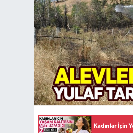
HABERDE İNSAN
İlginç
KÜLTÜR SANAT
MAGAZİN
Oyun
POLİTİKA
RESMİ İLANLAR
SAĞLIK
Kadınlar İçin Y
Spor