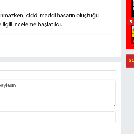
aşanmazken, ciddi maddi hasarın oluştuğu
5
 ilgili inceleme başlatıldı.
S