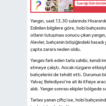
İçeriği Görüntül
Tarihi Yapılarımız
Yangın, saat 13.30 sularında Hisarar
Teknoloji
Edinilen bilgilere göre, hobi bahçesi
otların tutuşması sonucu çıkan yangın,
Türkiye
Alevler, bahçenin bitişiğindeki hasadı
Yerel
çapta zarara neden oldu.
İletişim
Yangını fark eden tarla sahibi, kendi i
etmeye çalıştı. Ancak rüzgarın etkisiy
Künye
bahçelerini de tehdit etti. Durumun bi
Yalvaç Belediyesi’ne ait iki itfaiye ar
aldı. Yangın sonrası ekipler bölgede s
Tarlası yanan çiftçi ise, hobi bahçes