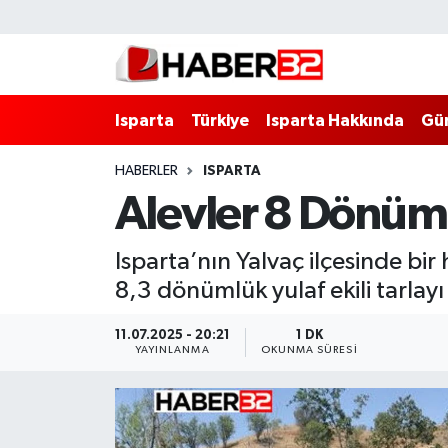
Isparta
Isparta Nöbetçi Eczaneler
Isparta
Türkiye
Isparta Hakkında
Gü
Isparta Hakkında
Isparta Hava Durumu
HABERLER
ISPARTA
Esnaf Diyor ki;
Isparta Trafik Yoğunluk Haritası
Alevler 8 Dönüm Y
ASAYİŞ
Süper Lig Puan Durumu ve Fikstür
Isparta’nın Yalvaç ilçesinde bi
BİLİM VE TEKNOLOJİ
Tüm Manşetler
8,3 dönümlük yulaf ekili tarlay
EĞİTİM
Son Dakika Haberleri
11.07.2025 - 20:21
1 DK
YAYINLANMA
OKUNMA SÜRESI
GENEL
Haber Arşivi
Güncel