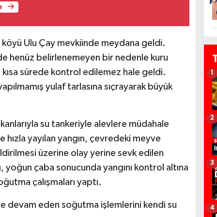
e
dı köyü Ulu Çay mevkiinde meydana geldi.
nde henüz belirlenemeyen bir nedenle kuru
 kısa sürede kontrol edilemez hale geldi.
1
 yapılmamış yulaf tarlasına sıçrayarak büyük
2
mkanlarıyla su tankeriyle alevlere müdahale
le hızla yayılan yangın, çevredeki meyve
ldirilmesi üzerine olay yerine sevk edilen
3
acı, yoğun çaba sonucunda yangını kontrol altına
oğutma çalışmaları yaptı.
inde devam eden soğutma işlemlerini kendi su
4