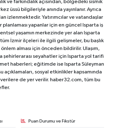
lik ve farkındalık açısından, bölgedeki sismik
ez üssü bilgileriyle anında yayınlanır. Ayrıca
an izlenmektedir. Yatırımcılar ve vatandaşlar
er planlaması yapanlar için en güncel Isparta iş
. Kentsel yaşamın merkezinde yer alan Isparta
m İzmir ilçeleri ile ilgili gelişmeler, bu başlık
 önlem alması için önceden bildirilir. Ulaşım,
 şehirlerarası seyahatler için Isparta yol tarifi
 hizmet haberleri; eğitimde ise Isparta Süleyman
osu açıklamaları, sosyal etkinlikler kapsamında
n verilere de yer verilir. haber32.com, tüm bu
fler.
sı
Puan Durumu ve Fikstür