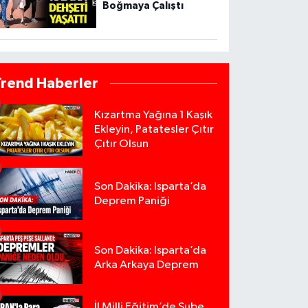
Boğmaya Çalıştı
Trend Haberler
Kızartma Yağına 1 Kaşık
Ekleyin, Patatesler Çıtır
Çıtır Olsun
Son Dakika: Isparta’da
Deprem Paniği
Son Dakika: Isparta’da
Arka Arkaya Deprem
İl Milli Eğitim’de Şube