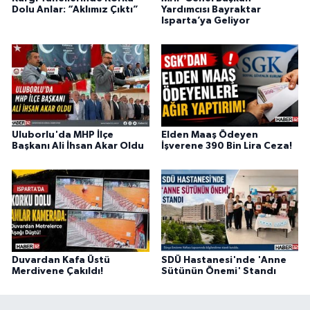
Dolu Anlar: “Aklımız Çıktı”
Yardımcısı Bayraktar
Isparta’ya Geliyor
Uluborlu'da MHP İlçe
Elden Maaş Ödeyen
Başkanı Ali İhsan Akar Oldu
İşverene 390 Bin Lira Ceza!
Duvardan Kafa Üstü
SDÜ Hastanesi'nde 'Anne
Merdivene Çakıldı!
Sütünün Önemi' Standı