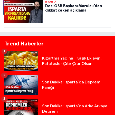
ISPARTA
Deri OSB Başkanı Marulcu’dan
dikkat çeken açıklama
Trend Haberler
1
Kızartma Yağına 1 Kaşık Ekleyin,
Patatesler Çıtır Çıtır Olsun
2
Son Dakika: Isparta’da Deprem
Paniği
3
Son Dakika: Isparta’da Arka Arkaya
Deprem