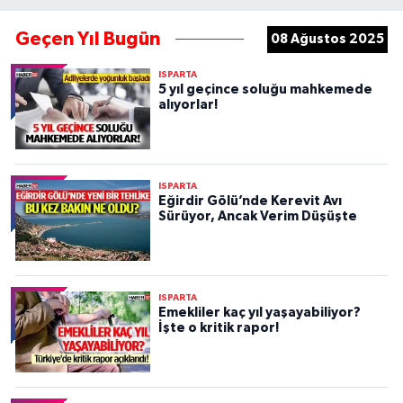
Geçen Yıl Bugün
08 Ağustos 2025
ISPARTA
5 yıl geçince soluğu mahkemede
alıyorlar!
ISPARTA
Eğirdir Gölü’nde Kerevit Avı
Sürüyor, Ancak Verim Düşüşte
ISPARTA
Emekliler kaç yıl yaşayabiliyor?
İşte o kritik rapor!