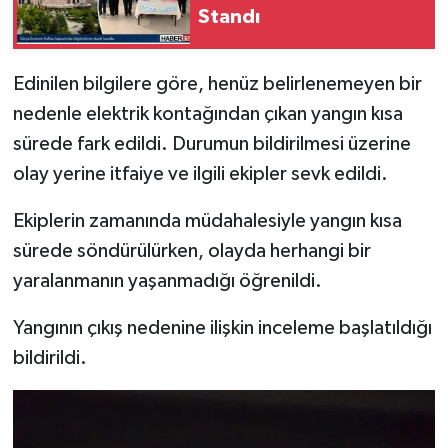
Standı
Tarihi Yapılarımız
Edinilen bilgilere göre, henüz belirlenemeyen bir
Teknoloji
nedenle elektrik kontağından çıkan yangın kısa
sürede fark edildi. Durumun bildirilmesi üzerine
Türkiye
olay yerine itfaiye ve ilgili ekipler sevk edildi.
Yerel
Ekiplerin zamanında müdahalesiyle yangın kısa
sürede söndürülürken, olayda herhangi bir
İletişim
yaralanmanın yaşanmadığı öğrenildi.
Künye
Yangının çıkış nedenine ilişkin inceleme başlatıldığı
bildirildi.