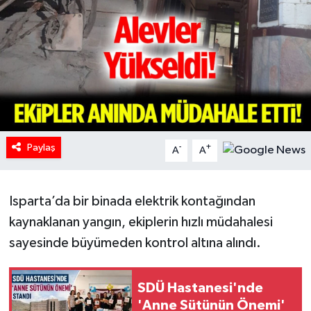
HABERDE İNSAN
İlginç
KÜLTÜR SANAT
MAGAZİN
Paylaş
-
+
A
A
Oyun
Isparta’da bir binada elektrik kontağından
POLİTİKA
kaynaklanan yangın, ekiplerin hızlı müdahalesi
RESMİ İLANLAR
sayesinde büyümeden kontrol altına alındı.
SAĞLIK
SDÜ Hastanesi'nde
'Anne Sütünün Önemi'
Spor