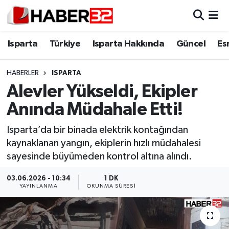
Isparta
Isparta Nöbetçi Eczaneler
Isparta
Türkiye
Isparta Hakkında
Güncel
Es
Isparta Hakkında
Isparta Hava Durumu
HABERLER
ISPARTA
Alevler Yükseldi, Ekipler
Esnaf Diyor ki;
Isparta Trafik Yoğunluk Haritası
Anında Müdahale Etti!
ASAYİŞ
Süper Lig Puan Durumu ve Fikstür
Isparta’da bir binada elektrik kontağından
kaynaklanan yangın, ekiplerin hızlı müdahalesi
BİLİM VE TEKNOLOJİ
Tüm Manşetler
sayesinde büyümeden kontrol altına alındı.
EĞİTİM
Son Dakika Haberleri
03.06.2026 - 10:34
1 DK
YAYINLANMA
OKUNMA SÜRESI
GENEL
Haber Arşivi
Güncel