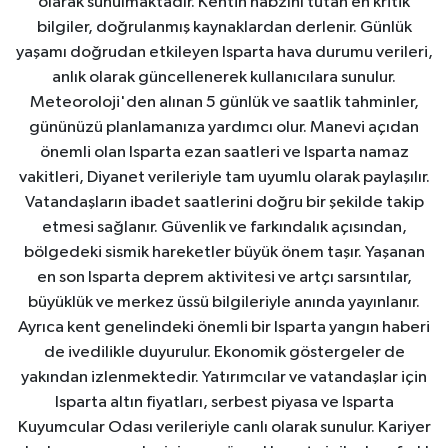
olarak sunulmaktadır. Kentin nabzını tutan en kritik
bilgiler, doğrulanmış kaynaklardan derlenir. Günlük
yaşamı doğrudan etkileyen Isparta hava durumu verileri,
anlık olarak güncellenerek kullanıcılara sunulur.
Meteoroloji'den alınan 5 günlük ve saatlik tahminler,
gününüzü planlamanıza yardımcı olur. Manevi açıdan
önemli olan Isparta ezan saatleri ve Isparta namaz
vakitleri, Diyanet verileriyle tam uyumlu olarak paylaşılır.
Vatandaşların ibadet saatlerini doğru bir şekilde takip
etmesi sağlanır. Güvenlik ve farkındalık açısından,
bölgedeki sismik hareketler büyük önem taşır. Yaşanan
en son Isparta deprem aktivitesi ve artçı sarsıntılar,
büyüklük ve merkez üssü bilgileriyle anında yayınlanır.
Ayrıca kent genelindeki önemli bir Isparta yangın haberi
de ivedilikle duyurulur. Ekonomik göstergeler de
yakından izlenmektedir. Yatırımcılar ve vatandaşlar için
Isparta altın fiyatları, serbest piyasa ve Isparta
Kuyumcular Odası verileriyle canlı olarak sunulur. Kariyer