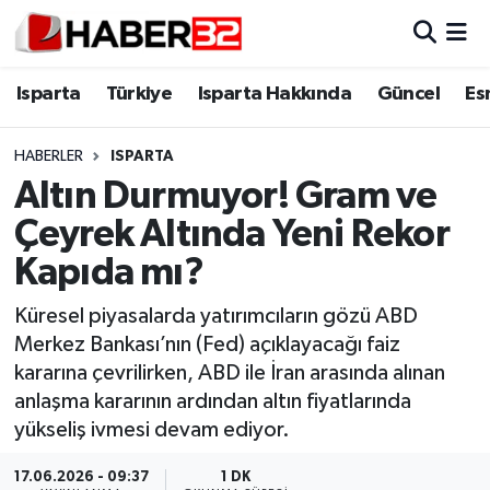
Isparta
Isparta Nöbetçi Eczaneler
Isparta
Türkiye
Isparta Hakkında
Güncel
Es
Isparta Hakkında
Isparta Hava Durumu
HABERLER
ISPARTA
Altın Durmuyor! Gram ve
Esnaf Diyor ki;
Isparta Trafik Yoğunluk Haritası
Çeyrek Altında Yeni Rekor
ASAYİŞ
Süper Lig Puan Durumu ve Fikstür
Kapıda mı?
BİLİM VE TEKNOLOJİ
Tüm Manşetler
Küresel piyasalarda yatırımcıların gözü ABD
Merkez Bankası’nın (Fed) açıklayacağı faiz
EĞİTİM
Son Dakika Haberleri
kararına çevrilirken, ABD ile İran arasında alınan
anlaşma kararının ardından altın fiyatlarında
GENEL
Haber Arşivi
yükseliş ivmesi devam ediyor.
Güncel
17.06.2026 - 09:37
1 DK