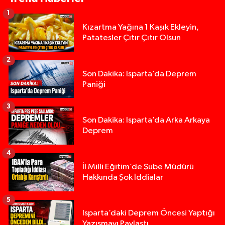
1
Kızartma Yağına 1 Kaşık Ekleyin,
Patatesler Çıtır Çıtır Olsun
2
Son Dakika: Isparta’da Deprem
Paniği
3
Son Dakika: Isparta’da Arka Arkaya
Deprem
4
İl Milli Eğitim’de Şube Müdürü
Hakkında Şok İddialar
5
Yığılca'da kardeşler arasındaki silahlı kavgada 
13:00 |
Isparta’daki Deprem Öncesi Yaptığı
Yazışmayı Paylaştı
Tur teknesi çalışanlarının birbirine girdiği kavga
12:48 |