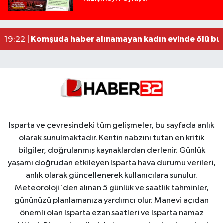
MOTOSİKLETLE ÇARPIŞAN OTOMOBİL GÜL HEYKE
02:26 |
Alzheimer Hastası Adamdan Saatlerdir Haber A
20:12 |
Komşuda haber alınamayan kadın evinde ölü bu
19:22 |
Isparta ve çevresindeki tüm gelişmeler, bu sayfada anlık
olarak sunulmaktadır. Kentin nabzını tutan en kritik
bilgiler, doğrulanmış kaynaklardan derlenir. Günlük
yaşamı doğrudan etkileyen Isparta hava durumu verileri,
anlık olarak güncellenerek kullanıcılara sunulur.
Meteoroloji'den alınan 5 günlük ve saatlik tahminler,
gününüzü planlamanıza yardımcı olur. Manevi açıdan
önemli olan Isparta ezan saatleri ve Isparta namaz