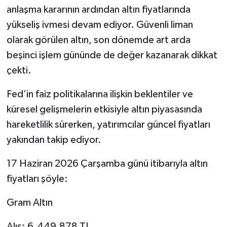
anlaşma kararının ardından altın fiyatlarında
Tarihi Yapılarımız
yükseliş ivmesi devam ediyor. Güvenli liman
olarak görülen altın, son dönemde art arda
Teknoloji
beşinci işlem gününde de değer kazanarak dikkat
çekti.
Türkiye
Fed’in faiz politikalarına ilişkin beklentiler ve
Yerel
küresel gelişmelerin etkisiyle altın piyasasında
hareketlilik sürerken, yatırımcılar güncel fiyatları
İletişim
yakından takip ediyor.
Künye
17 Haziran 2026 Çarşamba günü itibarıyla altın
fiyatları şöyle:
Gram Altın
Alış: 6.449,878 TL