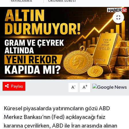
YAYINLANMA
OKUNMA SÜRESI
HABERDE İNSAN
İlginç
KÜLTÜR SANAT
MAGAZİN
Oyun
POLİTİKA
Paylaş
-
+
A
A
RESMİ İLANLAR
Küresel piyasalarda yatırımcıların gözü ABD
SAĞLIK
Merkez Bankası’nın (Fed) açıklayacağı faiz
kararına çevrilirken, ABD ile İran arasında alınan
Spor