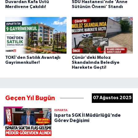
Duvardan Kafa Üstü
SDÜ Hastanesi'nde 'Anne
Merdivene Çakıldı!
Sütünün Önemi' Standı
TOKİ'den Satılık Avantajlı
Çünür'deki Moloz
Gayrimenkuller!
Skandalında Belediye
Harekete Geçti!
Geçen Yıl Bugün
07 Ağustos 2025
ISPARTA
Isparta SGK İl Müdürlüğü'nde
Görev Değişimi