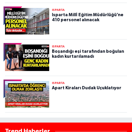
ISPARTA
Isparta Millİ Eğitim Müdürlüğü’ne
410 personel alınacak
ISPARTA
Boşandığı eşi tarafından boğulan
kadın kurtarılamadı
ISPARTA
Apart Kiraları Dudak Uçuklatıyor
Trend Haberler