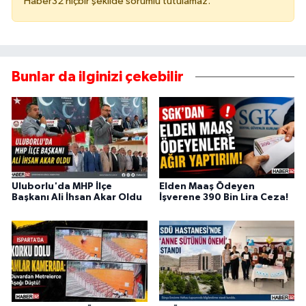
Haber32 hiçbir şekilde sorumlu tutulamaz.
Bunlar da ilginizi çekebilir
Uluborlu'da MHP İlçe
Elden Maaş Ödeyen
Başkanı Ali İhsan Akar Oldu
İşverene 390 Bin Lira Ceza!