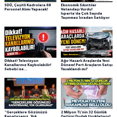
SDÜ, Çeşitli Kadrolara 68
Ekonomik Sıkıntılar
Personel Alımı Yapacak!
Vatandaşı Vurdu!
Isparta’da Çok Sayıda
Taşınmaz İcradan Satılıyor
Dikkat! Televizyon
Ağır Hasarlı Araçlarda Yeni
Kanallarınız Kaybolabilir!
Dönem! Pert Araçların Satışı
Sebebi ise…
Yasaklandı mı?
“Gerçeklere Gözünüzü
2 Milyon TL’nin 32 Günlük
Kapatırsanız, Yok
Getirisi Dudak Uçuklatıyor!