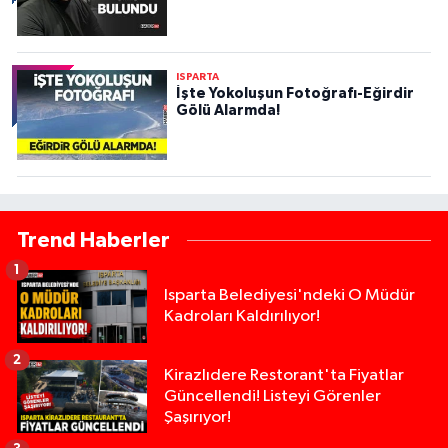
ISPARTA
İşte Yokoluşun Fotoğrafı-Eğirdir
Gölü Alarmda!
Trend Haberler
1
Isparta Belediyesi'ndeki O Müdür
Kadroları Kaldırılıyor!
2
Kirazlıdere Restorant'ta Fiyatlar
Güncellendi! Listeyi Görenler
Şaşırıyor!