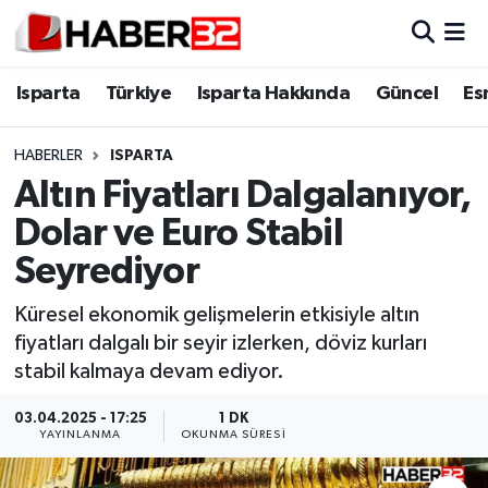
Isparta
Isparta Nöbetçi Eczaneler
Isparta
Türkiye
Isparta Hakkında
Güncel
Es
Isparta Hakkında
Isparta Hava Durumu
HABERLER
ISPARTA
Altın Fiyatları Dalgalanıyor,
Esnaf Diyor ki;
Isparta Trafik Yoğunluk Haritası
Dolar ve Euro Stabil
ASAYİŞ
Süper Lig Puan Durumu ve Fikstür
Seyrediyor
BİLİM VE TEKNOLOJİ
Tüm Manşetler
Küresel ekonomik gelişmelerin etkisiyle altın
fiyatları dalgalı bir seyir izlerken, döviz kurları
EĞİTİM
Son Dakika Haberleri
stabil kalmaya devam ediyor.
GENEL
Haber Arşivi
03.04.2025 - 17:25
1 DK
YAYINLANMA
OKUNMA SÜRESI
Güncel