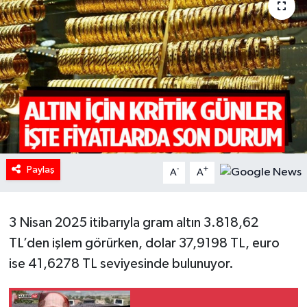
HABERDE İNSAN
İlginç
KÜLTÜR SANAT
MAGAZİN
Oyun
Paylaş
-
+
A
A
POLİTİKA
3 Nisan 2025 itibarıyla gram altın 3.818,62
RESMİ İLANLAR
TL’den işlem görürken, dolar 37,9198 TL, euro
ise 41,6278 TL seviyesinde bulunuyor.
SAĞLIK
Spor