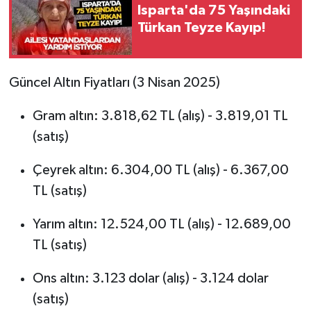
Isparta'da 75 Yaşındaki
Türkan Teyze Kayıp!
Tarihi Yapılarımız
Teknoloji
Güncel Altın Fiyatları (3 Nisan 2025)
Türkiye
Gram altın: 3.818,62 TL (alış) - 3.819,01 TL
(satış)
Yerel
Çeyrek altın: 6.304,00 TL (alış) - 6.367,00
İletişim
TL (satış)
Künye
Yarım altın: 12.524,00 TL (alış) - 12.689,00
TL (satış)
Ons altın: 3.123 dolar (alış) - 3.124 dolar
(satış)