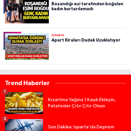
Boşandığı eşi tarafından boğulan
kadın kurtarılamadı
ISPARTA
Apart Kiraları Dudak Uçuklatıyor
Trend Haberler
1
Kızartma Yağına 1 Kaşık Ekleyin,
Patatesler Çıtır Çıtır Olsun
2
Son Dakika: Isparta’da Deprem