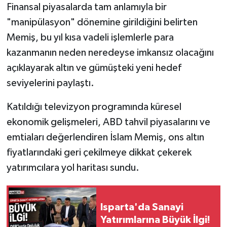
Finansal piyasalarda tam anlamıyla bir
"manipülasyon" dönemine girildiğini belirten
Tarihi Yapılarımız
Memiş, bu yıl kısa vadeli işlemlerle para
Teknoloji
kazanmanın neden neredeyse imkansız olacağını
açıklayarak altın ve gümüşteki yeni hedef
Türkiye
seviyelerini paylaştı.
Yerel
Katıldığı televizyon programında küresel
ekonomik gelişmeleri, ABD tahvil piyasalarını ve
İletişim
emtiaları değerlendiren İslam Memiş, ons altın
fiyatlarındaki geri çekilmeye dikkat çekerek
Künye
yatırımcılara yol haritası sundu.
Isparta'da Sanayi
Yatırımlarına Büyük İlgi!