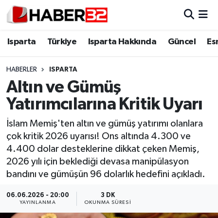
Isparta
Isparta Nöbetçi Eczaneler
Isparta
Türkiye
Isparta Hakkında
Güncel
Es
Isparta Hakkında
Isparta Hava Durumu
HABERLER
ISPARTA
Altın ve Gümüş
Esnaf Diyor ki;
Isparta Trafik Yoğunluk Haritası
Yatırımcılarına Kritik Uyarı
ASAYİŞ
Süper Lig Puan Durumu ve Fikstür
İslam Memiş'ten altın ve gümüş yatırımı olanlara
çok kritik 2026 uyarısı! Ons altında 4.300 ve
BİLİM VE TEKNOLOJİ
Tüm Manşetler
4.400 dolar desteklerine dikkat çeken Memiş,
2026 yılı için beklediği devasa manipülasyon
EĞİTİM
Son Dakika Haberleri
bandını ve gümüşün 96 dolarlık hedefini açıkladı.
GENEL
Haber Arşivi
06.06.2026 - 20:00
3 DK
YAYINLANMA
OKUNMA SÜRESI
Güncel