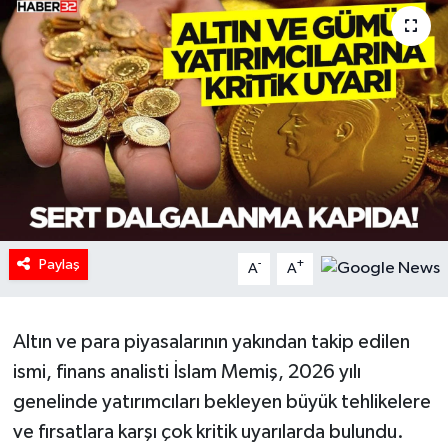
HABERDE İNSAN
İlginç
KÜLTÜR SANAT
MAGAZİN
Oyun
Paylaş
-
+
A
A
POLİTİKA
Altın ve para piyasalarının yakından takip edilen
RESMİ İLANLAR
ismi, finans analisti İslam Memiş, 2026 yılı
SAĞLIK
genelinde yatırımcıları bekleyen büyük tehlikelere
ve fırsatlara karşı çok kritik uyarılarda bulundu.
Spor