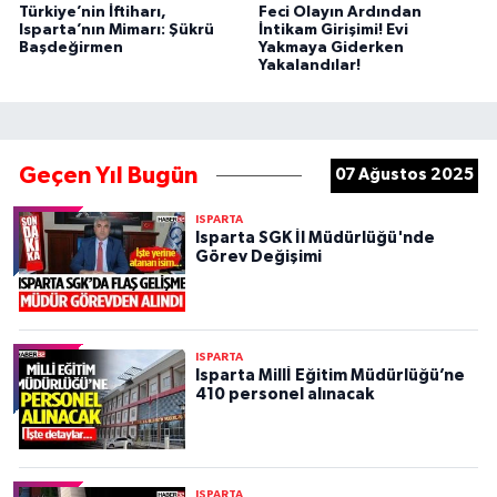
Türkiye’nin İftiharı,
Feci Olayın Ardından
Isparta’nın Mimarı: Şükrü
İntikam Girişimi! Evi
Başdeğirmen
Yakmaya Giderken
Yakalandılar!
Geçen Yıl Bugün
07 Ağustos 2025
ISPARTA
Isparta SGK İl Müdürlüğü'nde
Görev Değişimi
ISPARTA
Isparta Millİ Eğitim Müdürlüğü’ne
410 personel alınacak
ISPARTA