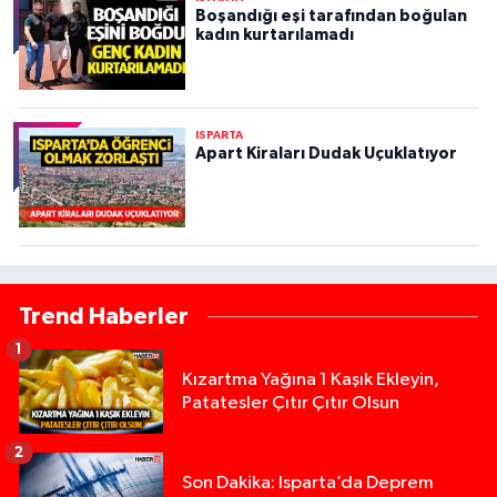
Boşandığı eşi tarafından boğulan
kadın kurtarılamadı
ISPARTA
Apart Kiraları Dudak Uçuklatıyor
Trend Haberler
1
Kızartma Yağına 1 Kaşık Ekleyin,
Patatesler Çıtır Çıtır Olsun
2
Son Dakika: Isparta’da Deprem