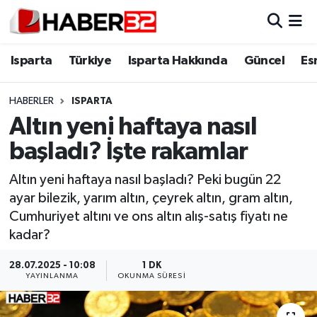
Isparta
Isparta Nöbetçi Eczaneler
Isparta
Türkiye
Isparta Hakkında
Güncel
Es
Isparta Hakkında
Isparta Hava Durumu
HABERLER
ISPARTA
Altın yeni haftaya nasıl
Esnaf Diyor ki;
Isparta Trafik Yoğunluk Haritası
başladı? İşte rakamlar
ASAYİŞ
Süper Lig Puan Durumu ve Fikstür
Altın yeni haftaya nasıl başladı? Peki bugün 22
ayar bilezik, yarım altın, çeyrek altın, gram altın,
BİLİM VE TEKNOLOJİ
Tüm Manşetler
Cumhuriyet altını ve ons altın alış-satış fiyatı ne
kadar?
EĞİTİM
Son Dakika Haberleri
28.07.2025 - 10:08
1 DK
GENEL
Haber Arşivi
YAYINLANMA
OKUNMA SÜRESI
Güncel