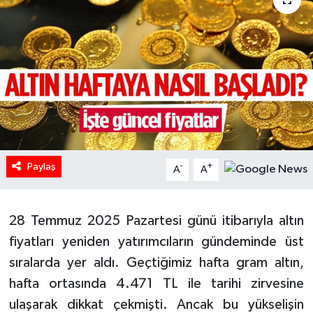
HABERDE İNSAN
İlginç
KÜLTÜR SANAT
MAGAZİN
Paylaş
Oyun
-
+
A
A
POLİTİKA
28 Temmuz 2025 Pazartesi günü itibarıyla altın
RESMİ İLANLAR
fiyatları yeniden yatırımcıların gündeminde üst
sıralarda yer aldı. Geçtiğimiz hafta gram altın,
SAĞLIK
hafta ortasında 4.471 TL ile tarihi zirvesine
ulaşarak dikkat çekmişti. Ancak bu yükselişin
Spor