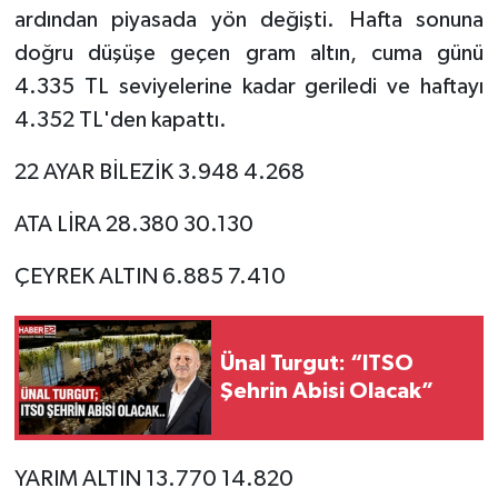
ardından piyasada yön değişti. Hafta sonuna
doğru düşüşe geçen gram altın, cuma günü
Tarihi Yapılarımız
4.335 TL seviyelerine kadar geriledi ve haftayı
Teknoloji
4.352 TL'den kapattı.
Türkiye
22 AYAR BİLEZİK 3.948 4.268
Yerel
ATA LİRA 28.380 30.130
ÇEYREK ALTIN 6.885 7.410
İletişim
Künye
Ünal Turgut: “ITSO
Şehrin Abisi Olacak”
YARIM ALTIN 13.770 14.820