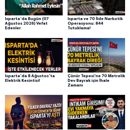
Isparta'da Bugün (07
Isparta ve 70 İlde Narkotik
Ağustos 2026) Vefat
Operasyonu: 844
Edenler
Tutuklama!
Isparta'da 8 Ağustos'ta
Çünür Tepesi’ne 70 Metrelik
Elektrik Kesintisi!
Dev Bayrak için İhale
Zamanı