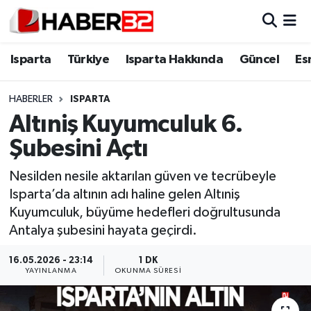
Isparta
Isparta Nöbetçi Eczaneler
Isparta
Türkiye
Isparta Hakkında
Güncel
Es
Isparta Hakkında
Isparta Hava Durumu
HABERLER
ISPARTA
Altıniş Kuyumculuk 6.
Esnaf Diyor ki;
Isparta Trafik Yoğunluk Haritası
Şubesini Açtı
ASAYİŞ
Süper Lig Puan Durumu ve Fikstür
Nesilden nesile aktarılan güven ve tecrübeyle
Isparta’da altının adı haline gelen Altıniş
BİLİM VE TEKNOLOJİ
Tüm Manşetler
Kuyumculuk, büyüme hedefleri doğrultusunda
Antalya şubesini hayata geçirdi.
EĞİTİM
Son Dakika Haberleri
16.05.2026 - 23:14
1 DK
GENEL
Haber Arşivi
YAYINLANMA
OKUNMA SÜRESI
Güncel