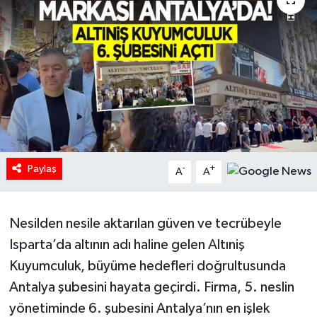
HABERDE İNSAN
İlginç
KÜLTÜR SANAT
MAGAZİN
Paylaş
Oyun
-
+
A
A
POLİTİKA
Nesilden nesile aktarılan güven ve tecrübeyle
RESMİ İLANLAR
Isparta’da altının adı haline gelen Altıniş
Kuyumculuk, büyüme hedefleri doğrultusunda
SAĞLIK
Antalya şubesini hayata geçirdi. Firma, 5. neslin
yönetiminde 6. şubesini Antalya’nın en işlek
Spor