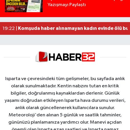
Yazışmayı Paylaştı
Tur teknesi çalışanlarının birbirine girdiği kavga
12:48 |
MOTOSİKLETLE ÇARPIŞAN OTOMOBİL GÜL HEYKE
02:26 |
Alzheimer Hastası Adamdan Saatlerdir Haber A
20:12 |
Komşuda haber alınamayan kadın evinde ölü bu
19:22 |
Isparta ve çevresindeki tüm gelişmeler, bu sayfada anlık
olarak sunulmaktadır. Kentin nabzını tutan en kritik
bilgiler, doğrulanmış kaynaklardan derlenir. Günlük
yaşamı doğrudan etkileyen Isparta hava durumu verileri,
anlık olarak güncellenerek kullanıcılara sunulur.
Meteoroloji'den alınan 5 günlük ve saatlik tahminler,
gününüzü planlamanıza yardımcı olur. Manevi açıdan
önemli olan Isparta ezan saatleri ve Isparta namaz