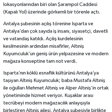
lokasyonlarından biri olan Şarampol Caddesi
(Kapalı Yol) üzerinde görkemli bir törenle açtı.
Tarihi Yapılarımız
Antalya şubesinin açılış törenine Isparta ve
Teknoloji
Antalya’dan çok sayıda iş insanı, siyasetçi, davetli
Türkiye
ve vatandaş katıldı. Açılış kurdelesinin
kesilmesinin ardından misafirler, Altıniş
Yerel
Kuyumculuk'un geniş ürün yelpazesine ve modern
mağaza konseptine tam not verdi.
İletişim
Isparta’nın köklü esnaflık kültürünü Antalya’ya
Künye
taşıyan Altıniş Kuyumculuk; baba Mustafa Altıniş
ile oğulları Mehmet Altıniş ve Alper Altıniş’in ortak
yönetiminde hizmet veriyor. Kuşaklar arası
tecrübeyi modern mağazacılık anlayışıyla
birleştiren Altıniş ailesi, Antalya şubesiyle birlikte