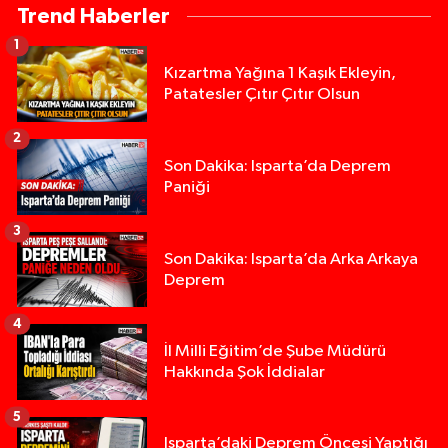
Trend Haberler
1
Kızartma Yağına 1 Kaşık Ekleyin,
Patatesler Çıtır Çıtır Olsun
2
Son Dakika: Isparta’da Deprem
Paniği
3
Son Dakika: Isparta’da Arka Arkaya
Deprem
4
İl Milli Eğitim’de Şube Müdürü
Hakkında Şok İddialar
5
Yığılca'da kardeşler arasındaki silahlı kavgada 
13:00 |
Isparta’daki Deprem Öncesi Yaptığı