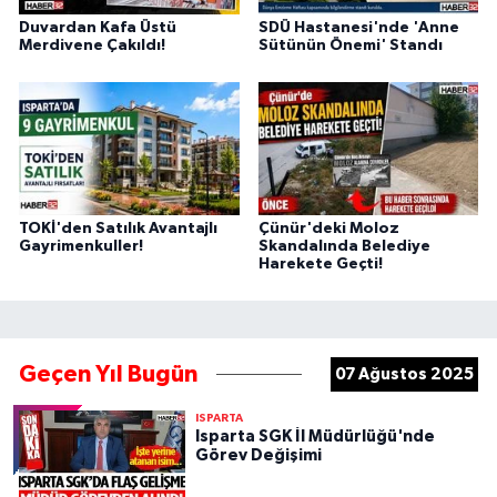
Duvardan Kafa Üstü
SDÜ Hastanesi'nde 'Anne
Merdivene Çakıldı!
Sütünün Önemi' Standı
TOKİ'den Satılık Avantajlı
Çünür'deki Moloz
Gayrimenkuller!
Skandalında Belediye
Harekete Geçti!
Geçen Yıl Bugün
07 Ağustos 2025
ISPARTA
Isparta SGK İl Müdürlüğü'nde
Görev Değişimi