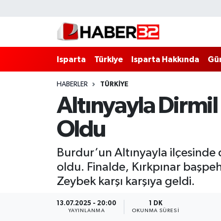
Isparta
Isparta Nöbetçi Eczaneler
Isparta
Türkiye
Isparta Hakkında
Gü
Isparta Hakkında
Isparta Hava Durumu
HABERLER
TÜRKİYE
Esnaf Diyor ki;
Isparta Trafik Yoğunluk Haritası
Altınyayla Dirmi
ASAYİŞ
Süper Lig Puan Durumu ve Fikstür
Oldu
BİLİM VE TEKNOLOJİ
Tüm Manşetler
Burdur’un Altınyayla ilçesinde 
EĞİTİM
Son Dakika Haberleri
oldu. Finalde, Kırkpınar başpe
Zeybek karşı karşıya geldi.
GENEL
Haber Arşivi
13.07.2025 - 20:00
1 DK
YAYINLANMA
OKUNMA SÜRESI
Güncel