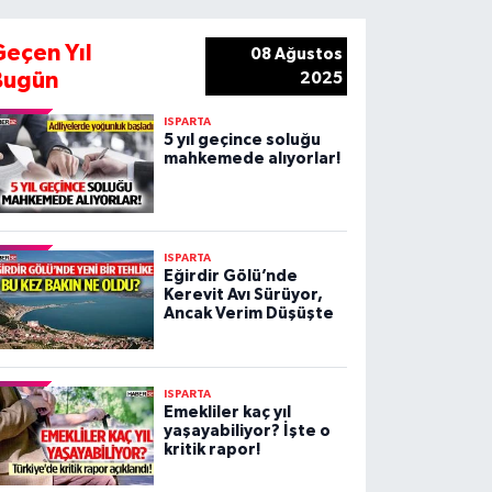
Geçen Yıl
08 Ağustos
Bugün
2025
ISPARTA
5 yıl geçince soluğu
mahkemede alıyorlar!
ISPARTA
Eğirdir Gölü’nde
Kerevit Avı Sürüyor,
Ancak Verim Düşüşte
ISPARTA
Emekliler kaç yıl
yaşayabiliyor? İşte o
kritik rapor!