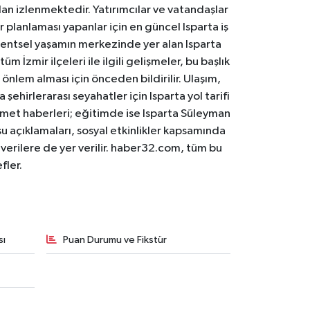
an izlenmektedir. Yatırımcılar ve vatandaşlar
er planlaması yapanlar için en güncel Isparta iş
. Kentsel yaşamın merkezinde yer alan Isparta
m İzmir ilçeleri ile ilgili gelişmeler, bu başlık
 önlem alması için önceden bildirilir. Ulaşım,
 şehirlerarası seyahatler için Isparta yol tarifi
 hizmet haberleri; eğitimde ise Isparta Süleyman
osu açıklamaları, sosyal etkinlikler kapsamında
n verilere de yer verilir. haber32.com, tüm bu
fler.
sı
Puan Durumu ve Fikstür