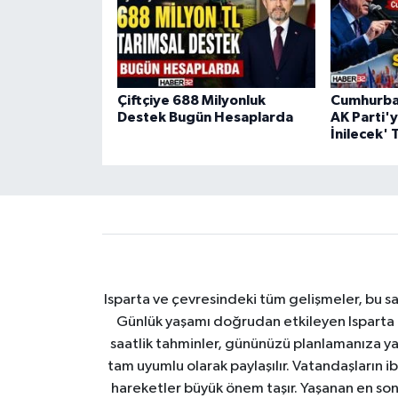
Çiftçiye 688 Milyonluk
Cumhurba
Destek Bugün Hesaplarda
AK Parti'y
İnilecek' 
Isparta ve çevresindeki tüm gelişmeler, bu sa
Günlük yaşamı doğrudan etkileyen Isparta ha
saatlik tahminler, gününüzü planlamanıza yar
tam uyumlu olarak paylaşılır. Vatandaşların i
hareketler büyük önem taşır. Yaşanan en son I