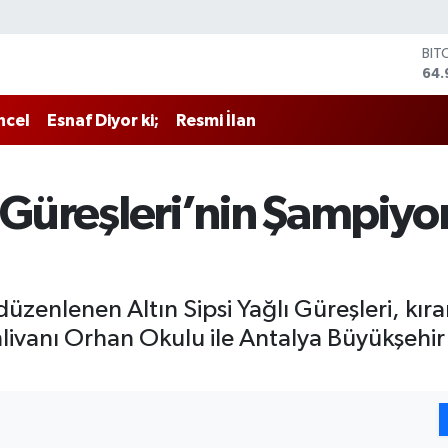
BIT
64.
DO
47,
ncel
Esnaf Diyor ki;
Resmi İlan
EU
55,
STE
64,
l Güreşleri’nin Şampiy
GRA
666
BİS
13.
düzenlenen Altın Sipsi Yağlı Güreşleri, kı
hlivanı Orhan Okulu ile Antalya Büyükşehir