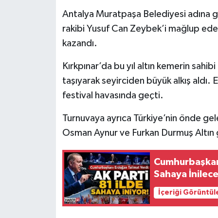
Antalya Muratpaşa Belediyesi adına g
Tarihi Yapılarımız
rakibi Yusuf Can Zeybek’i mağlup eder
kazandı.
Teknoloji
Kırkpınar’da bu yıl altın kemerin sahibi
Türkiye
taşıyarak seyirciden büyük alkış aldı. 
festival havasında geçti.
Yerel
Turnuvaya ayrıca Türkiye’nin önde gel
İletişim
Osman Aynur ve Furkan Durmuş Altın gib
Künye
Cumhurbaşkanı
Sahaya İnilece
İçeriği Görüntül