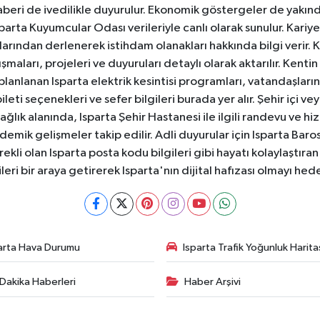
aberi de ivedilikle duyurulur. Ekonomik göstergeler de yakınd
 Isparta Kuyumcular Odası verileriyle canlı olarak sunulur. Kariy
anlarından derlenerek istihdam olanakları hakkında bilgi verir
aları, projeleri ve duyuruları detaylı olarak aktarılır. Kentin tü
 planlanan Isparta elektrik kesintisi programları, vatandaşların
ti seçenekleri ve sefer bilgileri burada yer alır. Şehir içi veya
 Sağlık alanında, Isparta Şehir Hastanesi ile ilgili randevu ve
ademik gelişmeler takip edilir. Adli duyurular için Isparta Bar
ekli olan Isparta posta kodu bilgileri gibi hayatı kolaylaştıra
ileri bir araya getirerek Isparta'nın dijital hafızası olmayı hede
arta Hava Durumu
Isparta Trafik Yoğunluk Harita
Dakika Haberleri
Haber Arşivi