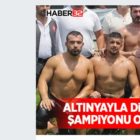
HABERDE İNSAN
İlginç
KÜLTÜR SANAT
MAGAZİN
Oyun
POLİTİKA
RESMİ İLANLAR
SAĞLIK
Spor