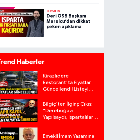
ISPARTA
Deri OSB Başkanı
Marulcu’dan dikkat
çeken açıklama
Trend Haberler
Kirazlıdere
Restorant'ta Fiyatlar
Güncellendi! Listeyi
Görenler Şaşırıyor!
Bilgiç’ten İlginç Çıkış:
“Dereboğazı
Yapılsaydı, Ispartalılar
Kahvaltıya Bile
Antalya’ya Giderdi”
Emekli İmam Yaşamına