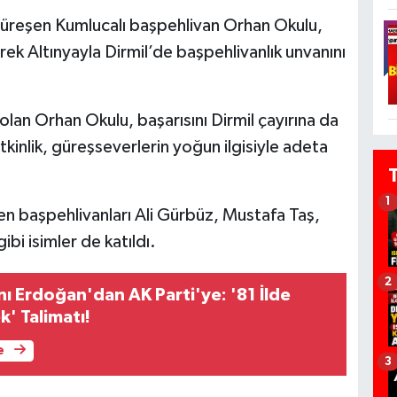
üreşen Kumlucalı başpehlivan Orhan Okulu,
ek Altınyayla Dirmil’de başpehlivanlık unvanını
 olan Orhan Okulu, başarısını Dirmil çayırına da
Etkinlik, güreşseverlerin yoğun ilgisiyle adeta
1
en başpehlivanları Ali Gürbüz, Mustafa Taş,
i isimler de katıldı.
2
 Erdoğan'dan AK Parti'ye: '81 İlde
k' Talimatı!
e
3