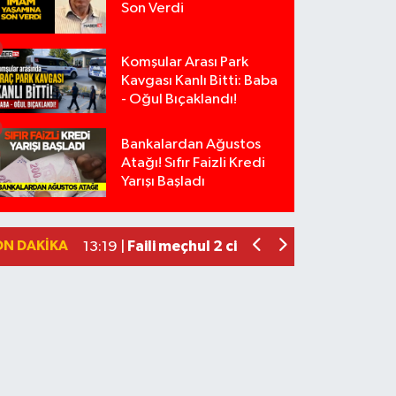
Son Verdi
Komşular Arası Park
Kavgası Kanlı Bitti: Baba
- Oğul Bıçaklandı!
Bankalardan Ağustos
Isparta’da Silah Operasyonu: 165 Taba
19:43 |
Atağı! Sıfır Faizli Kredi
Anız Yangını Kazaya Neden Oldu: 13 Ara
17:18 |
Yarışı Başladı
Alevlere Teslim Olan Gecekondu Kull
17:08 |
Yolcu Otobüsüyle Minibüsün Çarpışt
13:46 |
ON DAKIKA
Faili meçhul 2 cinayet daha aydınlatıld
13:19 |