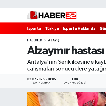
Isparta
Isparta Nöbetçi Eczaneler
Isparta
Türkiye
Isparta Hakkında
Gü
Isparta Hakkında
Isparta Hava Durumu
HABERLER
ASAYİŞ
Esnaf Diyor ki;
Isparta Trafik Yoğunluk Haritası
Alzaymır hastası
ASAYİŞ
Süper Lig Puan Durumu ve Fikstür
Antalya'nın Serik ilçesinde ka
BİLİM VE TEKNOLOJİ
Tüm Manşetler
çalışmaları sonucu dere yatağın
EĞİTİM
Son Dakika Haberleri
02.07.2026 - 10:05
1 DK
YAYINLANMA
OKUNMA SÜRESI
GENEL
Haber Arşivi
Güncel