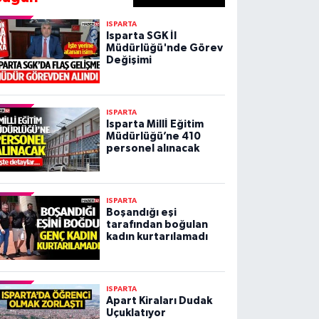
ISPARTA
Isparta SGK İl
Müdürlüğü'nde Görev
Değişimi
ISPARTA
Isparta Millİ Eğitim
Müdürlüğü’ne 410
personel alınacak
ISPARTA
Boşandığı eşi
tarafından boğulan
kadın kurtarılamadı
ISPARTA
Apart Kiraları Dudak
Uçuklatıyor