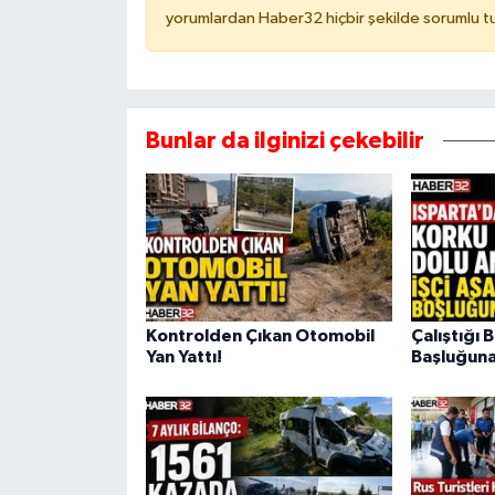
yorumlardan Haber32 hiçbir şekilde sorumlu t
Bunlar da ilginizi çekebilir
Kontrolden Çıkan Otomobil
Çalıştığı 
Yan Yattı!
Başluğuna