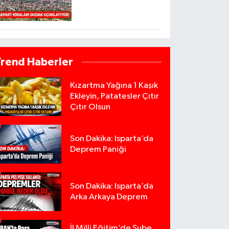
Trend Haberler
Kızartma Yağına 1 Kaşık
Ekleyin, Patatesler Çıtır
Çıtır Olsun
Son Dakika: Isparta’da
Deprem Paniği
Son Dakika: Isparta’da
Arka Arkaya Deprem
İl Milli Eğitim’de Şube