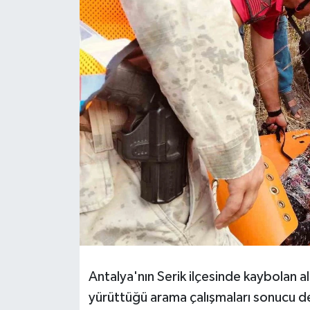
HABERDE İNSAN
İlginç
KÜLTÜR SANAT
MAGAZİN
Oyun
POLİTİKA
RESMİ İLANLAR
SAĞLIK
Antalya'nın Serik ilçesinde kaybolan a
yürüttüğü arama çalışmaları sonucu de
Spor