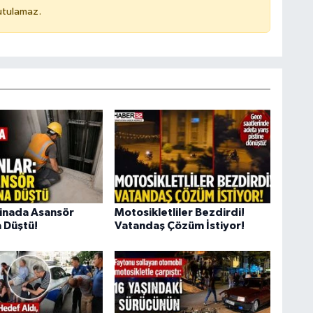
utulamaz.
Binada Asansör
Motosikletliler Bezdirdi!
 Düştü!
Vatandaş Çözüm İstiyor!