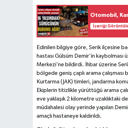
Tarihi Yapılarımız
Otomobil, Kar
İçeriği Görüntül
Teknoloji
Türkiye
Edinilen bilgiye göre, Serik ilçesine 
hastası Gülsüm Demir'in kaybolması üz
Yerel
Merkezi'ne bildirdi. İhbar üzerine Se
İletişim
bölgede geniş çaplı arama çalışması b
Kurtarma (JAK) timleri, jandarma koman
Künye
Ekiplerin titizlikle yürüttüğü arama 
eve yaklaşık 2 kilometre uzaklıktaki de
müdahalesi olay yerinde yapılan Demir,
amaçlı hastaneye kaldırıldı.