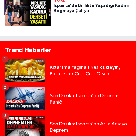
ISPARTA
Isparta'da Birlikte Yaşadığı Kadını
Boğmaya Çalıştı
Trend Haberler
1
Kızartma Yağına 1 Kaşık Ekleyin,
Patatesler Çıtır Çıtır Olsun
2
Son Dakika: Isparta’da Deprem
Paniği
3
Son Dakika: Isparta’da Arka Arkaya
Deprem