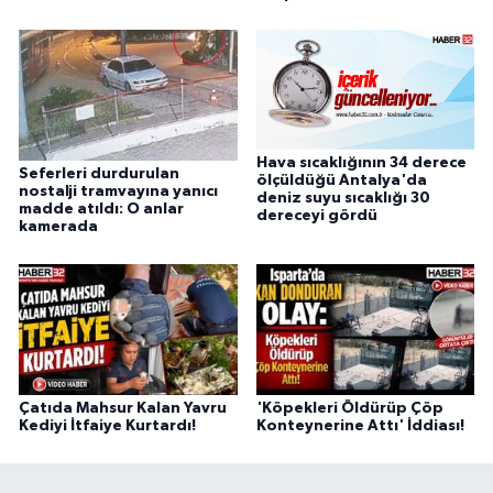
Hava sıcaklığının 34 derece
Seferleri durdurulan
ölçüldüğü Antalya'da
nostalji tramvayına yanıcı
deniz suyu sıcaklığı 30
madde atıldı: O anlar
dereceyi gördü
kamerada
Çatıda Mahsur Kalan Yavru
'Köpekleri Öldürüp Çöp
Kediyi İtfaiye Kurtardı!
Konteynerine Attı' İddiası!