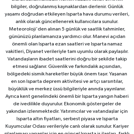
bilgiler, doğrulanmış kaynaklardan derlenir. Günlük
yaşamı doğrudan etkileyen Isparta hava durumu verileri,
anlık olarak güncellenerek kullanıcılara sunulur.
Meteoroloji'den alınan 5 günlük ve saatlik tahminler,
gününüzü planlamanıza yardımcı olur. Manevi açıdan
önemli olan Isparta ezan saatleri ve Isparta namaz
vakitleri, Diyanet verileriyle tam uyumlu olarak paylaşılır.
Vatandaşların ibadet saatlerini doğru bir şekilde takip
etmesi sağlanır. Güvenlik ve farkındalık açısından,
bölgedeki sismik hareketler büyük önem taşır. Yaşanan
en son Isparta deprem aktivitesi ve artçı sarsıntılar,
büyüklük ve merkez üssü bilgileriyle anında yayınlanır.
Ayrıca kent genelindeki önemli bir Isparta yangın haberi
de ivedilikle duyurulur. Ekonomik göstergeler de
yakından izlenmektedir. Yatırımcılar ve vatandaşlar için
Isparta altın fiyatları, serbest piyasa ve Isparta
Kuyumcular Odası verileriyle canlı olarak sunulur. Kariyer
planlaması yapanlar için en güncel Isparta iş ilanları, farklı