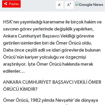
Paylaş
-
+
A
A
Tarihi Yapılarımız
HSK'nın yayımladığı kararname ile birçok hakim ve
Teknoloji
savcının görev yerlerinde değişiklik yapılırken,
Türkiye
Ankara Cumhuriyet Başsavcı Vekilliği görevine
getirilen isimlerden biri de Ömer Örücü oldu.
Yerel
Daha önce çeşitli adli ve idari görevlerde bulunan
Örücü'nün kariyer yolculuğu ve özgeçmişi
İletişim
araştırılıyor. İşte Ömer Örücü hakkında merak
Künye
edilenler...
ANKARA CUMHURİYET BAŞSAVCI VEKİLİ ÖMER
ÖRÜCÜ KİMDİR?
Ömer Örücü, 1982 yılında Nevşehir'de dünyaya