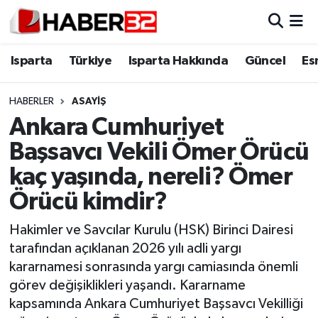
Isparta
Isparta Nöbetçi Eczaneler
Isparta
Türkiye
Isparta Hakkında
Güncel
Es
Isparta Hakkında
Isparta Hava Durumu
HABERLER
ASAYİŞ
Ankara Cumhuriyet
Esnaf Diyor ki;
Isparta Trafik Yoğunluk Haritası
Başsavcı Vekili Ömer Örücü
ASAYİŞ
Süper Lig Puan Durumu ve Fikstür
kaç yaşında, nereli? Ömer
Örücü kimdir?
BİLİM VE TEKNOLOJİ
Tüm Manşetler
Hakimler ve Savcılar Kurulu (HSK) Birinci Dairesi
EĞİTİM
Son Dakika Haberleri
tarafından açıklanan 2026 yılı adli yargı
kararnamesi sonrasında yargı camiasında önemli
GENEL
Haber Arşivi
görev değişiklikleri yaşandı. Kararname
kapsamında Ankara Cumhuriyet Başsavcı Vekilliği
Güncel