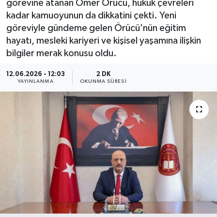
görevine atanan Ömer Örücü, hukuk çevreleri
kadar kamuoyunun da dikkatini çekti. Yeni
HABERDE İNSAN
göreviyle gündeme gelen Örücü'nün eğitim
hayatı, mesleki kariyeri ve kişisel yaşamına ilişkin
İlginç
bilgiler merak konusu oldu.
KÜLTÜR SANAT
12.06.2026 - 12:03
2 DK
YAYINLANMA
OKUNMA SÜRESI
MAGAZİN
Oyun
POLİTİKA
RESMİ İLANLAR
SAĞLIK
Spor