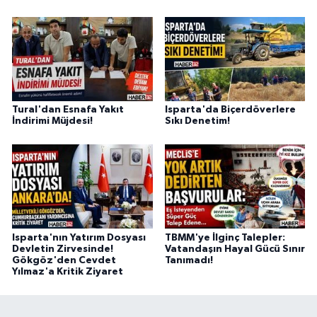
Tural'dan Esnafa Yakıt
Isparta'da Biçerdöverlere
İndirimi Müjdesi!
Sıkı Denetim!
Isparta'nın Yatırım Dosyası
TBMM'ye İlginç Talepler:
Devletin Zirvesinde!
Vatandaşın Hayal Gücü Sınır
Gökgöz'den Cevdet
Tanımadı!
Yılmaz'a Kritik Ziyaret