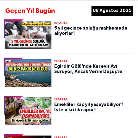
Geçen Yıl Bugün
08 Ağustos 2025
ISPARTA
5 yıl geçince soluğu mahkemede
alıyorlar!
ISPARTA
Eğirdir Gölü’nde Kerevit Avı
Sürüyor, Ancak Verim Düşüşte
ISPARTA
Emekliler kaç yıl yaşayabiliyor?
İşte o kritik rapor!
ISPARTA