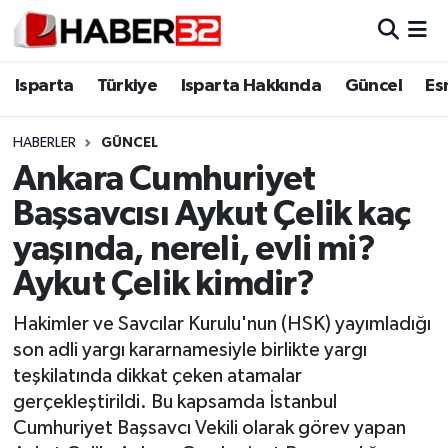
Isparta
Isparta Nöbetçi Eczaneler
Isparta
Türkiye
Isparta Hakkında
Güncel
Es
Isparta Hakkında
Isparta Hava Durumu
HABERLER
GÜNCEL
Ankara Cumhuriyet
Esnaf Diyor ki;
Isparta Trafik Yoğunluk Haritası
Başsavcısı Aykut Çelik kaç
ASAYİŞ
Süper Lig Puan Durumu ve Fikstür
yaşında, nereli, evli mi?
Aykut Çelik kimdir?
BİLİM VE TEKNOLOJİ
Tüm Manşetler
Hakimler ve Savcılar Kurulu'nun (HSK) yayımladığı
EĞİTİM
Son Dakika Haberleri
son adli yargı kararnamesiyle birlikte yargı
teşkilatında dikkat çeken atamalar
GENEL
Haber Arşivi
gerçekleştirildi. Bu kapsamda İstanbul
Cumhuriyet Başsavcı Vekili olarak görev yapan
Güncel