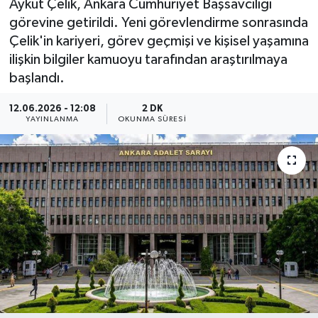
Aykut Çelik, Ankara Cumhuriyet Başsavcılığı
görevine getirildi. Yeni görevlendirme sonrasında
HABERDE İNSAN
Çelik'in kariyeri, görev geçmişi ve kişisel yaşamına
ilişkin bilgiler kamuoyu tarafından araştırılmaya
İlginç
başlandı.
KÜLTÜR SANAT
12.06.2026 - 12:08
2 DK
YAYINLANMA
OKUNMA SÜRESI
MAGAZİN
Oyun
POLİTİKA
RESMİ İLANLAR
SAĞLIK
Spor