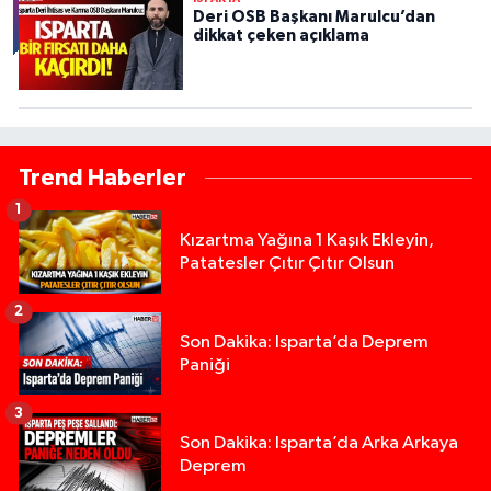
Deri OSB Başkanı Marulcu’dan
dikkat çeken açıklama
Trend Haberler
1
Kızartma Yağına 1 Kaşık Ekleyin,
Patatesler Çıtır Çıtır Olsun
2
Son Dakika: Isparta’da Deprem
Paniği
3
Son Dakika: Isparta’da Arka Arkaya
Deprem