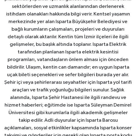
sektörlerden ve uzmanlık alanlarından derlenerek
istihdam olanakları hakkında bilgi verir. Kentsel yaşamın
merkezinde yer alan Isparta Büyükşehir Belediyesi ve
bağlı kurumların çalışmaları, projeleri ve duyuruları
detaylı olarak aktarılır. Kentin tüm İzmir ilçeleri ile ilgili
gelişmeler, bu başlık altında toplanır. Isparta Elektrik
tarafından planlanan Isparta elektrik kesintisi
programları, vatandaşların önlem alması için önceden
bildirilir. Ulaşım, kentin can damarıdır; en uygun Isparta
uçak bileti seçenekleri ve sefer bilgileri burada yer alır.
Şehir içi veya şehirlerarası seyahatler için Isparta yol tarifi
araçları ve trafik yoğunluğu bilgileri sunulur. Sağlık
alanında, Isparta Şehir Hastanesi ile ilgili randevu ve
hizmet haberleri; eğitimde ise Isparta Süleyman Demirel
Üniversitesi gibi kurumlarla ilgili akademik gelişmeler
takip edilir. Adli duyurular için Isparta Barosu
açıklamaları, sosyal etkinlikler kapsamında Isparta konser
takvimi ve gönderiler için gerekli olan Isparta posta kodu