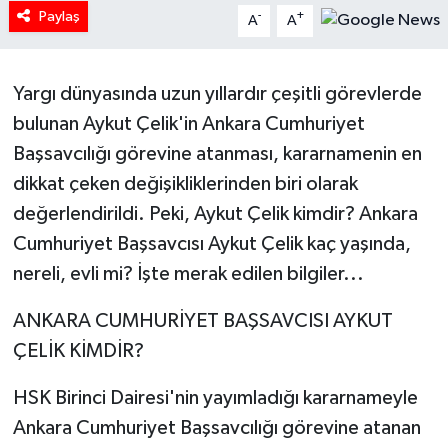
Paylaş
-
+
A
A
Tarihi Yapılarımız
Yargı dünyasında uzun yıllardır çeşitli görevlerde
Teknoloji
bulunan Aykut Çelik'in Ankara Cumhuriyet
Türkiye
Başsavcılığı görevine atanması, kararnamenin en
dikkat çeken değişikliklerinden biri olarak
Yerel
değerlendirildi. Peki, Aykut Çelik kimdir? Ankara
Cumhuriyet Başsavcısı Aykut Çelik kaç yaşında,
İletişim
nereli, evli mi? İşte merak edilen bilgiler...
Künye
ANKARA CUMHURİYET BAŞSAVCISI AYKUT
ÇELİK KİMDİR?
HSK Birinci Dairesi'nin yayımladığı kararnameyle
Ankara Cumhuriyet Başsavcılığı görevine atanan