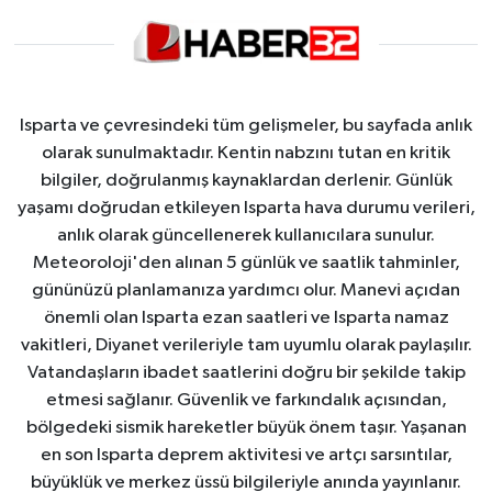
HABERDE İNSAN
İlginç
Isparta ve çevresindeki tüm gelişmeler, bu sayfada anlık
KÜLTÜR SANAT
olarak sunulmaktadır. Kentin nabzını tutan en kritik
bilgiler, doğrulanmış kaynaklardan derlenir. Günlük
MAGAZİN
yaşamı doğrudan etkileyen Isparta hava durumu verileri,
anlık olarak güncellenerek kullanıcılara sunulur.
Oyun
Meteoroloji'den alınan 5 günlük ve saatlik tahminler,
gününüzü planlamanıza yardımcı olur. Manevi açıdan
önemli olan Isparta ezan saatleri ve Isparta namaz
POLİTİKA
vakitleri, Diyanet verileriyle tam uyumlu olarak paylaşılır.
Vatandaşların ibadet saatlerini doğru bir şekilde takip
RESMİ İLANLAR
etmesi sağlanır. Güvenlik ve farkındalık açısından,
bölgedeki sismik hareketler büyük önem taşır. Yaşanan
SAĞLIK
en son Isparta deprem aktivitesi ve artçı sarsıntılar,
büyüklük ve merkez üssü bilgileriyle anında yayınlanır.
Spor