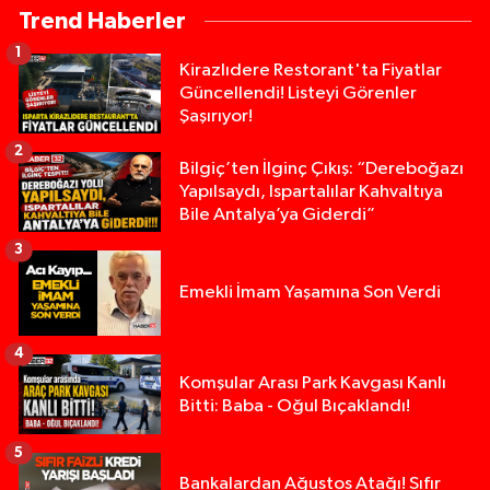
Trend Haberler
1
Kirazlıdere Restorant'ta Fiyatlar
Güncellendi! Listeyi Görenler
Şaşırıyor!
2
Bilgiç’ten İlginç Çıkış: “Dereboğazı
Yapılsaydı, Ispartalılar Kahvaltıya
Bile Antalya’ya Giderdi”
3
Emekli İmam Yaşamına Son Verdi
4
Komşular Arası Park Kavgası Kanlı
Bitti: Baba - Oğul Bıçaklandı!
5
Alevlere Teslim Olan Gecekondu Kullanılamaz H
17:08 |
Bankalardan Ağustos Atağı! Sıfır