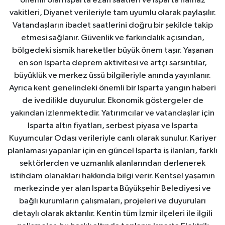
önemli olan Isparta ezan saatleri ve Isparta namaz
vakitleri, Diyanet verileriyle tam uyumlu olarak paylaşılır.
Vatandaşların ibadet saatlerini doğru bir şekilde takip
etmesi sağlanır. Güvenlik ve farkındalık açısından,
bölgedeki sismik hareketler büyük önem taşır. Yaşanan
en son Isparta deprem aktivitesi ve artçı sarsıntılar,
büyüklük ve merkez üssü bilgileriyle anında yayınlanır.
Ayrıca kent genelindeki önemli bir Isparta yangın haberi
de ivedilikle duyurulur. Ekonomik göstergeler de
yakından izlenmektedir. Yatırımcılar ve vatandaşlar için
Isparta altın fiyatları, serbest piyasa ve Isparta
Kuyumcular Odası verileriyle canlı olarak sunulur. Kariyer
planlaması yapanlar için en güncel Isparta iş ilanları, farklı
sektörlerden ve uzmanlık alanlarından derlenerek
istihdam olanakları hakkında bilgi verir. Kentsel yaşamın
merkezinde yer alan Isparta Büyükşehir Belediyesi ve
bağlı kurumların çalışmaları, projeleri ve duyuruları
detaylı olarak aktarılır. Kentin tüm İzmir ilçeleri ile ilgili