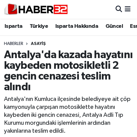
Isparta
Isparta Nöbetçi Eczaneler
Isparta
Türkiye
Isparta Hakkında
Güncel
Es
Isparta Hakkında
Isparta Hava Durumu
HABERLER
ASAYİŞ
Antalya'da kazada hayatını
Esnaf Diyor ki;
Isparta Trafik Yoğunluk Haritası
kaybeden motosikletli 2
ASAYİŞ
Süper Lig Puan Durumu ve Fikstür
gencin cenazesi teslim
alındı
BİLİM VE TEKNOLOJİ
Tüm Manşetler
Antalya'nın Kumluca ilçesinde belediyeye ait çöp
EĞİTİM
Son Dakika Haberleri
kamyonuyla çarpışan motosiklette hayatını
kaybeden iki gencin cenazesi, Antalya Adli Tıp
GENEL
Haber Arşivi
Kurumu morgundaki işlemlerinin ardından
yakınlarına teslim edildi.
Güncel