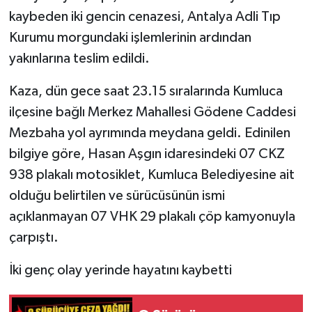
kaybeden iki gencin cenazesi, Antalya Adli Tıp
Tarihi Yapılarımız
Kurumu morgundaki işlemlerinin ardından
yakınlarına teslim edildi.
Teknoloji
Kaza, dün gece saat 23.15 sıralarında Kumluca
Türkiye
ilçesine bağlı Merkez Mahallesi Gödene Caddesi
Mezbaha yol ayrımında meydana geldi. Edinilen
Yerel
bilgiye göre, Hasan Aşgın idaresindeki 07 CKZ
938 plakalı motosiklet, Kumluca Belediyesine ait
İletişim
olduğu belirtilen ve sürücüsünün ismi
Künye
açıklanmayan 07 VHK 29 plakalı çöp kamyonuyla
çarpıştı.
İki genç olay yerinde hayatını kaybetti