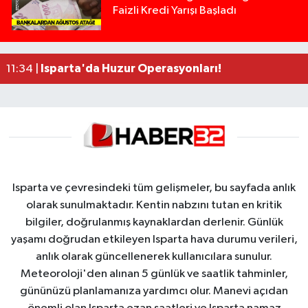
Faizli Kredi Yarışı Başladı
Yolcu Otobüsüyle Minibüsün Çarpıştığı Kaza K
13:46 |
Faili meçhul 2 cinayet daha aydınlatıldı
13:19 |
AK Parti Eski İlçe Başkanının Aracı Kurşunlandı İd
12:21 |
Isparta'da Huzur Operasyonları!
11:34 |
Isparta ve çevresindeki tüm gelişmeler, bu sayfada anlık
olarak sunulmaktadır. Kentin nabzını tutan en kritik
bilgiler, doğrulanmış kaynaklardan derlenir. Günlük
yaşamı doğrudan etkileyen Isparta hava durumu verileri,
anlık olarak güncellenerek kullanıcılara sunulur.
Meteoroloji'den alınan 5 günlük ve saatlik tahminler,
gününüzü planlamanıza yardımcı olur. Manevi açıdan