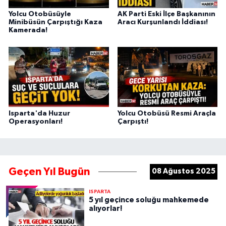
Yolcu Otobüsüyle
AK Parti Eski İlçe Başkanının
Minibüsün Çarpıştığı Kaza
Aracı Kurşunlandı İddiası!
Kamerada!
Isparta'da Huzur
Yolcu Otobüsü Resmi Araçla
Operasyonları!
Çarpıştı!
Geçen Yıl Bugün
08 Ağustos 2025
ISPARTA
5 yıl geçince soluğu mahkemede
alıyorlar!