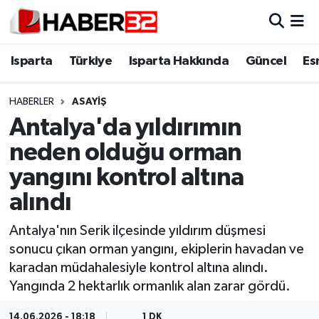
Isparta
Isparta Nöbetçi Eczaneler
Isparta
Türkiye
Isparta Hakkında
Güncel
Es
Isparta Hakkında
Isparta Hava Durumu
HABERLER
ASAYİŞ
Antalya'da yıldırımın
Esnaf Diyor ki;
Isparta Trafik Yoğunluk Haritası
neden olduğu orman
ASAYİŞ
Süper Lig Puan Durumu ve Fikstür
yangını kontrol altına
alındı
BİLİM VE TEKNOLOJİ
Tüm Manşetler
Antalya'nın Serik ilçesinde yıldırım düşmesi
EĞİTİM
Son Dakika Haberleri
sonucu çıkan orman yangını, ekiplerin havadan ve
karadan müdahalesiyle kontrol altına alındı.
GENEL
Haber Arşivi
Yangında 2 hektarlık ormanlık alan zarar gördü.
Güncel
14.06.2026 - 18:18
1 DK