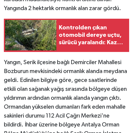
Yangında 2 hektarlık ormanlık alan zarar gördü.
Tarihi Yapılarımız
Kontrolden çıkan
Teknoloji
otomobil dereye uçtu,
sürücü yaralandı: Kaza
Türkiye
anı kamerada
Yerel
Yangın, Serik ilçesine bağlı Demirciler Mahallesi
Bozburun mevkisindeki ormanlık alanda meydana
İletişim
geldi. Edinilen bilgiye göre, gece saatlerinde
etkili olan sağanak yağış sırasında bölgeye düşen
Künye
yıldırımın ardından ormanlık alanda yangın çıktı.
Ormandan yükselen dumanları fark eden mahalle
sakinleri durumu 112 Acil Çağrı Merkezi'ne
bildirdi. İhbar üzerine bölgeye Antalya Orman