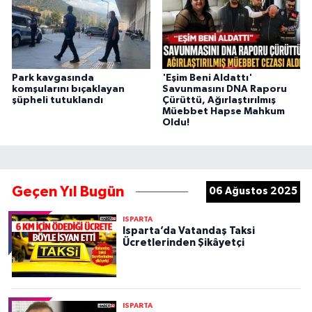
Park kavgasında
'Eşim Beni Aldattı'
komşularını bıçaklayan
Savunmasını DNA Raporu
şüpheli tutuklandı
Çürüttü, Ağırlaştırılmış
Müebbet Hapse Mahkum
Oldu!
Geçen Yıl Bugün
06 Ağustos 2025
ISPARTA
Isparta’da Vatandaş Taksi
Ücretlerinden Şikâyetçi
ISPARTA