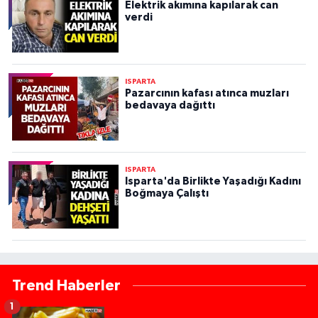
Elektrik akımına kapılarak can
verdi
ISPARTA
Pazarcının kafası atınca muzları
bedavaya dağıttı
ISPARTA
Isparta'da Birlikte Yaşadığı Kadını
Boğmaya Çalıştı
Trend Haberler
1