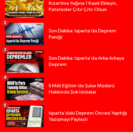
Kızartma Yağına 1 Kaşık Ekleyin,
Patatesler Çıtır Çıtır Olsun
2
Son Dakika: Isparta’da Deprem
Paniği
3
Son Dakika: Isparta’da Arka Arkaya
Deprem
4
İl Milli Eğitim’de Şube Müdürü
Hakkında Şok İddialar
5
Yığılca'da kardeşler arasındaki silahlı kavgada 
13:00 |
Isparta’daki Deprem Öncesi Yaptığı
Yazışmayı Paylaştı
Tur teknesi çalışanlarının birbirine girdiği kavga
12:48 |
MOTOSİKLETLE ÇARPIŞAN OTOMOBİL GÜL HEYKE
02:26 |