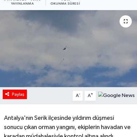
YAYINLANMA
OKUNMA SÜRESI
HABERDE İNSAN
İlginç
KÜLTÜR SANAT
MAGAZİN
Oyun
POLİTİKA
Paylaş
-
+
A
A
RESMİ İLANLAR
Antalya'nın Serik ilçesinde yıldırım düşmesi
SAĞLIK
sonucu çıkan orman yangını, ekiplerin havadan ve
Spor
karadan müdahalesiyle kontrol altına alındı.