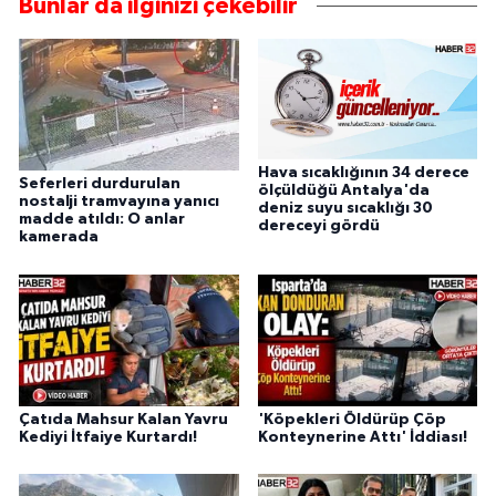
Bunlar da ilginizi çekebilir
Hava sıcaklığının 34 derece
Seferleri durdurulan
ölçüldüğü Antalya'da
nostalji tramvayına yanıcı
deniz suyu sıcaklığı 30
madde atıldı: O anlar
dereceyi gördü
kamerada
Çatıda Mahsur Kalan Yavru
'Köpekleri Öldürüp Çöp
Kediyi İtfaiye Kurtardı!
Konteynerine Attı' İddiası!