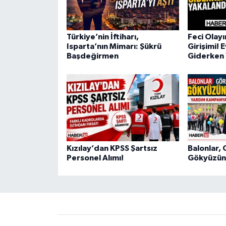
Türkiye’nin İftiharı,
Feci Olay
Isparta’nın Mimarı: Şükrü
Girişimi! 
Başdeğirmen
Giderken 
Kızılay’dan KPSS Şartsız
Balonlar, 
Personel Alımı!
Gökyüzüne