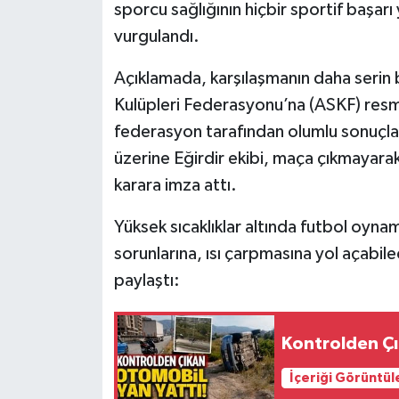
sporcu sağlığının hiçbir sportif başar
vurgulandı.
Tarihi Yapılarımız
Açıklamada, karşılaşmanın daha serin 
Teknoloji
Kulüpleri Federasyonu’na (ASKF) resm
federasyon tarafından olumlu sonuçlan
Türkiye
üzerine Eğirdir ekibi, maça çıkmayara
Yerel
karara imza attı.
İletişim
Yüksek sıcaklıklar altında futbol oynam
sorunlarına, ısı çarpmasına yol açabil
Künye
paylaştı:
Kontrolden Çı
İçeriği Görüntül