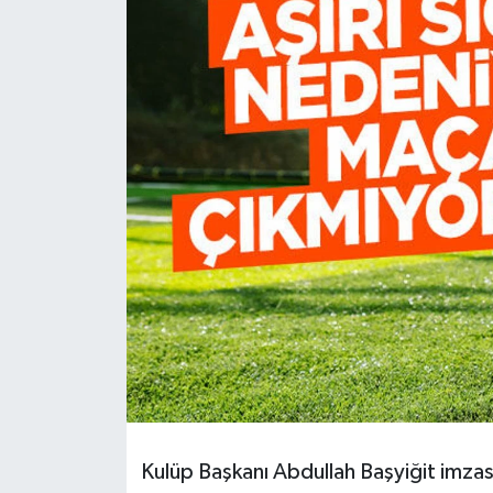
HABERDE İNSAN
İlginç
KÜLTÜR SANAT
MAGAZİN
Oyun
POLİTİKA
RESMİ İLANLAR
SAĞLIK
Kulüp Başkanı Abdullah Başyiğit imza
Spor