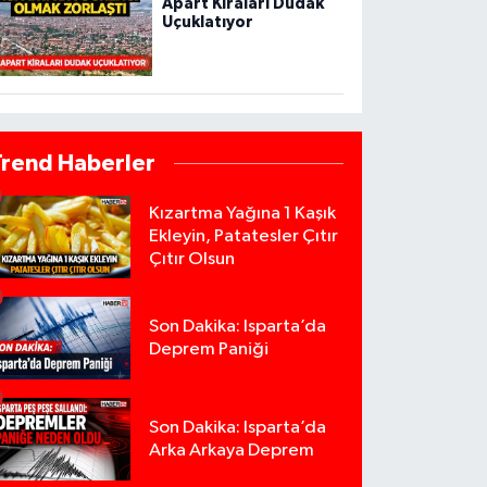
Apart Kiraları Dudak
Uçuklatıyor
Trend Haberler
Kızartma Yağına 1 Kaşık
Ekleyin, Patatesler Çıtır
Çıtır Olsun
Son Dakika: Isparta’da
Deprem Paniği
Son Dakika: Isparta’da
Arka Arkaya Deprem