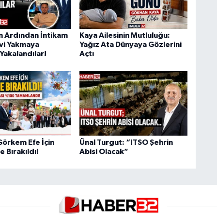
ın Ardından İntikam
Kaya Ailesinin Mutluluğu:
Evi Yakmaya
Yağız Ata Dünyaya Gözlerini
Yakalandılar!
Açtı
Görkem Efe İçin
Ünal Turgut: “ITSO Şehrin
 Bırakıldı!
Abisi Olacak”