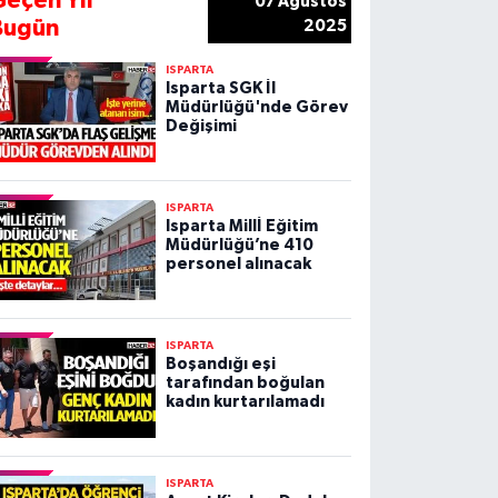
Geçen Yıl
07 Ağustos
Bugün
2025
ISPARTA
Isparta SGK İl
Müdürlüğü'nde Görev
Değişimi
ISPARTA
Isparta Millİ Eğitim
Müdürlüğü’ne 410
personel alınacak
ISPARTA
Boşandığı eşi
tarafından boğulan
kadın kurtarılamadı
ISPARTA