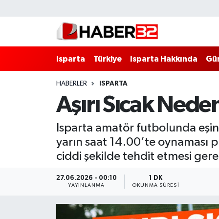
Isparta
Isparta Nöbetçi Eczaneler
Isparta
Türkiye
Isparta Hakkında
Gü
Isparta Hakkında
Isparta Hava Durumu
HABERLER
ISPARTA
Esnaf Diyor ki;
Isparta Trafik Yoğunluk Haritası
Aşırı Sıcak Nede
ASAYİŞ
Süper Lig Puan Durumu ve Fikstür
Isparta amatör futbolunda eşine
BİLİM VE TEKNOLOJİ
Tüm Manşetler
yarın saat 14.00’te oynaması pl
ciddi şekilde tehdit etmesi ger
EĞİTİM
Son Dakika Haberleri
27.06.2026 - 00:10
1 DK
GENEL
Haber Arşivi
YAYINLANMA
OKUNMA SÜRESI
Güncel