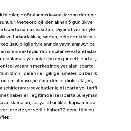
k bilgiler, doğrulanmış kaynaklardan derlenir.
 sunulur. Meteoroloji'den alınan 5 günlük ve
 Isparta namaz vakitleri, Diyanet verileriyle
lik ve farkındalık açısından, bölgedeki sismik
ez üssü bilgileriyle anında yayınlanır. Ayrıca
an izlenmektedir. Yatırımcılar ve vatandaşlar
er planlaması yapanlar için en güncel Isparta iş
. Kentsel yaşamın merkezinde yer alan Isparta
m İzmir ilçeleri ile ilgili gelişmeler, bu başlık
 önlem alması için önceden bildirilir. Ulaşım,
 şehirlerarası seyahatler için Isparta yol tarifi
 hizmet haberleri; eğitimde ise Isparta Süleyman
osu açıklamaları, sosyal etkinlikler kapsamında
n verilere de yer verilir. haber32.com, tüm bu
fler.