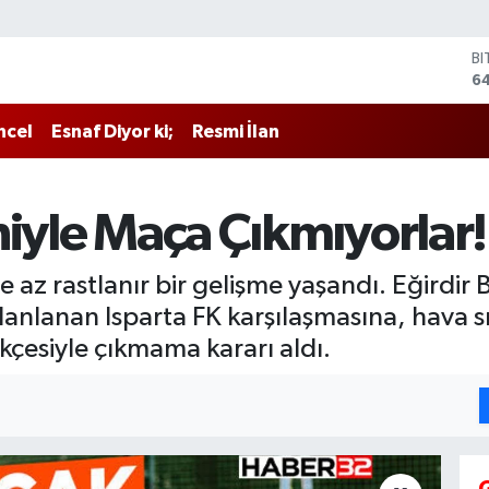
B
6
D
4
ncel
Esnaf Diyor ki;
Resmi İlan
E
5
ST
64
niyle Maça Çıkmıyorlar!
G
6
Bİ
 az rastlanır bir gelişme yaşandı. Eğirdir
13
anlanan Isparta FK karşılaşmasına, hava sı
ekçesiyle çıkmama kararı aldı.