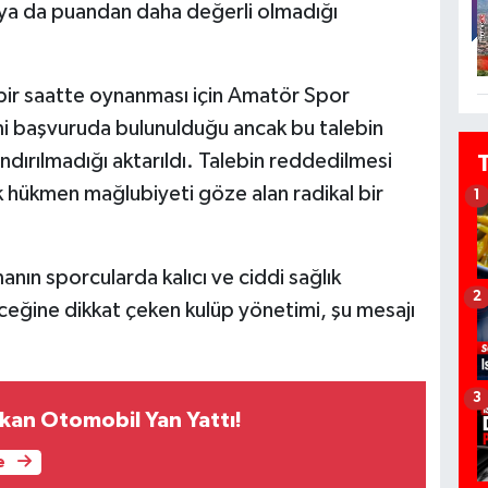
ı ya da puandan daha değerli olmadığı
bir saatte oynanması için Amatör Spor
i başvuruda bulunulduğu ancak bu talebin
dırılmadığı aktarıldı. Talebin reddedilmesi
k hükmen mağlubiyeti göze alan radikal bir
1
anın sporcularda kalıcı ve ciddi sağlık
2
eceğine dikkat çeken kulüp yönetimi, şu mesajı
3
kan Otomobil Yan Yattı!
e