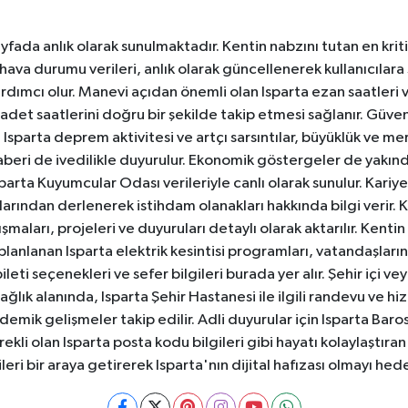
yfada anlık olarak sunulmaktadır. Kentin nabzını tutan en kriti
va durumu verileri, anlık olarak güncellenerek kullanıcılara
dımcı olur. Manevi açıdan önemli olan Isparta ezan saatleri ve
badet saatlerini doğru bir şekilde takip etmesi sağlanır. Güven
sparta deprem aktivitesi ve artçı sarsıntılar, büyüklük ve merk
aberi de ivedilikle duyurulur. Ekonomik göstergeler de yakınd
 Isparta Kuyumcular Odası verileriyle canlı olarak sunulur. Kariy
anlarından derlenerek istihdam olanakları hakkında bilgi verir
aları, projeleri ve duyuruları detaylı olarak aktarılır. Kentin tü
 planlanan Isparta elektrik kesintisi programları, vatandaşların
ti seçenekleri ve sefer bilgileri burada yer alır. Şehir içi veya
 Sağlık alanında, Isparta Şehir Hastanesi ile ilgili randevu ve
ademik gelişmeler takip edilir. Adli duyurular için Isparta Bar
ekli olan Isparta posta kodu bilgileri gibi hayatı kolaylaştıra
ileri bir araya getirerek Isparta'nın dijital hafızası olmayı hede