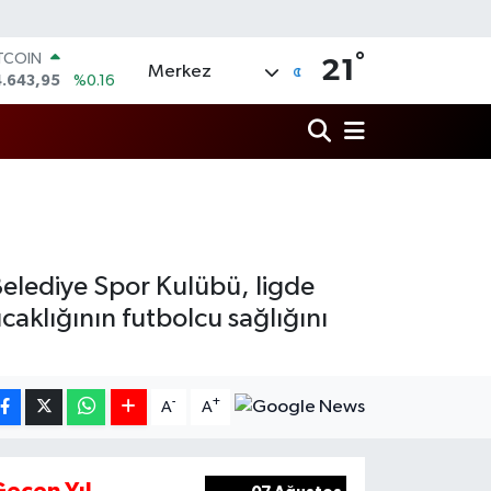
°
ITCOIN
21
Merkez
4.643,95
%0.16
OLAR
7,6704
%0
URO
5,0406
%-0.08
ERLİN
,2143
%0
RAM ALTIN
500.87
%0.12
ST100
 Belediye Spor Kulübü, ligde
.799
%70
caklığının futbolcu sağlığını
-
+
A
A