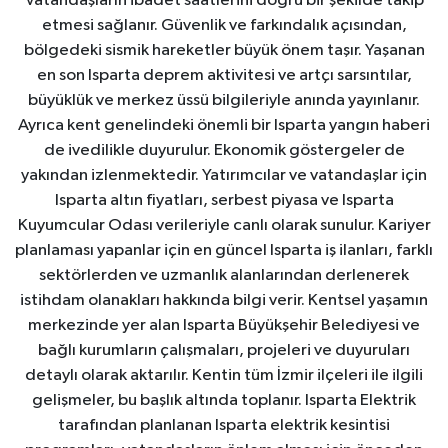
Vatandaşların ibadet saatlerini doğru bir şekilde takip
etmesi sağlanır. Güvenlik ve farkındalık açısından,
bölgedeki sismik hareketler büyük önem taşır. Yaşanan
en son Isparta deprem aktivitesi ve artçı sarsıntılar,
büyüklük ve merkez üssü bilgileriyle anında yayınlanır.
Ayrıca kent genelindeki önemli bir Isparta yangın haberi
de ivedilikle duyurulur. Ekonomik göstergeler de
yakından izlenmektedir. Yatırımcılar ve vatandaşlar için
Isparta altın fiyatları, serbest piyasa ve Isparta
Kuyumcular Odası verileriyle canlı olarak sunulur. Kariyer
planlaması yapanlar için en güncel Isparta iş ilanları, farklı
sektörlerden ve uzmanlık alanlarından derlenerek
istihdam olanakları hakkında bilgi verir. Kentsel yaşamın
merkezinde yer alan Isparta Büyükşehir Belediyesi ve
bağlı kurumların çalışmaları, projeleri ve duyuruları
detaylı olarak aktarılır. Kentin tüm İzmir ilçeleri ile ilgili
gelişmeler, bu başlık altında toplanır. Isparta Elektrik
tarafından planlanan Isparta elektrik kesintisi