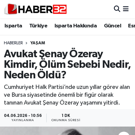
Isparta
Isparta Nöbetçi Eczaneler
Isparta
Türkiye
Isparta Hakkında
Güncel
Es
Isparta Hakkında
Isparta Hava Durumu
HABERLER
YAŞAM
Avukat Şenay Özeray
Esnaf Diyor ki;
Isparta Trafik Yoğunluk Haritası
Kimdir, Ölüm Sebebi Nedir,
ASAYİŞ
Süper Lig Puan Durumu ve Fikstür
Neden Öldü?
BİLİM VE TEKNOLOJİ
Tüm Manşetler
Cumhuriyet Halk Partisi’nde uzun yıllar görev alan
ve Bursa siyasetinde önemli bir figür olarak
EĞİTİM
Son Dakika Haberleri
tanınan Avukat Şenay Özeray yaşamını yitirdi.
GENEL
Haber Arşivi
04.06.2026 - 10:56
1 DK
YAYINLANMA
OKUNMA SÜRESI
Güncel