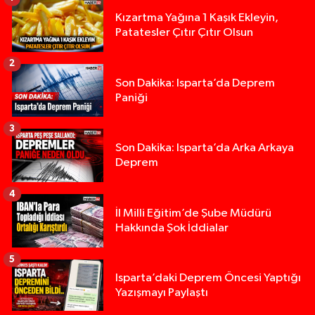
Kızartma Yağına 1 Kaşık Ekleyin,
Patatesler Çıtır Çıtır Olsun
2
Son Dakika: Isparta’da Deprem
Paniği
3
Son Dakika: Isparta’da Arka Arkaya
Deprem
4
İl Milli Eğitim’de Şube Müdürü
Hakkında Şok İddialar
5
Yığılca'da kardeşler arasındaki silahlı kavgada 
13:00 |
Isparta’daki Deprem Öncesi Yaptığı
Yazışmayı Paylaştı
Tur teknesi çalışanlarının birbirine girdiği kavga
12:48 |
MOTOSİKLETLE ÇARPIŞAN OTOMOBİL GÜL HEYKE
02:26 |