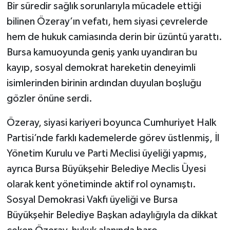
Bir süredir sağlık sorunlarıyla mücadele ettiği
bilinen Özeray’ın vefatı, hem siyasi çevrelerde
Tarihi Yapılarımız
hem de hukuk camiasında derin bir üzüntü yarattı.
Teknoloji
Bursa kamuoyunda geniş yankı uyandıran bu
kayıp, sosyal demokrat hareketin deneyimli
Türkiye
isimlerinden birinin ardından duyulan boşluğu
gözler önüne serdi.
Yerel
Özeray, siyasi kariyeri boyunca Cumhuriyet Halk
İletişim
Partisi’nde farklı kademelerde görev üstlenmiş, İl
Yönetim Kurulu ve Parti Meclisi üyeliği yapmış,
Künye
ayrıca Bursa Büyükşehir Belediye Meclis Üyesi
olarak kent yönetiminde aktif rol oynamıştı.
Sosyal Demokrasi Vakfı üyeliği ve Bursa
Büyükşehir Belediye Başkan adaylığıyla da dikkat