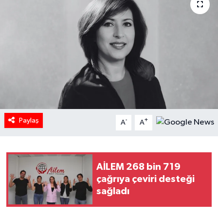
HABERDE İNSAN
İlginç
KÜLTÜR SANAT
MAGAZİN
Oyun
Paylaş
-
+
A
A
POLİTİKA
RESMİ İLANLAR
AİLEM 268 bin 719
çağrıya çeviri desteği
sağladı
SAĞLIK
Spor