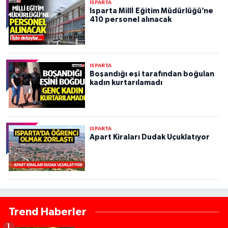
ISPARTA
Isparta Millİ Eğitim Müdürlüğü’ne
410 personel alınacak
ISPARTA
Boşandığı eşi tarafından boğulan
kadın kurtarılamadı
ISPARTA
Apart Kiraları Dudak Uçuklatıyor
Trend Haberler
1