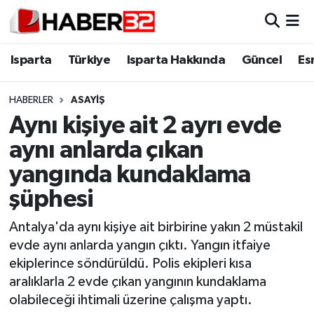
Isparta
Isparta Nöbetçi Eczaneler
Isparta
Türkiye
Isparta Hakkında
Güncel
Es
Isparta Hakkında
Isparta Hava Durumu
HABERLER
ASAYİŞ
Aynı kişiye ait 2 ayrı evde
Esnaf Diyor ki;
Isparta Trafik Yoğunluk Haritası
aynı anlarda çıkan
ASAYİŞ
Süper Lig Puan Durumu ve Fikstür
yangında kundaklama
şüphesi
BİLİM VE TEKNOLOJİ
Tüm Manşetler
Antalya'da aynı kişiye ait birbirine yakın 2 müstakil
EĞİTİM
Son Dakika Haberleri
evde aynı anlarda yangın çıktı. Yangın itfaiye
ekiplerince söndürüldü. Polis ekipleri kısa
GENEL
Haber Arşivi
aralıklarla 2 evde çıkan yangının kundaklama
olabileceği ihtimali üzerine çalışma yaptı.
Güncel