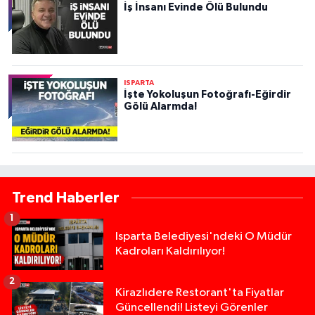
İş İnsanı Evinde Ölü Bulundu
ISPARTA
İşte Yokoluşun Fotoğrafı-Eğirdir
Gölü Alarmda!
Trend Haberler
1
Isparta Belediyesi'ndeki O Müdür
Kadroları Kaldırılıyor!
2
Kirazlıdere Restorant'ta Fiyatlar
Güncellendi! Listeyi Görenler