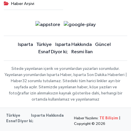
Haber Arşivi
Isparta
Türkiye
Isparta Hakkında
Güncel
Esnaf Diyor ki;
Resmi İlan
Sitede yayınlanan içerik ve yorumlardan yazarları sorumludur.
Yayınlanan yorumlardan Isparta Haber, Isparta Son Dakika Haberleri |
Haber32 sorumlu tutulamaz. Sitedeki tüm harici linkler ayrı bir
sayfada açılır. Sitemizde yayınlanan haber, köşe yazıları ve
fotoğraflar izin alınmaksızın kaynak gösterilse dahi, herhangi bir
ortamda kullanılamaz ve yayınlanamaz
Türkiye
Isparta Hakkında
Haber Yazılımı:
TE Bilişim
|
Esnaf Diyor ki;
Copyright © 2026