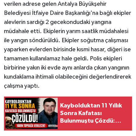
verilen adrese gelen Antalya Büyükşehir
Belediyesi İtfaiye Daire Başkanlığı'na bağlı ekipler
alevlerin sardığı 2 gecekondudaki yangına
müdahale etti. Ekiplerin yarım saatlik müdahalesi
ile yangın söndürüldü. Ekipler soğutma çalışması
yaparken evlerden birisinde kısmi hasar, diğeri ise
tamamen kullanılamaz hale geldi. Polis ekipleri
birbirine yakın iki evde aynı anlarda çıkan yangının
kundaklama ihtimali olabileceğini değerlendirerek
çalışma yaptı.
Kaybolduktan 11 Yıllık
Sonra Kafatası
Bulunmuştu Çözdü:
Yarın Toprağa