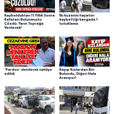
Kaybolduktan 11 Yıllık Sonra
İki kuzenin hayatını
Kafatası Bulunmuştu
kaybettiği kavgada 1
Çözdü: Yarın Toprağa
tutuklama
Verilecek!
'Pardon' denilerek tahliye
Kayıp Kızlardan Biri
edildi
Bulundu, Diğeri Hala
Aranıyor!