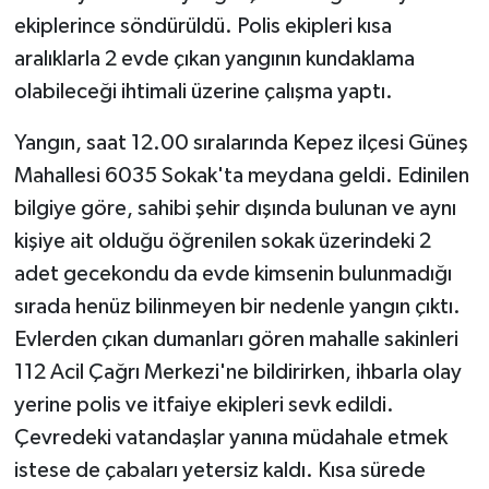
ekiplerince söndürüldü. Polis ekipleri kısa
Tarihi Yapılarımız
aralıklarla 2 evde çıkan yangının kundaklama
olabileceği ihtimali üzerine çalışma yaptı.
Teknoloji
Yangın, saat 12.00 sıralarında Kepez ilçesi Güneş
Türkiye
Mahallesi 6035 Sokak'ta meydana geldi. Edinilen
bilgiye göre, sahibi şehir dışında bulunan ve aynı
Yerel
kişiye ait olduğu öğrenilen sokak üzerindeki 2
adet gecekondu da evde kimsenin bulunmadığı
İletişim
sırada henüz bilinmeyen bir nedenle yangın çıktı.
Künye
Evlerden çıkan dumanları gören mahalle sakinleri
112 Acil Çağrı Merkezi'ne bildirirken, ihbarla olay
yerine polis ve itfaiye ekipleri sevk edildi.
Çevredeki vatandaşlar yanına müdahale etmek
istese de çabaları yetersiz kaldı. Kısa sürede