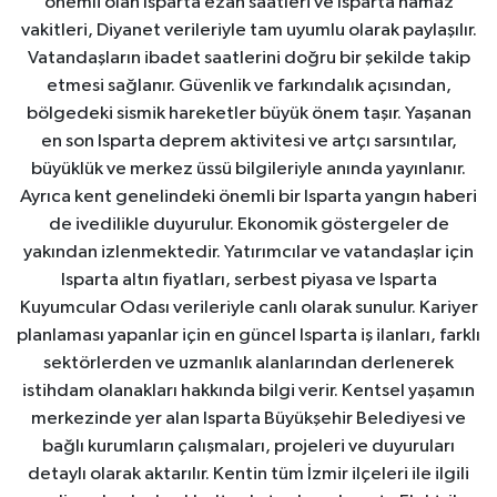
önemli olan Isparta ezan saatleri ve Isparta namaz
vakitleri, Diyanet verileriyle tam uyumlu olarak paylaşılır.
Vatandaşların ibadet saatlerini doğru bir şekilde takip
etmesi sağlanır. Güvenlik ve farkındalık açısından,
bölgedeki sismik hareketler büyük önem taşır. Yaşanan
en son Isparta deprem aktivitesi ve artçı sarsıntılar,
büyüklük ve merkez üssü bilgileriyle anında yayınlanır.
Ayrıca kent genelindeki önemli bir Isparta yangın haberi
de ivedilikle duyurulur. Ekonomik göstergeler de
yakından izlenmektedir. Yatırımcılar ve vatandaşlar için
Isparta altın fiyatları, serbest piyasa ve Isparta
Kuyumcular Odası verileriyle canlı olarak sunulur. Kariyer
planlaması yapanlar için en güncel Isparta iş ilanları, farklı
sektörlerden ve uzmanlık alanlarından derlenerek
istihdam olanakları hakkında bilgi verir. Kentsel yaşamın
merkezinde yer alan Isparta Büyükşehir Belediyesi ve
bağlı kurumların çalışmaları, projeleri ve duyuruları
detaylı olarak aktarılır. Kentin tüm İzmir ilçeleri ile ilgili