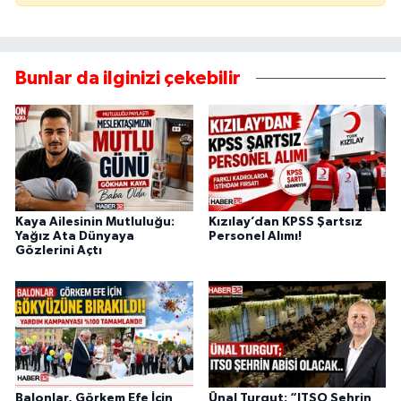
Bunlar da ilginizi çekebilir
Kaya Ailesinin Mutluluğu:
Kızılay’dan KPSS Şartsız
Yağız Ata Dünyaya
Personel Alımı!
Gözlerini Açtı
Balonlar, Görkem Efe İçin
Ünal Turgut: “ITSO Şehrin