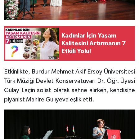
Tarihi Yapılarımız
Teknoloji
Kadınlar İçin Yaşam
Kalitesini Artırmanın 7
Türkiye
Etkili Yolu!
Yerel
Etkinlikte, Burdur Mehmet Akif Ersoy Üniversitesi
İletişim
Türk Müziği Devlet Konservatuvarı Dr. Öğr. Üyesi
Gülay Laçin solist olarak sahne alırken, kendisine
Künye
piyanist Mahire Gulıyeva eşlik etti.