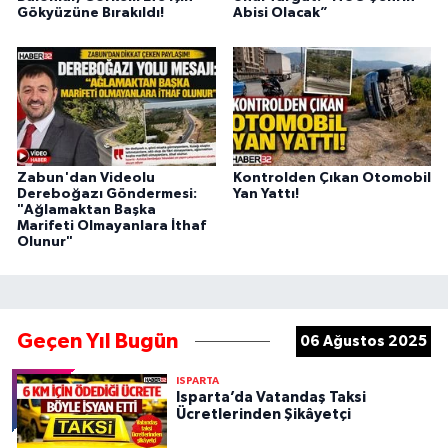
Gökyüzüne Bırakıldı!
Abisi Olacak”
Zabun'dan Videolu
Kontrolden Çıkan Otomobil
Dereboğazı Göndermesi:
Yan Yattı!
"Ağlamaktan Başka
Marifeti Olmayanlara İthaf
Olunur"
Geçen Yıl Bugün
06 Ağustos 2025
ISPARTA
Isparta’da Vatandaş Taksi
Ücretlerinden Şikâyetçi