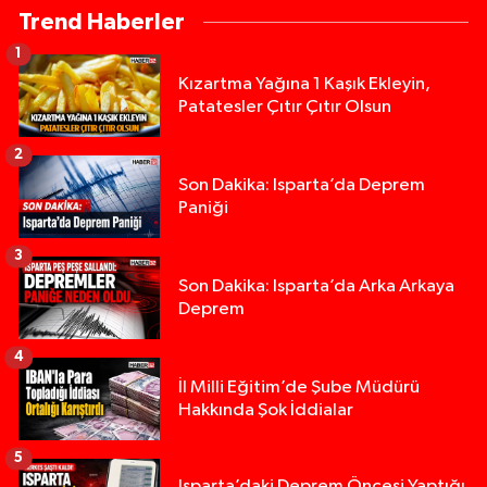
Trend Haberler
1
Kızartma Yağına 1 Kaşık Ekleyin,
Patatesler Çıtır Çıtır Olsun
2
Son Dakika: Isparta’da Deprem
Paniği
3
Son Dakika: Isparta’da Arka Arkaya
Deprem
4
İl Milli Eğitim’de Şube Müdürü
Hakkında Şok İddialar
5
Yığılca'da kardeşler arasındaki silahlı kavgada 
13:00 |
Isparta’daki Deprem Öncesi Yaptığı