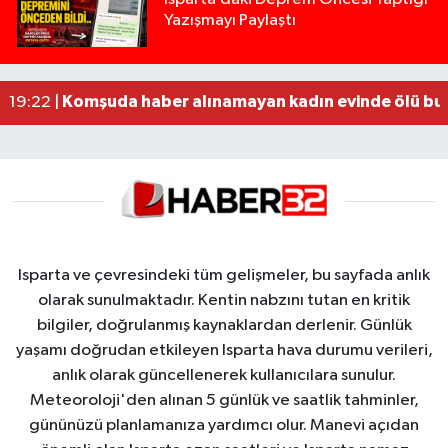
Yazışmayı Paylaştı
Tur teknesi çalışanlarının birbirine girdiği kavga
12:48 |
MOTOSİKLETLE ÇARPIŞAN OTOMOBİL GÜL HEYKE
02:26 |
Alzheimer Hastası Adamdan Saatlerdir Haber A
20:12 |
Komşuda haber alınamayan kadın evinde ölü bu
19:22 |
Isparta ve çevresindeki tüm gelişmeler, bu sayfada anlık
olarak sunulmaktadır. Kentin nabzını tutan en kritik
bilgiler, doğrulanmış kaynaklardan derlenir. Günlük
yaşamı doğrudan etkileyen Isparta hava durumu verileri,
anlık olarak güncellenerek kullanıcılara sunulur.
Meteoroloji'den alınan 5 günlük ve saatlik tahminler,
gününüzü planlamanıza yardımcı olur. Manevi açıdan