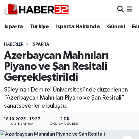
Isparta
Isparta Nöbetçi Eczaneler
Isparta
Türkiye
Isparta Hakkında
Güncel
Es
Isparta Hakkında
Isparta Hava Durumu
HABERLER
ISPARTA
Azerbaycan Mahnıları
Esnaf Diyor ki;
Isparta Trafik Yoğunluk Haritası
Piyano ve Şan Resitali
ASAYİŞ
Süper Lig Puan Durumu ve Fikstür
Gerçekleştirildi
BİLİM VE TEKNOLOJİ
Tüm Manşetler
Süleyman Demirel Üniversitesi'nde düzenlenen
“Azerbaycan Mahnıları Piyano ve Şan Resitali”
EĞİTİM
Son Dakika Haberleri
sanatseverlerle buluştu.
GENEL
Haber Arşivi
18.10.2025 - 15:37
2 DK
YAYINLANMA
OKUNMA SÜRESI
Güncel