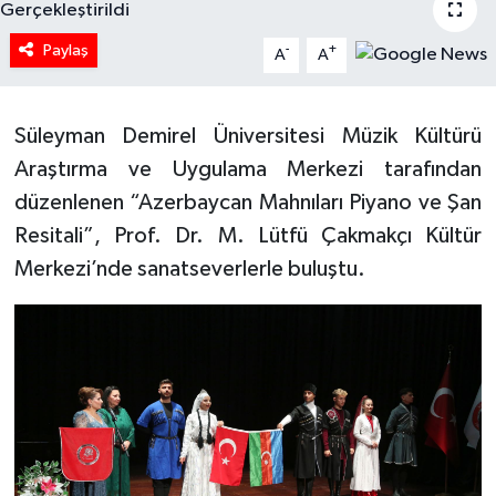
HABERDE İNSAN
Paylaş
-
+
A
A
İlginç
Süleyman Demirel Üniversitesi Müzik Kültürü
KÜLTÜR SANAT
Araştırma ve Uygulama Merkezi tarafından
düzenlenen “Azerbaycan Mahnıları Piyano ve Şan
MAGAZİN
Resitali”, Prof. Dr. M. Lütfü Çakmakçı Kültür
Oyun
Merkezi’nde sanatseverlerle buluştu.
POLİTİKA
RESMİ İLANLAR
SAĞLIK
Spor