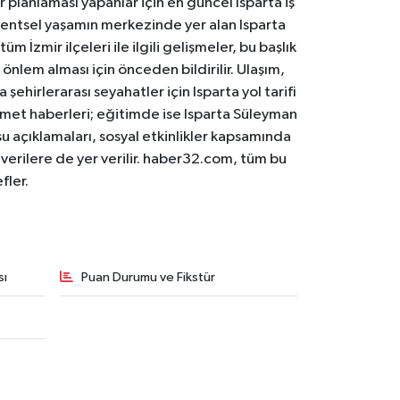
er planlaması yapanlar için en güncel Isparta iş
. Kentsel yaşamın merkezinde yer alan Isparta
m İzmir ilçeleri ile ilgili gelişmeler, bu başlık
 önlem alması için önceden bildirilir. Ulaşım,
 şehirlerarası seyahatler için Isparta yol tarifi
 hizmet haberleri; eğitimde ise Isparta Süleyman
osu açıklamaları, sosyal etkinlikler kapsamında
n verilere de yer verilir. haber32.com, tüm bu
fler.
sı
Puan Durumu ve Fikstür