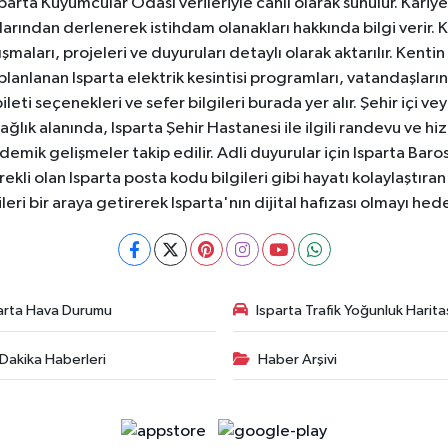
 Isparta Kuyumcular Odası verileriyle canlı olarak sunulur. Kariy
anlarından derlenerek istihdam olanakları hakkında bilgi verir
aları, projeleri ve duyuruları detaylı olarak aktarılır. Kentin tü
 planlanan Isparta elektrik kesintisi programları, vatandaşların
ti seçenekleri ve sefer bilgileri burada yer alır. Şehir içi veya
 Sağlık alanında, Isparta Şehir Hastanesi ile ilgili randevu ve
ademik gelişmeler takip edilir. Adli duyurular için Isparta Bar
ekli olan Isparta posta kodu bilgileri gibi hayatı kolaylaştıra
ileri bir araya getirerek Isparta'nın dijital hafızası olmayı hede
arta Hava Durumu
Isparta Trafik Yoğunluk Harita
Dakika Haberleri
Haber Arşivi