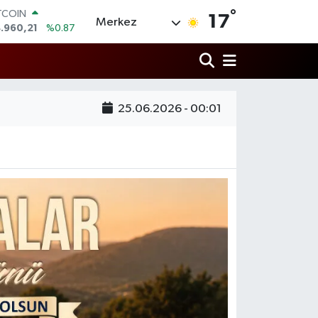
°
TCOIN
17
Merkez
.960,21
%0.87
OLAR
,7436
%0.18
URO
,2510
%0.32
ERLİN
25.06.2026 - 00:01
,4811
%0.38
AM ALTIN
660.55
%0.03
ST100
.779
%-14