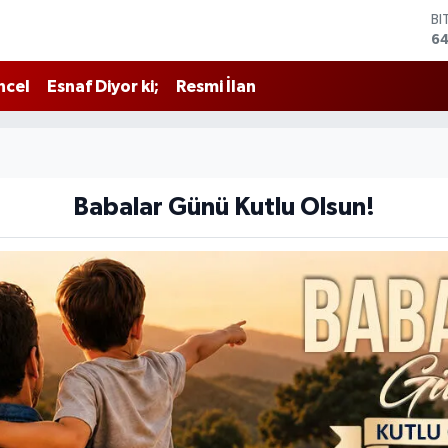
BI
64
D
47
ncel
Esnaf Diyor ki;
Resmi İlan
E
55
ST
64
GR
6
Babalar Günü Kutlu Olsun!
Bİ
13