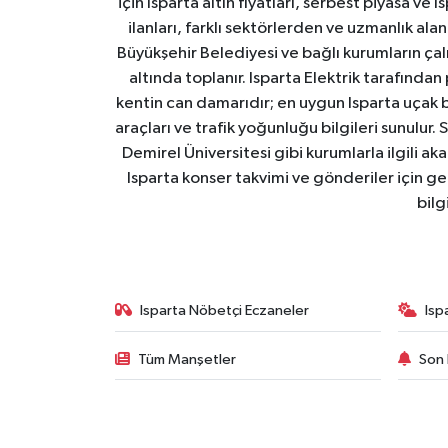
için Isparta altın fiyatları, serbest piyasa ve
ilanları, farklı sektörlerden ve uzmanlık al
Tarihi Yapılarımız
Büyükşehir Belediyesi ve bağlı kurumların çalışm
altında toplanır. Isparta Elektrik tarafından
Teknoloji
kentin can damarıdır; en uygun Isparta uçak bile
araçları ve trafik yoğunluğu bilgileri sunulur.
Türkiye
Demirel Üniversitesi gibi kurumlarla ilgili ak
Isparta konser takvimi ve gönderiler için ger
Yerel
bilg
İletişim
Künye
Isparta Nöbetçi Eczaneler
Isp
Tüm Manşetler
Son 