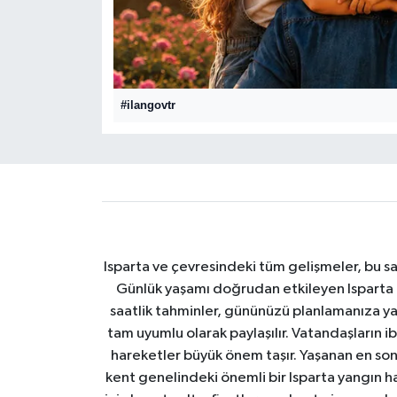
HABERDE İNSAN
İlginç
#ilangovtr
KÜLTÜR SANAT
MAGAZİN
Oyun
POLİTİKA
Isparta ve çevresindeki tüm gelişmeler, bu sa
Günlük yaşamı doğrudan etkileyen Isparta ha
RESMİ İLANLAR
saatlik tahminler, gününüzü planlamanıza yar
tam uyumlu olarak paylaşılır. Vatandaşların i
SAĞLIK
hareketler büyük önem taşır. Yaşanan en son I
kent genelindeki önemli bir Isparta yangın h
Spor