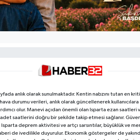
yfada anlık olarak sunulmaktadır. Kentin nabzını tutan en kriti
va durumu verileri, anlık olarak güncellenerek kullanıcılara
dımcı olur. Manevi açıdan önemli olan Isparta ezan saatleri ve
badet saatlerini doğru bir şekilde takip etmesi sağlanır. Güven
sparta deprem aktivitesi ve artçı sarsıntılar, büyüklük ve merk
aberi de ivedilikle duyurulur. Ekonomik göstergeler de yakınd