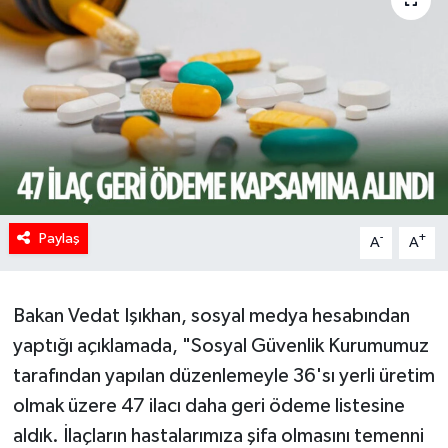
HABERDE İNSAN
İlginç
KÜLTÜR SANAT
MAGAZİN
Paylaş
Oyun
-
+
A
A
POLİTİKA
Bakan Vedat Işıkhan, sosyal medya hesabından
RESMİ İLANLAR
yaptığı açıklamada, "Sosyal Güvenlik Kurumumuz
tarafından yapılan düzenlemeyle 36'sı yerli üretim
SAĞLIK
olmak üzere 47 ilacı daha geri ödeme listesine
aldık. İlaçların hastalarımıza şifa olmasını temenni
Spor