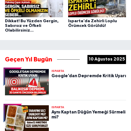
Dikkat! Bu Yüzden Gergin,
Isparta’da Zehirli Loplu
Sabırsız ve Öfkeli
Örümcek Görüldü!
Olabilirsiniz...
Geçen Yıl Bugün
10 Ağustos 2025
ISPARTA
Google’dan Depremde Kritik Uyarı
ISPARTA
Aynı Kaptan Düğün Yemeği Sürmeli
mi?