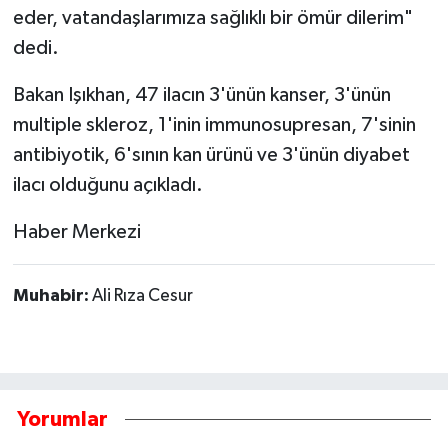
eder, vatandaşlarımıza sağlıklı bir ömür dilerim"
dedi.
Tarihi Yapılarımız
Bakan Işıkhan, 47 ilacın 3'ünün kanser, 3'ünün
Teknoloji
multiple skleroz, 1'inin immunosupresan, 7'sinin
Türkiye
antibiyotik, 6'sının kan ürünü ve 3'ünün diyabet
ilacı olduğunu açıkladı.
Yerel
Haber Merkezi
İletişim
Muhabir:
Ali Rıza Cesur
Künye
Yorumlar