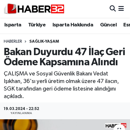
Isparta
Isparta Nöbetçi Eczaneler
Isparta
Türkiye
Isparta Hakkında
Güncel
Es
Isparta Hakkında
Isparta Hava Durumu
HABERLER
SAĞLIK-YAŞAM
Bakan Duyurdu 47 İlaç Geri
Esnaf Diyor ki;
Isparta Trafik Yoğunluk Haritası
Ödeme Kapsamına Alındı
ASAYİŞ
Süper Lig Puan Durumu ve Fikstür
ÇALIŞMA ve Sosyal Güvenlik Bakanı Vedat
Işıkhan, 36'sı yerli üretim olmak üzere 47 ilacın,
BİLİM VE TEKNOLOJİ
Tüm Manşetler
SGK tarafından geri ödeme listesine alındığını
açıkladı.
EĞİTİM
Son Dakika Haberleri
19.03.2024 - 22:52
GENEL
Haber Arşivi
YAYINLANMA
Güncel