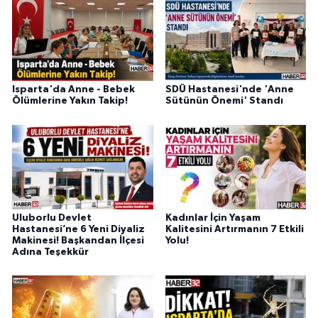
Isparta'da Anne - Bebek
SDÜ Hastanesi'nde 'Anne
Ölümlerine Yakın Takip!
Sütünün Önemi' Standı
Uluborlu Devlet
Kadınlar İçin Yaşam
Hastanesi’ne 6 Yeni Diyaliz
Kalitesini Artırmanın 7 Etkili
Makinesi! Başkandan İlçesi
Yolu!
Adına Teşekkür