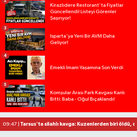
2
Kirazlıdere Restorant'ta Fiyatlar
Güncellendi! Listeyi Görenler
Şaşırıyor!
3
Isparta'ya Yeni Bir AVM Daha
Geliyor!
4
Emekli İmam Yaşamına Son Verdi
5
14 ve 16 Yaşlarındaki Kız Kardeşlerden Haber Al
02:19 |
Komşular Arası Park Kavgası Kanlı
Bitti: Baba - Oğul Bıçaklandı!
Demirkapı Tüneli'nde feci kaza: Yaşlı çift hayatın
17:30 |
Takla atan otomobil palmiye ağacına çarptı: 1 ya
15:00 |
Tarsus'taki silahlı kavgada ölü sayısı 2'ye yükse
13:48 |
Tarsus'ta silahlı kavga: Kuzenlerden biri öldü, d
09:47 |