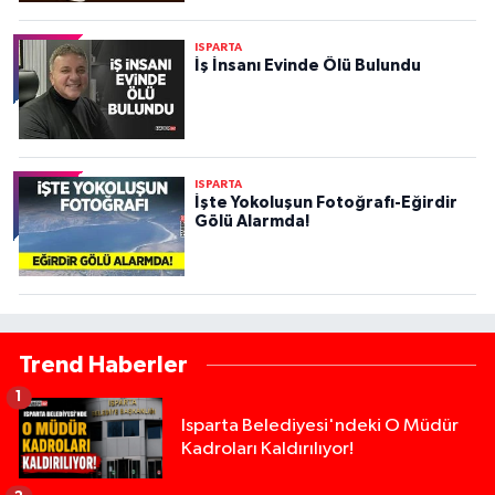
ISPARTA
İş İnsanı Evinde Ölü Bulundu
ISPARTA
İşte Yokoluşun Fotoğrafı-Eğirdir
Gölü Alarmda!
Trend Haberler
1
Isparta Belediyesi'ndeki O Müdür
Kadroları Kaldırılıyor!