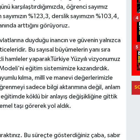
ünü karşılaştırdığımızda, öğrenci sayımız
sayımızın %123,3, derslik sayımızın %103,4,
4
nında arttığını görüyoruz.
evlatlarına duyduğu inancın ve güvenin yalnızca
5
iceleridir. Bu sayısal büyümelerin yanı sıra
etli hamleler yaparakTürkiye Yüzyılı vizyonumuz
 Modeli'ni eğitim sistemimize kazandırdık.
 uyumlu kılma, millî ve manevi değerlerimizle
ğrenmeyi sadece bilgi aktarımına değil, anlam
S
itimde köklü bir anlayış değişikliğine gittik
mel taşı görerek yol aldık.
ıraktınız. Bu süreçte gösterdiğiniz çaba, sabır