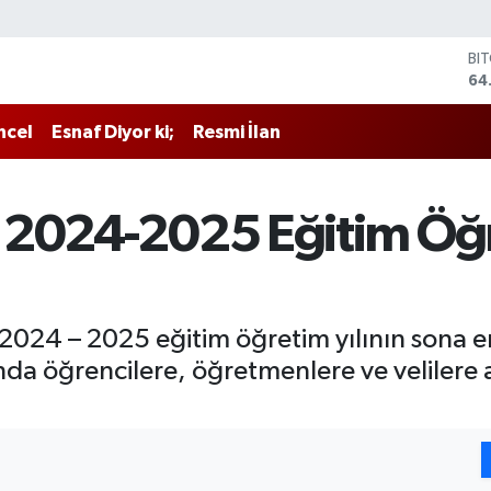
BI
64
DO
47
EU
ncel
Esnaf Diyor ki;
Resmi İlan
55
ST
64
GR
 2024-2025 Eğitim Öğr
65
Bİ
13
, 2024 – 2025 eğitim öğretim yılının sona e
da öğrencilere, öğretmenlere ve velilere a