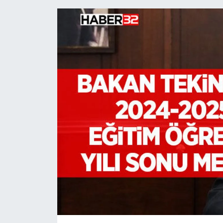
HABERDE İNSAN
İlginç
KÜLTÜR SANAT
MAGAZİN
Oyun
POLİTİKA
RESMİ İLANLAR
SAĞLIK
Spor