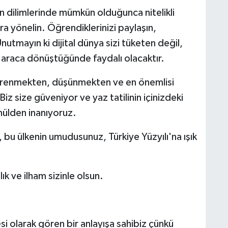
n dilimlerinde mümkün olduğunca nitelikli
lara yönelin. Öğrendiklerinizi paylaşın,
utmayın ki dijital dünya sizi tüketen değil,
r araca dönüştüğünde faydalı olacaktır.
ğrenmekten, düşünmekten ve en önemlisi
z size güveniyor ve yaz tatilinin içinizdeki
nülden inanıyoruz.
z, bu ülkenin umudusunuz, Türkiye Yüzyılı'na ışık
ık ve ilham sizinle olsun.
esi olarak gören bir anlayışa sahibiz çünkü