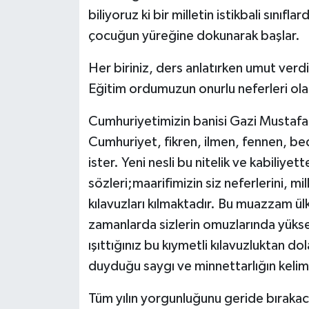
biliyoruz ki bir milletin istikbali sınıf
çocuğun yüreğine dokunarak başlar.
Her biriniz, ders anlatırken umut verd
Eğitim ordumuzun onurlu neferleri olara
Cumhuriyetimizin banisi Gazi Mustaf
Cumhuriyet, fikren, ilmen, fennen, be
ister. Yeni nesli bu nitelik ve kabiliyet
sözleri;maarifimizin siz neferlerini, mil
kılavuzları kılmaktadır. Bu muazzam ü
zamanlarda sizlerin omuzlarında yüksel
ışıttığınız bu kıymetli kılavuzluktan do
duyduğu saygı ve minnettarlığın kelime
Tüm yılın yorgunluğunu geride bırakaca