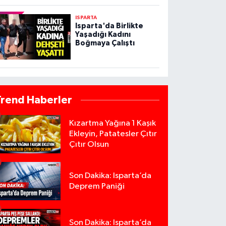
ISPARTA
Isparta'da Birlikte
Yaşadığı Kadını
Boğmaya Çalıştı
Trend Haberler
Kızartma Yağına 1 Kaşık
Ekleyin, Patatesler Çıtır
Çıtır Olsun
Son Dakika: Isparta’da
Deprem Paniği
Son Dakika: Isparta’da