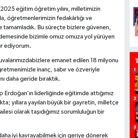
2025 eğitim öğretim yılını, milletimizin
a, öğretmenlerimizin fedakârlığı ve
kte tamamladık. Bu süreçte bizlere güvenen,
kademesinde bizimle omuz omuza yol yürüyen
ür ediyorum.
 yuvalarımızdabizlere emanet edilen 18 milyonu
ğretmenimizle inanç, sabır ve özveriyle
1
nı daha geride bıraktık.
Erdoğan'ın liderliğinde eğitimde attığımız
2
a; yıllara yayılan büyük bir gayretin, milletçe
ilesi olarak taşıdığımız sorumluluğun bir
3
aha iyi kavrayabilmek için geriye dönerek