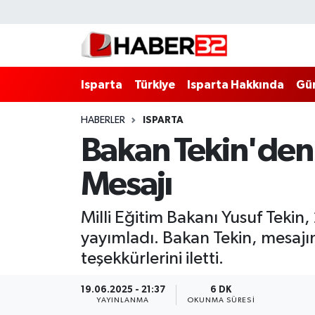
Isparta
Isparta Nöbetçi Eczaneler
Isparta
Türkiye
Isparta Hakkında
Gü
Isparta Hakkında
Isparta Hava Durumu
HABERLER
ISPARTA
Esnaf Diyor ki;
Isparta Trafik Yoğunluk Haritası
Bakan Tekin'den
ASAYİŞ
Süper Lig Puan Durumu ve Fikstür
Mesajı
BİLİM VE TEKNOLOJİ
Tüm Manşetler
Milli Eğitim Bakanı Yusuf Tekin
EĞİTİM
Son Dakika Haberleri
yayımladı. Bakan Tekin, mesajın
teşekkürlerini iletti.
GENEL
Haber Arşivi
19.06.2025 - 21:37
6 DK
YAYINLANMA
OKUNMA SÜRESI
Güncel