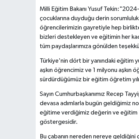
Milli Eğitim Bakanı Yusuf Tekin:"2024-
Tarihi Yapılarımız
çocuklarına duyduğu derin sorumlulukl
öğrencilerimizin gayretiyle hep birli
Teknoloji
bizleri destekleyen ve eğitimin her 
tüm paydaşlarımıza gönülden teşekk
Türkiye
Türkiye'nin dört bir yanındaki eğitim
Yerel
aşkın öğrencimiz ve 1 milyonu aşkın ö
İletişim
sürdürdüğümüz bir eğitim öğretim yılı
Sayın Cumhurbaşkanımız Recep Tayyip 
Künye
devasa adımlarla bugün geldiğimiz nokt
eğitime verdiğimiz değerin ve eğitim a
göstergesidir.
Bu çabanın nereden nereye geldiğini d