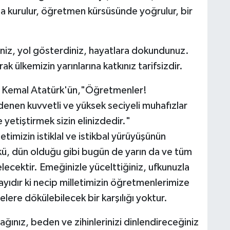
larda kurulur, öğretmen kürsüsünde yoğrulur, bir
iniz, yol gösterdiniz, hayatlara dokundunuz.
k ülkemizin yarınlarına katkınız tarifsizdir.
a Kemal Atatürk'ün,"Öğretmenler!
denen kuvvetli ve yüksek seciyeli muhafızlar
te yetiştirmek sizin elinizdedir."
letimizin istiklal ve istikbal yürüyüşünün
lkü, dün olduğu gibi bugün de yarın da ve tüm
ecektir. Emeğinizle yücelttiğiniz, ufkunuzla
layıdır ki necip milletimizin öğretmenlerimize
lere dökülebilecek bir karşılığı yoktur.
ğınız, beden ve zihinlerinizi dinlendireceğiniz