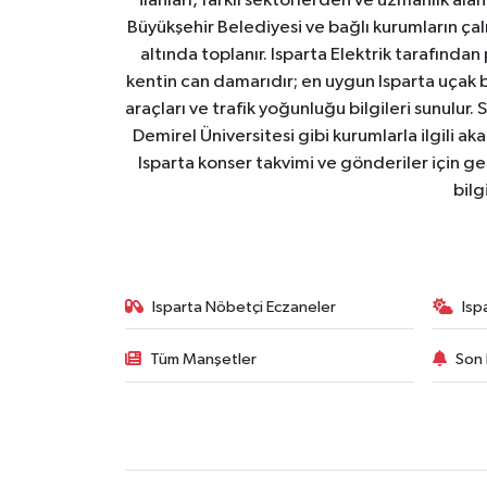
ilanları, farklı sektörlerden ve uzmanlık al
Büyükşehir Belediyesi ve bağlı kurumların çalışm
altında toplanır. Isparta Elektrik tarafından
kentin can damarıdır; en uygun Isparta uçak bile
araçları ve trafik yoğunluğu bilgileri sunulur.
Demirel Üniversitesi gibi kurumlarla ilgili ak
Isparta konser takvimi ve gönderiler için ger
bilg
Isparta Nöbetçi Eczaneler
Isp
Tüm Manşetler
Son 