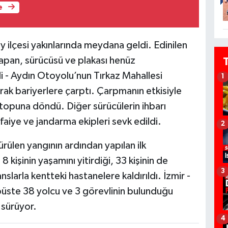
e
 ilçesi yakınlarında meydana geldi. Edinilen
 yapan, sürücüsü ve plakası henüz
 - Aydın Otoyolu’nun Tırkaz Mahallesi
1
rak bariyerlere çarptı. Çarpmanın etkisiyle
topuna döndü. Diğer sürücülerin ihbarı
tfaiye ve jandarma ekipleri sevk edildi.
2
rülen yangının ardından yapılan ilk
kişinin yaşamını yitirdiği, 33 kişinin de
3
nslarla kentteki hastanelere kaldırıldı. İzmir -
obüste 38 yolcu ve 3 görevlinin bulunduğu
 sürüyor.
4