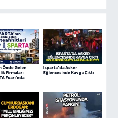
ın Önde Gelen
Isparta'da Asker
ik Firmaları
Eğlencesinde Kavga Çıktı
A Fuarı’nda