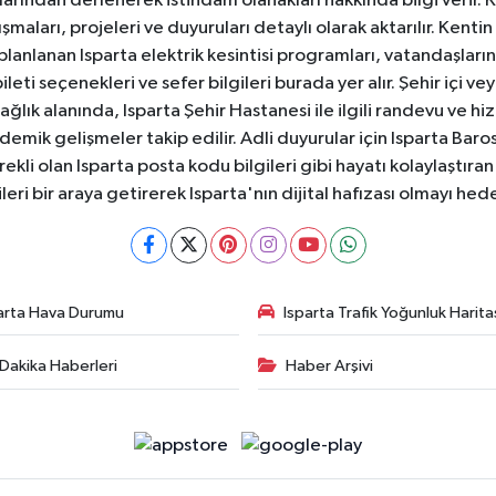
anlarından derlenerek istihdam olanakları hakkında bilgi verir
aları, projeleri ve duyuruları detaylı olarak aktarılır. Kentin tü
 planlanan Isparta elektrik kesintisi programları, vatandaşların
ti seçenekleri ve sefer bilgileri burada yer alır. Şehir içi veya
 Sağlık alanında, Isparta Şehir Hastanesi ile ilgili randevu ve
ademik gelişmeler takip edilir. Adli duyurular için Isparta Bar
ekli olan Isparta posta kodu bilgileri gibi hayatı kolaylaştıra
ileri bir araya getirerek Isparta'nın dijital hafızası olmayı hede
arta Hava Durumu
Isparta Trafik Yoğunluk Harita
Dakika Haberleri
Haber Arşivi