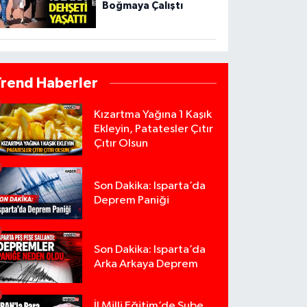
Boğmaya Çalıştı
Trend Haberler
Kızartma Yağına 1 Kaşık
Ekleyin, Patatesler Çıtır
Çıtır Olsun
Son Dakika: Isparta’da
Deprem Paniği
Son Dakika: Isparta’da
Arka Arkaya Deprem
İl Milli Eğitim’de Şube