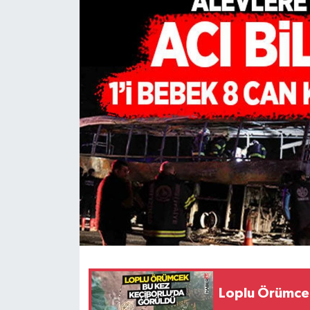
HABERDE İNSAN
İlginç
KÜLTÜR SANAT
MAGAZİN
Oyun
POLİTİKA
RESMİ İLANLAR
SAĞLIK
Loplu Örümcek
Spor