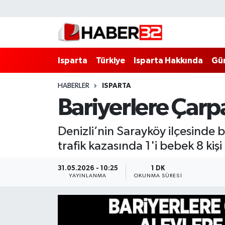
Isparta
Isparta Nöbetçi Eczaneler
Isparta
Türkiye
Isparta Hakkında
Gü
Isparta Hakkında
Isparta Hava Durumu
HABERLER
ISPARTA
Esnaf Diyor ki;
Isparta Trafik Yoğunluk Haritası
Bariyerlere Çarp
ASAYİŞ
Süper Lig Puan Durumu ve Fikstür
Denizli’nin Sarayköy ilçesinde
BİLİM VE TEKNOLOJİ
Tüm Manşetler
trafik kazasında 1'i bebek 8 kişi
EĞİTİM
Son Dakika Haberleri
31.05.2026 - 10:25
1 DK
YAYINLANMA
OKUNMA SÜRESI
GENEL
Haber Arşivi
Güncel