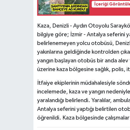
İçeriği Görüntül
Tarihi Yapılarımız
Kaza, Denizli - Aydın Otoyolu Sarayköy
Teknoloji
bilgiye göre; İzmir - Antalya seferini
belirlenemeyen yolcu otobüsü, Denizli
Türkiye
yakınlarına geldiğinde kontrolden çıka
Yerel
yangın başlayan otobüs bir anda alev 
üzerine kaza bölgesine sağlık, polis, i
İletişim
İtfaiye ekiplerinin müdahalesiyle söndü
Künye
incelemede, kaza ve yangın nedeniyle 8 
yaralandığı belirlendi. Yaralılar, ambula
Antalya seferini yaptığı belirtilen ot
öğrenildi. Kaza bölgesinde çalışmalar