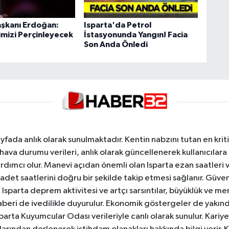
şkanı Erdoğan:
Isparta'da Petrol
iğimizi Perçinleyecek
İstasyonunda Yangın! Facia
Son Anda Önledi
yfada anlık olarak sunulmaktadır. Kentin nabzını tutan en kriti
va durumu verileri, anlık olarak güncellenerek kullanıcılara
dımcı olur. Manevi açıdan önemli olan Isparta ezan saatleri ve
badet saatlerini doğru bir şekilde takip etmesi sağlanır. Güven
sparta deprem aktivitesi ve artçı sarsıntılar, büyüklük ve merk
aberi de ivedilikle duyurulur. Ekonomik göstergeler de yakınd
 Isparta Kuyumcular Odası verileriyle canlı olarak sunulur. Kariy