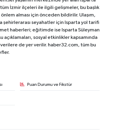
. Kentsel yaşamın merkezinde yer alan Isparta
m İzmir ilçeleri ile ilgili gelişmeler, bu başlık
 önlem alması için önceden bildirilir. Ulaşım,
 şehirlerarası seyahatler için Isparta yol tarifi
 hizmet haberleri; eğitimde ise Isparta Süleyman
osu açıklamaları, sosyal etkinlikler kapsamında
n verilere de yer verilir. haber32.com, tüm bu
fler.
sı
Puan Durumu ve Fikstür