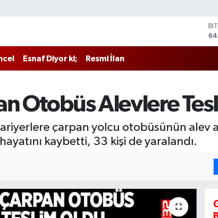
BI
64
DO
47
ncel
Esnaf Diyor ki;
Resmi İlan
EU
55
ST
64
an Otobüs Alevlere Tes
GR
65
Bİ
 bariyerlere çarpan yolcu otobüsünün ale
13
 hayatını kaybetti, 33 kişi de yaralandı.