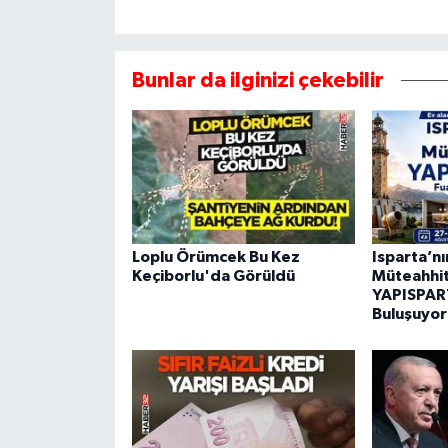
Bunlar da ilginizi çekebilir
Loplu Örümcek Bu Kez
Isparta’n
Keçiborlu'da Görüldü
Müteahhitl
YAPISPART
Buluşuyor