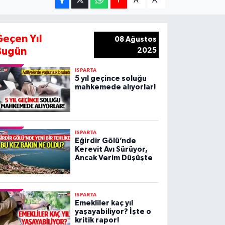
A
A
Geçen Yıl
08 Ağustos
Bugün
2025
ISPARTA
5 yıl geçince soluğu
mahkemede alıyorlar!
ISPARTA
Eğirdir Gölü’nde
Kerevit Avı Sürüyor,
Ancak Verim Düşüşte
ISPARTA
Emekliler kaç yıl
yaşayabiliyor? İşte o
kritik rapor!