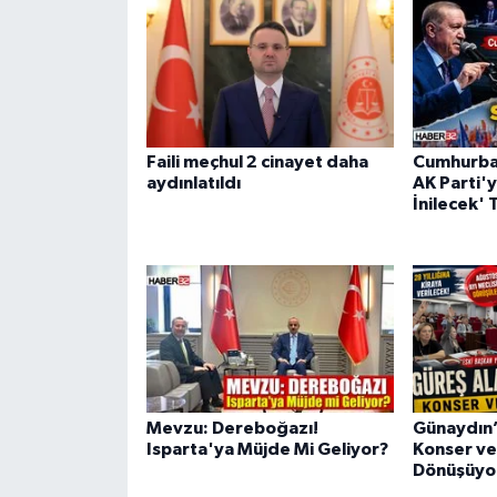
Faili meçhul 2 cinayet daha
Cumhurba
aydınlatıldı
AK Parti'y
İnilecek' 
Mevzu: Dereboğazı!
Günaydın’
Isparta'ya Müjde Mi Geliyor?
Konser ve
Dönüşüyo