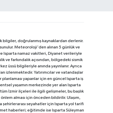
k bilgiler, doğrulanmış kaynaklardan derlenir.
 sunulur. Meteoroloji'den alınan 5 günlük ve
 Isparta namaz vakitleri, Diyanet verileriyle
lik ve farkındalık açısından, bölgedeki sismik
ez üssü bilgileriyle anında yayınlanır. Ayrıca
an izlenmektedir. Yatırımcılar ve vatandaşlar
er planlaması yapanlar için en güncel Isparta iş
. Kentsel yaşamın merkezinde yer alan Isparta
m İzmir ilçeleri ile ilgili gelişmeler, bu başlık
 önlem alması için önceden bildirilir. Ulaşım,
 şehirlerarası seyahatler için Isparta yol tarifi
 hizmet haberleri; eğitimde ise Isparta Süleyman