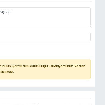
ş bulunuyor ve tüm sorumluluğu üstleniyorsunuz. Yazılan
utulamaz.