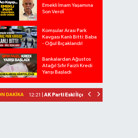
Emekli İmam Yaşamına
Son Verdi
Komşular Arası Park
Kavgası Kanlı Bitti: Baba
- Oğul Bıçaklandı!
Bankalardan Ağustos
Anız Yangını Kazaya Neden Oldu: 13 Ara
17:18 |
Atağı! Sıfır Faizli Kredi
Alevlere Teslim Olan Gecekondu Kull
17:08 |
Yarışı Başladı
Yolcu Otobüsüyle Minibüsün Çarpışt
13:46 |
Faili meçhul 2 cinayet daha aydınlatıld
13:19 |
ON DAKIKA
AK Parti Eski İlçe Başkanının Aracı Kur
12:21 |