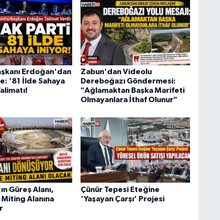
şkanı Erdoğan'dan
Zabun'dan Videolu
e: '81 İlde Sahaya
Dereboğazı Göndermesi:
Talimatı!
"Ağlamaktan Başka Marifeti
Olmayanlara İthaf Olunur"
ın Güreş Alanı,
Çünür Tepesi Eteğine
 Miting Alanına
‘Yaşayan Çarşı’ Projesi
r