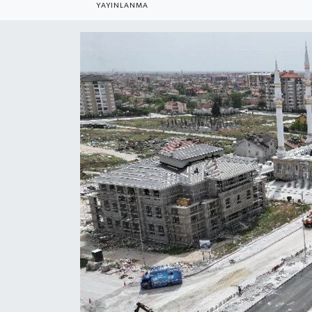
YAYINLANMA
HABERDE İNSAN
İlginç
KÜLTÜR SANAT
MAGAZİN
Oyun
POLİTİKA
RESMİ İLANLAR
SAĞLIK
Spor