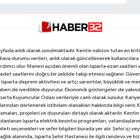
yfada anlık olarak sunulmaktadır. Kentin nabzını tutan en kriti
va durumu verileri, anlık olarak güncellenerek kullanıcılara
dımcı olur. Manevi açıdan önemli olan Isparta ezan saatleri ve
badet saatlerini doğru bir şekilde takip etmesi sağlanır. Güven
sparta deprem aktivitesi ve artçı sarsıntılar, büyüklük ve merk
aberi de ivedilikle duyurulur. Ekonomik göstergeler de yakınd
 Isparta Kuyumcular Odası verileriyle canlı olarak sunulur. Kariy
anlarından derlenerek istihdam olanakları hakkında bilgi verir
aları, projeleri ve duyuruları detaylı olarak aktarılır. Kentin tü
 planlanan Isparta elektrik kesintisi programları, vatandaşların
ti seçenekleri ve sefer bilgileri burada yer alır. Şehir içi veya
 Sağlık alanında, Isparta Şehir Hastanesi ile ilgili randevu ve