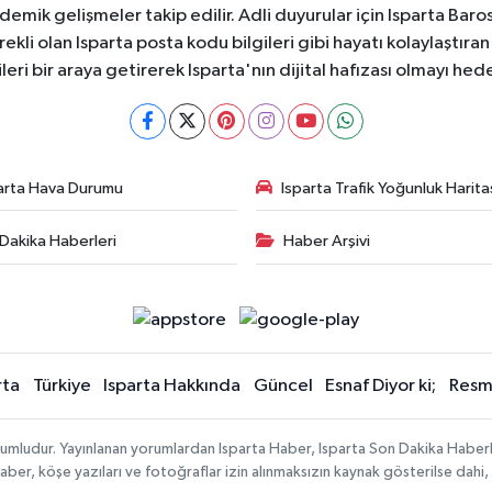
ademik gelişmeler takip edilir. Adli duyurular için Isparta Bar
ekli olan Isparta posta kodu bilgileri gibi hayatı kolaylaştıra
ileri bir araya getirerek Isparta'nın dijital hafızası olmayı hede
arta Hava Durumu
Isparta Trafik Yoğunluk Harita
Dakika Haberleri
Haber Arşivi
rta
Türkiye
Isparta Hakkında
Güncel
Esnaf Diyor ki;
Resmi
orumludur. Yayınlanan yorumlardan Isparta Haber, Isparta Son Dakika Haberl
n haber, köşe yazıları ve fotoğraflar izin alınmaksızın kaynak gösterilse da