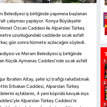
Belediyesi iş birliğinde yapımına başlanan
lt çalışması yapılıyor. Konya Büyükşehir
 Ahmet Özcan Caddesi ile Alparslan Türkeş
ometre uzunluğundaki caddede sıcak asfalt
irkaç gün sonra hizmete açılacağını söyledi.
diyesi ve Meram Belediyesi iş birliğinde
nan Küçük Aymanas Caddesi’nde sıcak asfalt
1
 İbrahim Altay, şehir içi trafiği rahatlatmak
2
tin Erbakan Caddesi, Alparslan Türkeş
rini açtıklarını, 4 yeni köprülü kavşak inşa
addesi’yle Alparslan Türkeş Caddesi’ni
3