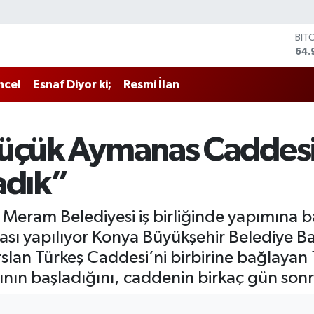
BIT
64.
DO
47,
ncel
Esnaf Diyor ki;
Resmi İlan
EU
55,
STE
64,
üçük Aymanas Caddesi’
GRA
666
adık”
BİS
13.
e Meram Belediyesi iş birliğinde yapımına
ması yapılıyor Konya Büyükşehir Belediye B
lan Türkeş Caddesi’ni birbirine bağlayan
ının başladığını, caddenin birkaç gün sonr