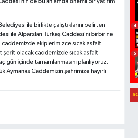
addesi’nin de bu anlamda önemli bir yatırım
yesi ile birlikte çalıştıklarını belirten
4
i ile Alparslan Türkeş Caddesi’ni birbirine
 caddemizde ekiplerimizce sıcak asfalt
ft şerit olacak caddemizde sıcak asfalt
5
irkaç gün içinde tamamlanmasını planlıyoruz.
ük Aymanas Caddemizin şehrimize hayırlı
S