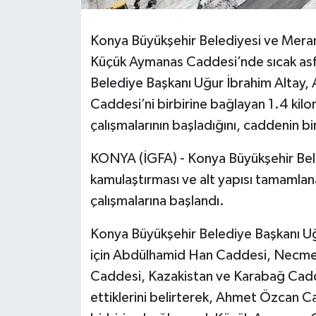
Tarihi Yapılarımız
Konya Büyükşehir Belediyesi ve Meram 
Küçük Aymanas Caddesi’nde sıcak asfa
Teknoloji
Belediye Başkanı Uğur İbrahim Altay,
Caddesi’ni birbirine bağlayan 1.4 kil
Türkiye
çalışmalarının başladığını, caddenin b
Yerel
KONYA (İGFA) - Konya Büyükşehir Bele
İletişim
kamulaştırması ve alt yapısı tamamla
çalışmalarına başlandı.
Künye
Konya Büyükşehir Belediye Başkanı Uğur
için Abdülhamid Han Caddesi, Necmet
Caddesi, Kazakistan ve Karabağ Caddele
ettiklerini belirterek, Ahmet Özcan C