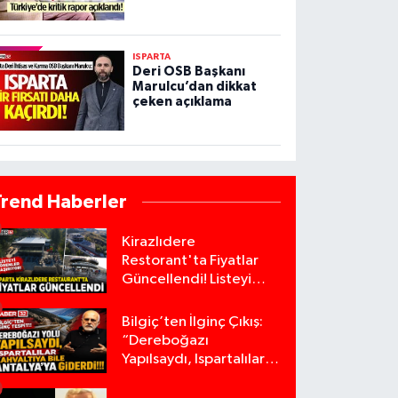
ISPARTA
Deri OSB Başkanı
Marulcu’dan dikkat
çeken açıklama
Trend Haberler
Kirazlıdere
Restorant'ta Fiyatlar
Güncellendi! Listeyi
Görenler Şaşırıyor!
Bilgiç’ten İlginç Çıkış:
“Dereboğazı
Yapılsaydı, Ispartalılar
Kahvaltıya Bile
Antalya’ya Giderdi”