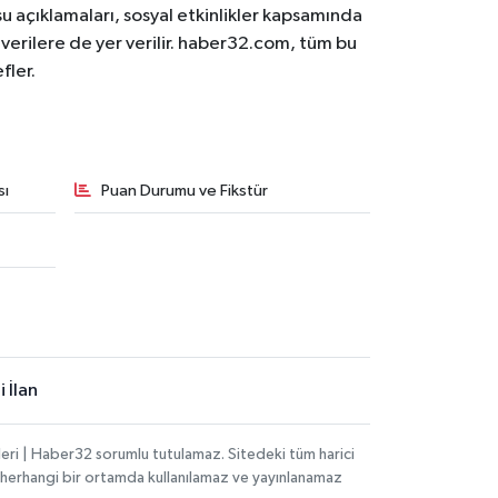
osu açıklamaları, sosyal etkinlikler kapsamında
n verilere de yer verilir. haber32.com, tüm bu
fler.
sı
Puan Durumu ve Fikstür
 İlan
eri | Haber32 sorumlu tutulamaz. Sitedeki tüm harici
hi, herhangi bir ortamda kullanılamaz ve yayınlanamaz