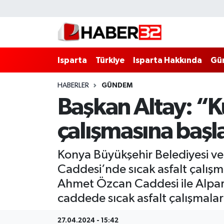
Isparta
Isparta Nöbetçi Eczaneler
Isparta
Türkiye
Isparta Hakkında
Gü
Isparta Hakkında
Isparta Hava Durumu
HABERLER
GÜNDEM
Esnaf Diyor ki;
Isparta Trafik Yoğunluk Haritası
Başkan Altay: “K
ASAYİŞ
Süper Lig Puan Durumu ve Fikstür
çalışmasına başl
BİLİM VE TEKNOLOJİ
Tüm Manşetler
Konya Büyükşehir Belediyesi v
EĞİTİM
Son Dakika Haberleri
Caddesi’nde sıcak asfalt çalış
Ahmet Özcan Caddesi ile Alpars
GENEL
Haber Arşivi
caddede sıcak asfalt çalışmalar
Güncel
27.04.2024 - 15:42