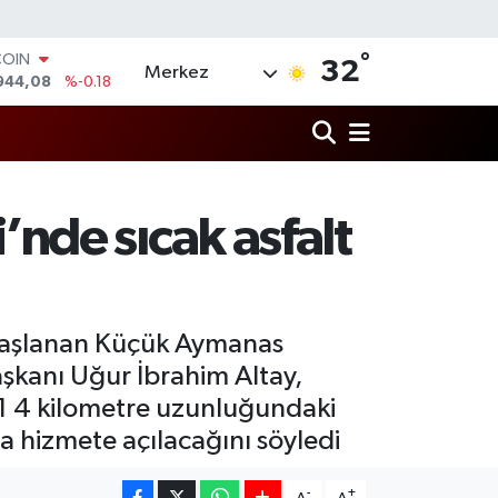
°
COIN
32
Merkez
944,08
%-0.18
LAR
7436
%0.18
RO
2510
%0.32
RLİN
4811
%0.38
nde sıcak asfalt
M ALTIN
0.55
%0.03
T100
779
%-14
 başlanan Küçük Aymanas
aşkanı Uğur İbrahim Altay,
 1 4 kilometre uzunluğundaki
a hizmete açılacağını söyledi
-
+